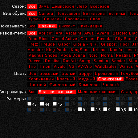
Сезон:
Все
Зима
Демисезон
Лето
Всесезон
Вид обуви:
Все
Сапоги
Полусапоги
Ботильоны
Ботинки
Пол
Туфли
Сандали
Босоножки
Сабо
Показывать:
Все
Новинки
Дисконт
Ликвидация
изводители:
Все
Abricot
Ara
Ascalini
Atwa
Avenir
Barcelo Biag
Dino Ricci
Camel Active
Carmen Poveda
City Star
C
Fretz
Freude
Gabor
Gloria - N.R.
Grisport
Hogl
Ja
Maestre
King Paolo
KingShoe
Krisbut
Kumfo
Lesta
Magnus Shoes
Moda Donna
Nord
Norita
Peatika
P
Roccol
Romika
RusAri
Sateg
Semilia
Semler
Siou
Trio
Triton
Vivalo
VS
VV-Vito
Waldlaufer
Walrus
Цвет:
Все
Бежевый
Белый
Бордо
Бронзовый
Голубо
Коричневый
Красный
Медный
Оранжевый
Розо
Цветной
Фиолетовый
Хамелеон
Черный
Тип размера:
Все
Большие женские
Маленькие женские
Стандар
32
33
34
35
36
37
38
39
40
Размеры:
46
47
48
49
50
51
43
44
45
1
1,5
2
2,5
8
8,5
9
9,5
10