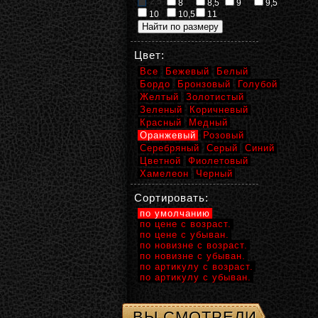
2,5
8
8,5
9
9,5
10
10,5
11
Цвет:
Все
Бежевый
Белый
Бордо
Бронзовый
Голубой
Желтый
Золотистый
Зеленый
Коричневый
Красный
Медный
Оранжевый
Розовый
Серебряный
Серый
Синий
Цветной
Фиолетовый
Хамелеон
Черный
Сортировать:
по умолчанию
по цене с возраст.
по цене с убыван.
по новизне с возраст.
по новизне с убыван.
по артикулу с возраст.
по артикулу с убыван.
ВЫ СМОТРЕЛИ