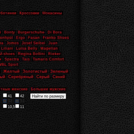
уботинки
Кроссовки
Мокасины
i
Bonty
Burgerschuhe
Di Bora
onhpol
Ergo
Fasan
Franko Shoes
na
Jomos
Josef Seibel
Juan
Liliani
Luisa Belly
Magellan
M-shoes
Regina Bottini
Rieker
x
Spectra
Tais
Tamaris Comfort
WBL Sport
й
Желтый
Золотистый
Зеленый
вый
Серебряный
Серый
Синий
тные женские
Большие мужские
41
42
52
53
10,5
11