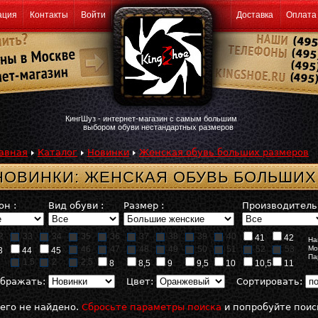
ация
Контакты
Войти
Доставка
Оплата
КингШуз - интернет-магазин с самым большим
выбором обуви нестандартных размеров
авная
Каталог
Новинки
Женская обувь больших размеров
НОВИНКИ: ЖЕНСКАЯ ОБУВЬ БОЛЬШИХ
он :
Вид обуви :
Размер :
Производитель 
2
33
34
35
36
37
38
39
40
41
42
На
46
47
48
49
50
51
52
53
Мо
3
44
45
Па
1,5
2
2,5
8
8,5
9
9,5
10
10,5
11
бражать:
Цвет:
Сортировать:
его не найдено.
Сбросьте параметры поиска
и попробуйте поис