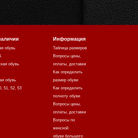
наличии
Информация
ая обувь
Таблица размеров
5
Вопросы цены,
кая обувь
оплаты, доставки
Как определить
ая обувь
размер обуви
0
,
51
,
52
,
53
Как определить
полноту обуви
Вопросы цены,
оплаты, доставки
Вопросы по
женской
обуви большого