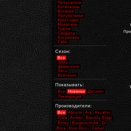
Полусапоги
Ботильоны
Ботинки
Полуботинки
Кроссовки
Мокасины
Туфли
Про
Сандали
Босоножки
Сабо
Сезон:
Все
Зима
Демисезон
Лето
Всесезон
Показывать:
Все
Новинки
Дисконт
Ликвидация
Производители:
Все
Abricot
Ara
Ascalini
Atwa
Avenir
Barcelo Biagi
Bonty
Burgerschuhe
Di
Bora
Dino Ricci
Camel