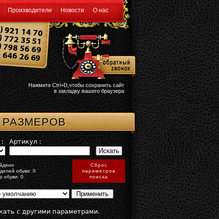
Производители
Новости
О нас
Нажмите Ctrl+D,чтобы сохранить сайт
в закладку вашего браузера
 РАЗМЕРОВ
:
Артикул :
йдено
Сброс
делей обуви: 0
параметров
р обуви: 0
поиска
кать с другими параметрами.