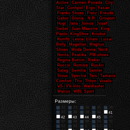
Active
Carmen Poveda
City
Star
Conhpol
Ergo
Fasan
Franko Shoes
Fretz
Freude
Gabor
Gloria - N.R.
Grisport
Hogl
Jana
Jomos
Josef
Seibel
Juan Maestre
King
Paolo
KingShoe
Krisbut
Kumfo
Lesta
Liliani
Luisa
Belly
Magellan
Magnus
Shoes
Moda Donna
Nord
Norita
Peatika
PM-shoes
Regina Bottini
Rieker
Roccol
Romika
RusAri
Sateg
Semilia
Semler
Sioux
Spectra
Tais
Tamaris
Comfort
Trio
Triton
Vivalo
VS
VV-Vito
Waldlaufer
Walrus
WBL Sport
Размеры:
32
33
34
35
36
37
38
39
40
41
46
42
43
44
45
47
48
49
50
51
52
53
1
1,5
2