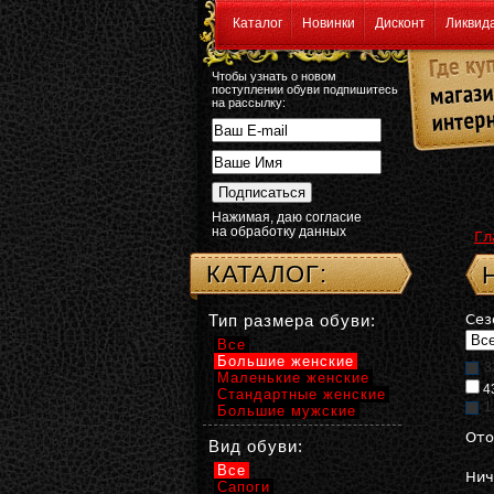
Каталог
Новинки
Дисконт
Ликвид
Чтобы узнать о новом
поступлении обуви подпишитесь
на рассылку:
Нажимая, даю согласие
на обработку данных
Гл
КАТАЛОГ:
Тип размера обуви:
Сез
Все
Большие женские
3
Маленькие женские
4
Стандартные женские
1
Большие мужские
Ото
Вид обуви:
Все
Нич
Сапоги