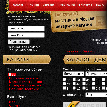
Каталог
Новинки
Дисконт
Ликвидация
Контакты
Войти
Чтобы узнать о новом
поступлении обуви подпишитесь
на рассылку:
КингШуз - и
выбором
Нажимая, даю согласие
на обработку данных
Главная
Каталог
КАТАЛОГ:
КАТАЛОГ: ДЕ
Тип размера обуви:
Сезон :
Вид обуви :
Все
Большие женские
32
33
34
35
Маленькие женские
43
44
45
46
Стандартные женские
1
1,5
2
2,5
Большие мужские
Отображать:
Вид обуви:
Все
Сапоги