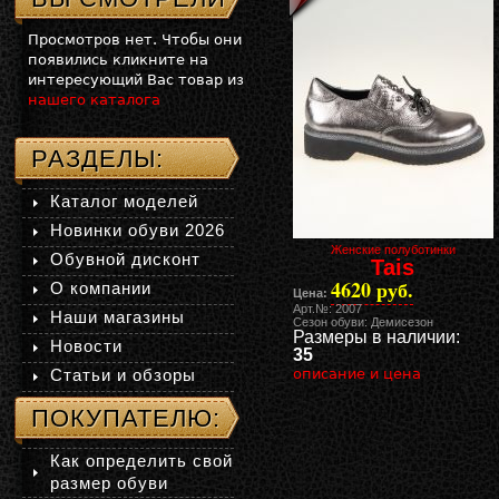
Просмотров нет. Чтобы они
появились кликните на
интересующий Вас товар из
нашего каталога
РАЗДЕЛЫ:
Каталог моделей
Новинки обуви 2026
Женские полуботинки
Обувной дисконт
Tais
4620 руб.
О компании
Цена:
Арт.№: 2007
Наши магазины
Сезон обуви: Демисезон
Размеры в наличии:
Новости
35
Статьи и обзоры
описание и цена
ПОКУПАТЕЛЮ:
Как определить свой
размер обуви