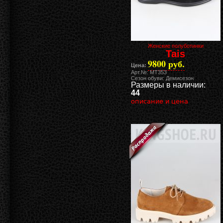
Женские полуботинки
Tais
9800 руб.
Цена:
Арт.№: MT353
Сезон обуви: Демисезон
Размеры в наличии:
44
описание и цена