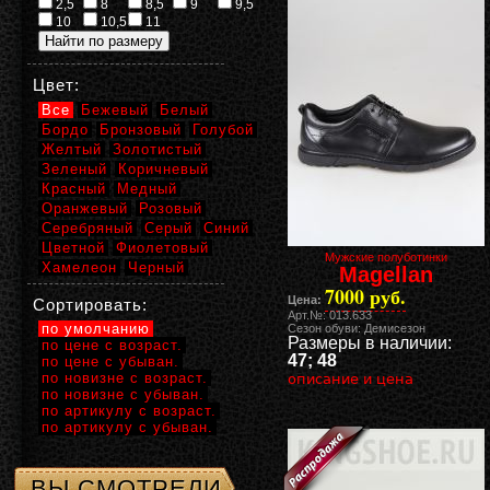
2,5
8
8,5
9
9,5
10
10,5
11
Цвет:
Все
Бежевый
Белый
Бордо
Бронзовый
Голубой
Желтый
Золотистый
Зеленый
Коричневый
Красный
Медный
Оранжевый
Розовый
Серебряный
Серый
Синий
Цветной
Фиолетовый
Мужские полуботинки
Хамелеон
Черный
Magellan
7000 руб.
Цена:
Сортировать:
Арт.№: 013.633
по умолчанию
Сезон обуви: Демисезон
Размеры в наличии:
по цене с возраст.
47; 48
по цене с убыван.
по новизне с возраст.
описание и цена
по новизне с убыван.
по артикулу с возраст.
по артикулу с убыван.
ВЫ СМОТРЕЛИ