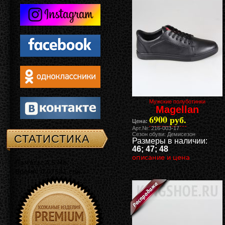
Мужские полуботинки
Magellan
6900 руб.
Цена:
Арт.№: 216-003-17
Сезон обуви: Демисезон
СТАТИСТИКА
Размеры в наличии:
46; 47; 48
описание и цена
Память: 4.5 Mb
Время: 0.07541 сек.