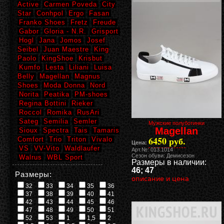
Active
Carmen Poveda
City
Star
Conhpol
Ergo
Fasan
Franko Shoes
Fretz
Freude
Gabor
Gloria - N.R.
Grisport
Hogl
Jana
Jomos
Josef
Seibel
Juan Maestre
King
Paolo
KingShoe
Krisbut
Kumfo
Lesta
Liliani
Luisa
Belly
Magellan
Magnus
Shoes
Moda Donna
Nord
Norita
Peatika
PM-shoes
Regina Bottini
Rieker
Roccol
Romika
RusAri
Sateg
Semilia
Semler
Мужские полуботинки
Magellan
Sioux
Spectra
Tais
Tamaris
6450 руб.
Comfort
Trio
Triton
Vivalo
Цена:
VS
VV-Vito
Waldlaufer
Арт.№: 013.1014
Сезон обуви: Демисезон
Walrus
WBL Sport
Размеры в наличии:
46; 47
Размеры:
описание и цена
32
33
34
35
36
37
38
39
40
41
42
43
44
45
46
47
48
49
50
51
52
53
1
1,5
2