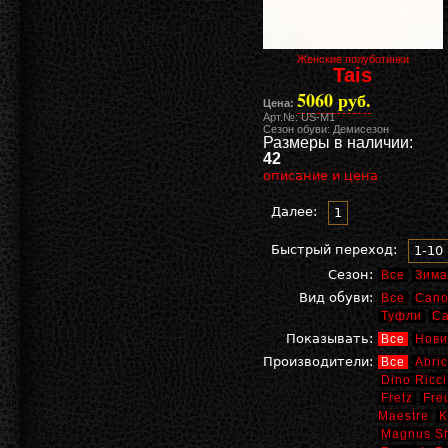
Женские полуботинки
Tais
5060 руб.
Цена:
Арт.№: US-M1
Сезон обуви: Демисезон
Размеры в наличии:
42
описание и цена
Далее:
1
Быстрый переход:
1-10
Сезон:
Все
Зима
Вид обуви:
Все
Сапо
Туфли
С
Показывать:
Все
Нови
Производители:
Все
Abric
Dino Ricci
Fretz
Fre
Maestre
K
Magnus S