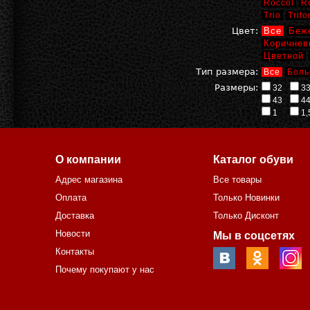
Roccol
R
Trio
Trito
Цвет:
Все
Беж
Коричнев
Цветной
Тип размера:
Все
Боль
Размеры:
32
3
43
4
1
1,
О компании
Каталог обуви
Адрес магазина
Все товары
Оплата
Только Новинки
Доставка
Только Дисконт
Новости
Мы в соцсетях
Контакты
Почему покупают у нас