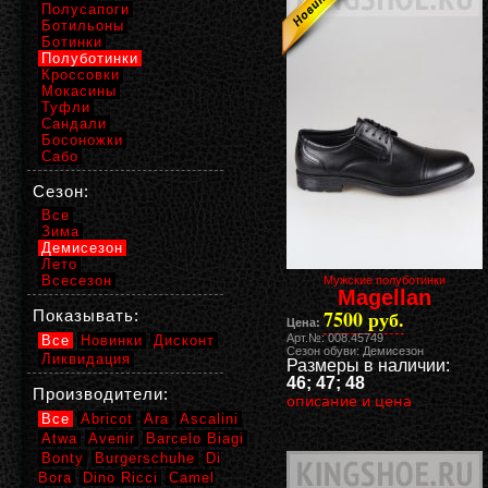
Полусапоги
Ботильоны
Ботинки
Полуботинки
Кроссовки
Мокасины
Туфли
Сандали
Босоножки
Сабо
Сезон:
Все
Зима
Демисезон
Лето
Всесезон
Мужские полуботинки
Magellan
7500 руб.
Показывать:
Цена:
Арт.№: 008.45749
Все
Новинки
Дисконт
Сезон обуви: Демисезон
Ликвидация
Размеры в наличии:
46; 47; 48
Производители:
описание и цена
Все
Abricot
Ara
Ascalini
Atwa
Avenir
Barcelo Biagi
Bonty
Burgerschuhe
Di
Bora
Dino Ricci
Camel