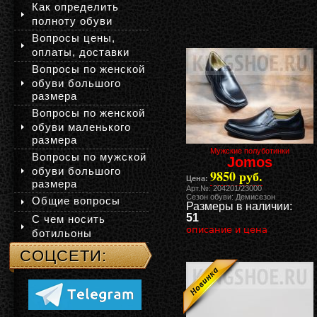
Как определить
полноту обуви
Вопросы цены,
оплаты, доставки
Вопросы по женской
обуви большого
размера
Вопросы по женской
обуви маленького
размера
Мужские полуботинки
Вопросы по мужской
Jomos
обуви большого
9850 руб.
Цена:
размера
Арт.№: 204201/23000
Сезон обуви: Демисезон
Общие вопросы
Размеры в наличии:
51
С чем носить
описание и цена
ботильоны
СОЦСЕТИ: