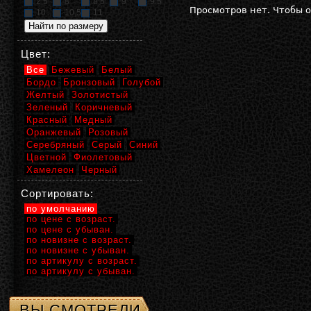
2,5
8
8,5
9
9,5
Просмотров нет. Чтобы 
10
10,5
11
Цвет:
Все
Бежевый
Белый
Бордо
Бронзовый
Голубой
Желтый
Золотистый
Зеленый
Коричневый
Красный
Медный
Оранжевый
Розовый
Серебряный
Серый
Синий
Цветной
Фиолетовый
Хамелеон
Черный
Сортировать:
по умолчанию
по цене с возраст.
по цене с убыван.
по новизне с возраст.
по новизне с убыван.
по артикулу с возраст.
по артикулу с убыван.
ВЫ СМОТРЕЛИ