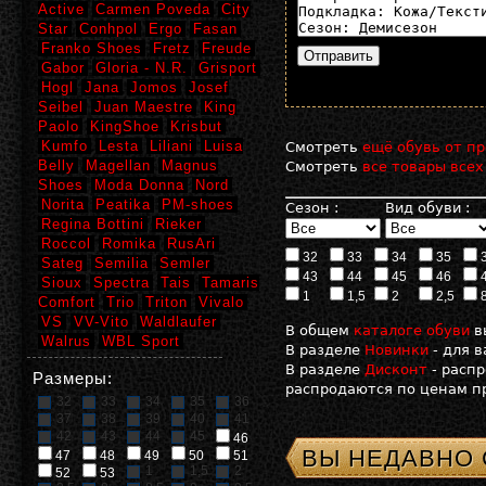
Active
Carmen Poveda
City
Star
Conhpol
Ergo
Fasan
Franko Shoes
Fretz
Freude
Gabor
Gloria - N.R.
Grisport
Hogl
Jana
Jomos
Josef
Seibel
Juan Maestre
King
Paolo
KingShoe
Krisbut
Kumfo
Lesta
Liliani
Luisa
Смотреть
ещё обувь от пр
Belly
Magellan
Magnus
Смотреть
все товары всех
Shoes
Moda Donna
Nord
Norita
Peatika
PM-shoes
Сезон :
Вид обуви :
Regina Bottini
Rieker
Roccol
Romika
RusAri
32
33
34
35
Sateg
Semilia
Semler
43
44
45
46
Sioux
Spectra
Tais
Tamaris
1
1,5
2
2,5
Comfort
Trio
Triton
Vivalo
VS
VV-Vito
Waldlaufer
В общем
каталоге обуви
в
Walrus
WBL Sport
В разделе
Новинки
- для 
В разделе
Дисконт
- расп
Размеры:
распродаются по ценам пр
32
33
34
35
36
37
38
39
40
41
42
43
44
45
46
ВЫ НЕДАВНО
47
48
49
50
51
1
1,5
2
52
53