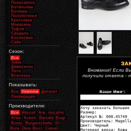
Полусапоги
Ботильоны
Ботинки
Полуботинки
Кроссовки
Мокасины
Туфли
Сандали
Босоножки
Сабо
Сезон:
Все
Зима
ЗА
Демисезон
Внимание! Если Вы
Лето
Всесезон
получили ответа - 
Показывать:
Все
Новинки
Дисконт
Ваше Имя
:
*
Ликвидация
Производители:
Все
Abricot
Ara
Ascalini
Atwa
Avenir
Barcelo Biagi
Bonty
Burgerschuhe
Di
Bora
Dino Ricci
Camel