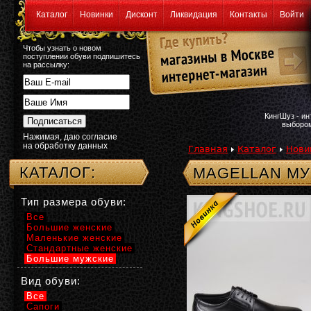
Каталог
Новинки
Дисконт
Ликвидация
Контакты
Войти
Чтобы узнать о новом
поступлении обуви подпишитесь
на рассылку:
КингШуз - и
выбором
Нажимая, даю согласие
на обработку данных
Главная
Каталог
Нови
КАТАЛОГ:
MAGELLAN МУ
Тип размера обуви:
Все
Большие женские
Маленькие женские
Стандартные женские
Большие мужские
Вид обуви:
Все
Сапоги