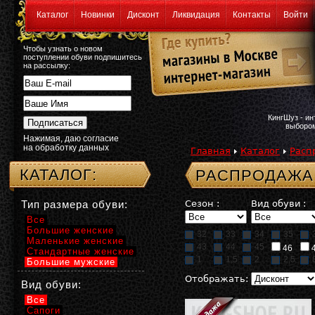
Каталог
Новинки
Дисконт
Ликвидация
Контакты
Войти
Чтобы узнать о новом
поступлении обуви подпишитесь
на рассылку:
КингШуз - и
выбором
Нажимая, даю согласие
на обработку данных
Главная
Каталог
Расп
КАТАЛОГ:
РАСПРОДАЖА:
Тип размера обуви:
Сезон :
Вид обуви :
Все
Большие женские
32
33
34
35
Маленькие женские
43
44
45
46
Стандартные женские
1
1,5
2
2,5
Большие мужские
Отображать:
Вид обуви:
Все
Сапоги