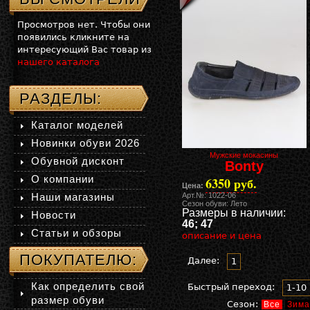
Просмотров нет. Чтобы они
появились кликните на
интересующий Вас товар из
нашего каталога
РАЗДЕЛЫ:
Каталог моделей
Новинки обуви 2026
Мужские мокасины
Обувной дисконт
Bonty
О компании
6350 руб.
Цена:
Наши магазины
Арт.№: 1022-06
Сезон обуви: Лето
Размеры в наличии:
Новости
46; 47
Статьи и обзоры
описание и цена
ПОКУПАТЕЛЮ:
Далее:
1
Как определить свой
Быстрый переход:
1-10
размер обуви
Сезон:
Все
Зима