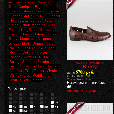
Active
Carmen Poveda
City
Star
Conhpol
Ergo
Fasan
Franko Shoes
Fretz
Freude
Gabor
Gloria - N.R.
Grisport
Hogl
Jana
Jomos
Josef
Seibel
Juan Maestre
King
Paolo
KingShoe
Krisbut
Kumfo
Lesta
Liliani
Luisa
Belly
Magellan
Magnus
Shoes
Moda Donna
Nord
Norita
Peatika
PM-shoes
Regina Bottini
Rieker
Roccol
Romika
RusAri
Sateg
Semilia
Semler
Мужские полуботинки
Bonty
Sioux
Spectra
Tais
Tamaris
8700 руб.
Comfort
Trio
Triton
Vivalo
Цена:
VS
VV-Vito
Waldlaufer
Арт.№: 16285-7188
Сезон обуви: Лето
Walrus
WBL Sport
Размеры в наличии:
46
Размеры:
описание и цена
32
33
34
35
36
37
38
39
40
41
42
43
44
45
46
47
48
49
50
51
1
1,5
2
52
53