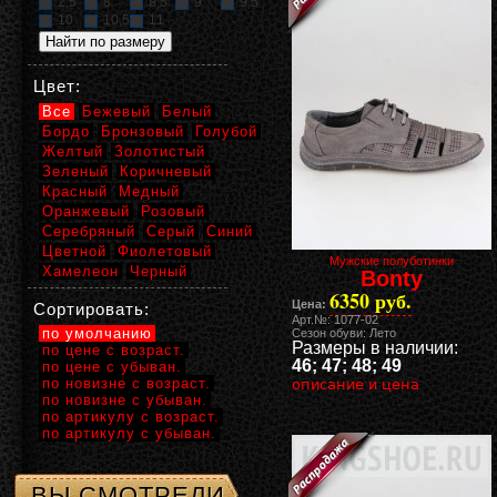
2,5
8
8,5
9
9,5
10
10,5
11
Цвет:
Все
Бежевый
Белый
Бордо
Бронзовый
Голубой
Желтый
Золотистый
Зеленый
Коричневый
Красный
Медный
Оранжевый
Розовый
Серебряный
Серый
Синий
Цветной
Фиолетовый
Мужские полуботинки
Хамелеон
Черный
Bonty
6350 руб.
Цена:
Сортировать:
Арт.№: 1077-02
по умолчанию
Сезон обуви: Лето
Размеры в наличии:
по цене с возраст.
46; 47; 48; 49
по цене с убыван.
по новизне с возраст.
описание и цена
по новизне с убыван.
по артикулу с возраст.
по артикулу с убыван.
ВЫ СМОТРЕЛИ