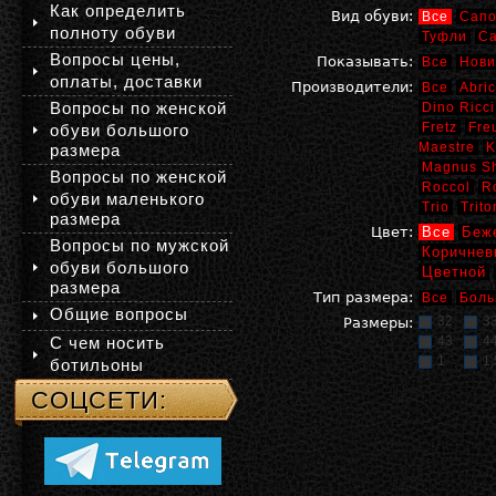
Как определить
Вид обуви:
Все
Сапо
полноту обуви
Туфли
С
Вопросы цены,
Показывать:
Все
Нови
оплаты, доставки
Производители:
Все
Abric
Вопросы по женской
Dino Ricci
Fretz
Fre
обуви большого
Maestre
K
размера
Magnus S
Вопросы по женской
Roccol
R
обуви маленького
Trio
Trito
размера
Цвет:
Все
Беж
Вопросы по мужской
Коричнев
обуви большого
Цветной
размера
Тип размера:
Все
Боль
Общие вопросы
32
3
Размеры:
С чем носить
43
4
1
1,
ботильоны
СОЦСЕТИ: