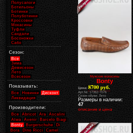
Полусапоги
Ботильоны
Ботинки
Полуботинки
Кроссовки
Мокасины
Туфли
Сандали
Босоножки
Сабо
Сезон:
Все
Зима
Демисезон
Лето
Всесезон
Мужские мокасины
Bonty
8700 руб.
Показывать:
Цена:
Арт.№: 17362-7076
Все
Новинки
Дисконт
Сезон обуви: Лето
Ликвидация
Размеры в наличии:
47
Производители:
описание и цена
Все
Abricot
Ara
Ascalini
Atwa
Avenir
Barcelo Biagi
Bonty
Burgerschuhe
Di
Bora
Dino Ricci
Camel