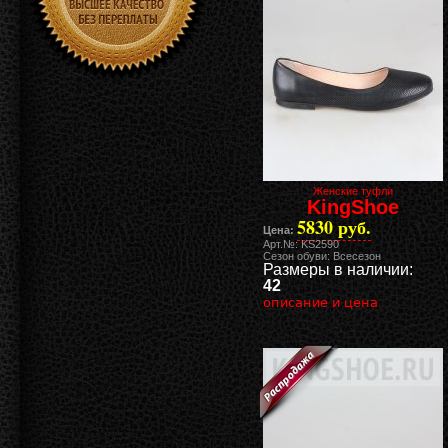
Женские туфли
KingShoe
5830 руб.
Цена:
Арт.№: KS2590
Сезон обуви: Всесезон
Размеры в наличии:
42
описание и цена