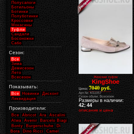
Полусапоги
Ботильоны
Ботинки
Полуботинки
Кроссовки
Мокасины
Туфли
Сандали
Босоножки
Сабо
Сезон:
Все
Зима
Демисезон
Лето
Всесезон
Женские туфли
KingShoe
7040 руб.
Показывать:
Цена:
Арт.№: KS1057
Все
Новинки
Дисконт
Сезон обуви: Всесезон
Ликвидация
Размеры в наличии:
42; 44
Производители:
описание и цена
Все
Abricot
Ara
Ascalini
Atwa
Avenir
Barcelo Biagi
Bonty
Burgerschuhe
Di
Bora
Dino Ricci
Camel