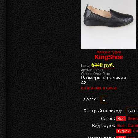
Женские туфли
KingShoe
6440 руб.
Цена:
Арт.№: KS750
Сезон обуви: Лето
Размеры в наличии:
42
описание и цена
Далее:
1
Быстрый переход:
1-10
Сезон:
Все
Зима
Вид обуви:
Все
Сапо
Туфли
С