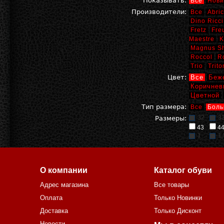
Показывать:
Все
Нови
Производители:
Все
Abric
Dino Ricci
Fretz
Fre
Maestre
K
Magnus S
Roccol
R
Trio
Trito
Цвет:
Все
Беж
Коричнев
Цветной
Тип размера:
Все
Боль
32
3
Размеры:
43
4
1
1,
О компании
Каталог обуви
Адрес магазина
Все товары
Оплата
Только Новинки
Доставка
Только Дисконт
Новости