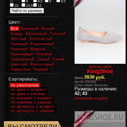
2,5
8
8,5
9
9,5
10
10,5
11
Цвет:
Все
Бежевый
Белый
Бордо
Бронзовый
Голубой
Желтый
Золотистый
Зеленый
Коричневый
Красный
Медный
Оранжевый
Розовый
Серебряный
Серый
Синий
Цветной
Фиолетовый
Женские туфли
Хамелеон
Черный
KingShoe
5830 руб.
Цена:
Сортировать:
Арт.№: KS2500
по умолчанию
Сезон обуви: Всесезон
Размеры в наличии:
по цене с возраст.
42; 43
по цене с убыван.
по новизне с возраст.
описание и цена
по новизне с убыван.
по артикулу с возраст.
по артикулу с убыван.
ВЫ СМОТРЕЛИ