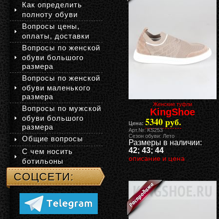
Как определить
полноту обуви
Вопросы цены,
оплаты, доставки
Вопросы по женской
обуви большого
размера
Вопросы по женской
обуви маленького
размера
Женские туфли
Вопросы по мужской
KingShoe
обуви большого
5340 руб.
Цена:
размера
Арт.№: KS253
Сезон обуви: Лето
Общие вопросы
Размеры в наличии:
42; 43; 44
С чем носить
описание и цена
ботильоны
СОЦСЕТИ: