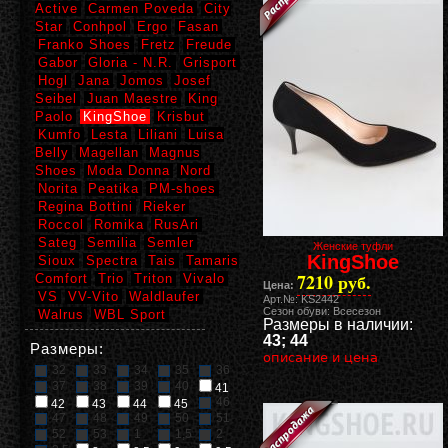
Active
Carmen Poveda
City
Star
Conhpol
Ergo
Fasan
Franko Shoes
Fretz
Freude
Gabor
Gloria - N.R.
Grisport
Hogl
Jana
Jomos
Josef
Seibel
Juan Maestre
King
Paolo
KingShoe
Krisbut
Kumfo
Lesta
Liliani
Luisa
Belly
Magellan
Magnus
Shoes
Moda Donna
Nord
Norita
Peatika
PM-shoes
Regina Bottini
Rieker
Roccol
Romika
RusAri
Sateg
Semilia
Semler
Женские туфли
KingShoe
Sioux
Spectra
Tais
Tamaris
7210 руб.
Comfort
Trio
Triton
Vivalo
Цена:
VS
VV-Vito
Waldlaufer
Арт.№: KS2442
Сезон обуви: Всесезон
Walrus
WBL Sport
Размеры в наличии:
43; 44
Размеры:
описание и цена
32
33
34
35
36
37
38
39
40
41
46
42
43
44
45
47
48
49
50
51
52
53
1
1,5
2