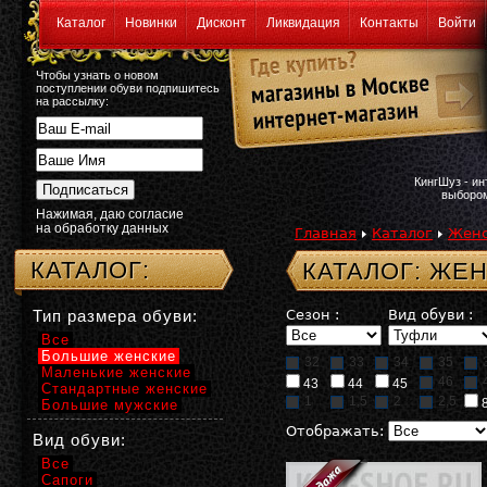
Каталог
Новинки
Дисконт
Ликвидация
Контакты
Войти
Чтобы узнать о новом
поступлении обуви подпишитесь
на рассылку:
КингШуз - и
выбором
Нажимая, даю согласие
на обработку данных
Главная
Каталог
Женс
КАТАЛОГ:
КАТАЛОГ: ЖЕ
Тип размера обуви:
Сезон :
Вид обуви :
Все
Большие женские
32
33
34
35
Маленькие женские
46
43
44
45
Стандартные женские
1
1,5
2
2,5
Большие мужские
Отображать:
Вид обуви:
Все
Сапоги