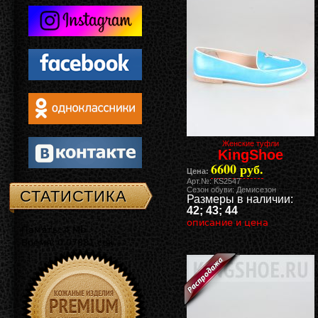
Женские туфли
KingShoe
6600 руб.
Цена:
Арт.№: KS2547
Сезон обуви: Демисезон
СТАТИСТИКА
Размеры в наличии:
42; 43; 44
описание и цена
Память: 4 Mb
Время: 0.07881 сек.