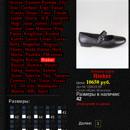
Active
Carmen Poveda
City
Star
Conhpol
Ergo
Fasan
Franko Shoes
Fretz
Freude
Gabor
Gloria - N.R.
Grisport
Hogl
Jana
Jomos
Josef
Seibel
Juan Maestre
King
Paolo
KingShoe
Krisbut
Kumfo
Lesta
Liliani
Luisa
Belly
Magellan
Magnus
Shoes
Moda Donna
Nord
Norita
Peatika
PM-shoes
Regina Bottini
Rieker
Roccol
Romika
RusAri
Sateg
Semilia
Semler
Женские туфли
Rieker
Sioux
Spectra
Tais
Tamaris
10650 руб.
Comfort
Trio
Triton
Vivalo
Цена:
VS
VV-Vito
Waldlaufer
Арт.№: D0K14-00
Сезон обуви: Всесезон
Walrus
WBL Sport
Размеры в наличии:
42
Размеры:
описание и цена
32
33
34
35
36
37
38
39
40
41
46
42
43
44
45
47
48
49
50
51
Далее:
1
52
53
1
1,5
2