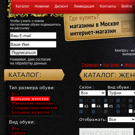
Каталог
Новинки
Дисконт
Ликвидация
Контакты
Войти
Чтобы узнать о новом
поступлении обуви подпишитесь
на рассылку:
КингШуз - и
выбором
Нажимая, даю согласие
на обработку данных
Главная
Каталог
Женс
КАТАЛОГ:
КАТАЛОГ: ЖЕ
Тип размера обуви:
Сезон :
Вид обуви :
Все
Большие женские
32
33
34
35
Маленькие женские
46
43
44
45
Стандартные женские
1
1,5
2
2,5
Большие мужские
Отображать:
Вид обуви:
Все
Сапоги