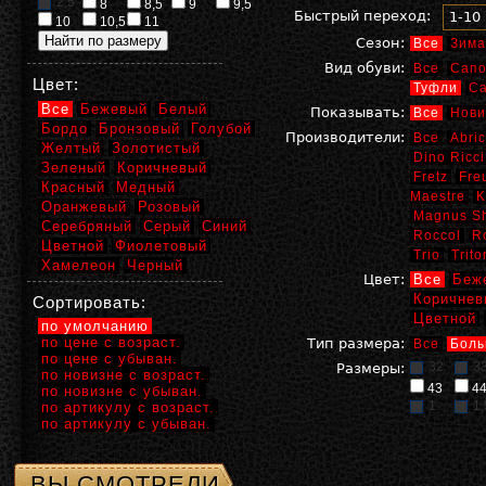
2,5
8
8,5
9
9,5
Быстрый переход:
1-10
10
10,5
11
Сезон:
Все
Зима
Вид обуви:
Все
Сапо
Цвет:
Туфли
С
Все
Бежевый
Белый
Показывать:
Все
Нови
Бордо
Бронзовый
Голубой
Производители:
Все
Abric
Желтый
Золотистый
Dino Ricci
Зеленый
Коричневый
Fretz
Fre
Красный
Медный
Maestre
K
Оранжевый
Розовый
Magnus S
Серебряный
Серый
Синий
Roccol
R
Цветной
Фиолетовый
Trio
Trito
Хамелеон
Черный
Цвет:
Все
Беж
Коричнев
Сортировать:
Цветной
по умолчанию
по цене с возраст.
Тип размера:
Все
Боль
по цене с убыван.
32
3
Размеры:
по новизне с возраст.
43
4
по новизне с убыван.
1
1,
по артикулу с возраст.
по артикулу с убыван.
ВЫ СМОТРЕЛИ