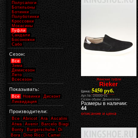
Полусапоги
Ботильоны
Ботинки
Полуботинки
Кроссовки
Мокасины
Туфли
Сандали
Босоножки
Сабо
Сезон:
Все
Зима
Демисезон
Лето
Всесезон
Женские туфли
Rieker
5450 руб.
Показывать:
Цена:
Арт.№: D0000-01
Все
Новинки
Дисконт
Сезон обуви: Демисезон
Ликвидация
Размеры в наличии:
44
Производители:
описание и цена
Все
Abricot
Ara
Ascalini
Atwa
Avenir
Barcelo Biagi
Bonty
Burgerschuhe
Di
Bora
Dino Ricci
Camel