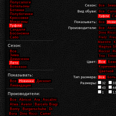
Полусапоги
Сезон:
Все
Зима
Ботильоны
Ботинки
Вид обуви:
Все
Сапо
Полуботинки
Туфли
С
Кроссовки
Мокасины
Показывать:
Все
Нови
Туфли
Производители:
Все
Abric
Сандали
Dino Ricci
Босоножки
Сабо
Fretz
Fre
Maestre
K
Сезон:
Magnus S
Все
Roccol
R
Зима
Trio
Trito
Демисезон
Цвет:
Все
Беж
Лето
Коричнев
Всесезон
Цветной
Показывать:
Тип размера:
Все
Боль
Все
Новинки
Дисконт
Размеры:
32
3
Ликвидация
43
4
1
1,
Производители:
Все
Abricot
Ara
Ascalini
Atwa
Avenir
Barcelo Biagi
Bonty
Burgerschuhe
Di
Bora
Dino Ricci
Camel