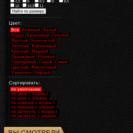
2,5
8
8,5
9
9,5
10
10,5
11
Цвет:
Все
Бежевый
Белый
Бордо
Бронзовый
Голубой
Желтый
Золотистый
Зеленый
Коричневый
Красный
Медный
Оранжевый
Розовый
Серебряный
Серый
Синий
Цветной
Фиолетовый
Хамелеон
Черный
Сортировать:
по умолчанию
по цене с возраст.
по цене с убыван.
по новизне с возраст.
по новизне с убыван.
по артикулу с возраст.
по артикулу с убыван.
ВЫ СМОТРЕЛИ