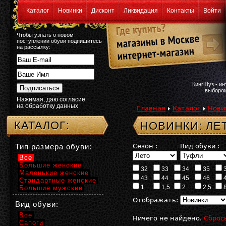
Каталог
Новинки
Дисконт
Ликвидация
Контакты
Войти
Чтобы узнать о новом
поступлении обуви подпишитесь
на рассылку:
КингШуз - и
выбором
Нажимая, даю согласие
на обработку данных
Главная
Каталог
Нови
КАТАЛОГ:
НОВИНКИ: ЛЕ
Тип размера обуви:
Сезон :
Вид обуви :
Все
Большие женские
32
33
34
35
Маленькие женские
43
44
45
46
Стандартные женские
1
1,5
2
2,5
Большие мужские
Отображать:
Вид обуви:
Все
Ничего не найдено.
Сброс
Сапоги