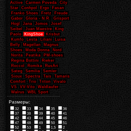
Active
Carmen Poveda
City
Star
Conhpol
Ergo
Fasan
Franko Shoes
Fretz
Freude
Gabor
Gloria - N.R.
Grisport
Hogl
Jana
Jomos
Josef
Seibel
Juan Maestre
King
Paolo
KingShoe
Krisbut
Kumfo
Lesta
Liliani
Luisa
Belly
Magellan
Magnus
Shoes
Moda Donna
Nord
Norita
Peatika
PM-shoes
Regina Bottini
Rieker
Roccol
Romika
RusAri
Sateg
Semilia
Semler
Sioux
Spectra
Tais
Tamaris
Comfort
Trio
Triton
Vivalo
VS
VV-Vito
Waldlaufer
Walrus
WBL Sport
Размеры:
32
33
34
35
36
37
38
39
40
41
42
43
44
45
46
47
48
49
50
51
52
53
1
1,5
2