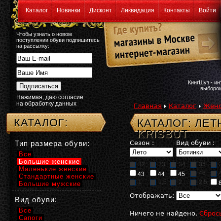
Каталог
Новинки
Дисконт
Ликвидация
Контакты
Войти
Чтобы узнать о новом
поступлении обуви подпишитесь
на рассылку:
КингШуз - и
выбором
Нажимая, даю согласие
на обработку данных
Главная
Каталог
Женс
КАТАЛОГ:
КАТАЛОГ: ЛЕ
KRISBUT
Тип размера обуви:
Сезон :
Вид обуви :
Все
Большие женские
32
33
34
35
Маленькие женские
46
43
44
45
Стандартные женские
1
1,5
2
2,5
Большие мужские
Отображать:
Вид обуви:
Все
Ничего не найдено.
Сброс
Сапоги