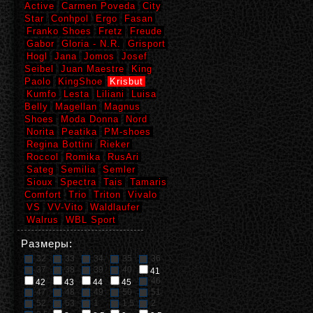
Active
Carmen Poveda
City
Star
Conhpol
Ergo
Fasan
Franko Shoes
Fretz
Freude
Gabor
Gloria - N.R.
Grisport
Hogl
Jana
Jomos
Josef
Seibel
Juan Maestre
King
Paolo
KingShoe
Krisbut
Kumfo
Lesta
Liliani
Luisa
Belly
Magellan
Magnus
Shoes
Moda Donna
Nord
Norita
Peatika
PM-shoes
Regina Bottini
Rieker
Roccol
Romika
RusAri
Sateg
Semilia
Semler
Sioux
Spectra
Tais
Tamaris
Comfort
Trio
Triton
Vivalo
VS
VV-Vito
Waldlaufer
Walrus
WBL Sport
Размеры:
32
33
34
35
36
37
38
39
40
41
46
42
43
44
45
47
48
49
50
51
52
53
1
1,5
2