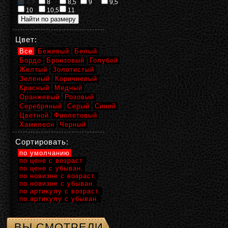
2,5
8
8,5
9
9,5
10
10,5
11
Цвет:
Все
Бежевый
Белый
Бордо
Бронзовый
Голубой
Желтый
Золотистый
Зеленый
Коричневый
Красный
Медный
Оранжевый
Розовый
Серебряный
Серый
Синий
Цветной
Фиолетовый
Хамелеон
Черный
Сортировать:
по умолчанию
по цене с возраст.
по цене с убыван.
по новизне с возраст.
по новизне с убыван.
по артикулу с возраст.
по артикулу с убыван.
ВЫ СМОТРЕЛИ