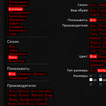
Полусапоги
Сезон:
Все
Зима
Ботильоны
Ботинки
Вид обуви:
Все
Сапо
Полуботинки
Туфли
С
Кроссовки
Мокасины
Показывать:
Все
Нови
Туфли
Производители:
Все
Abric
Сандали
Dino Ricci
Босоножки
Сабо
Fretz
Fre
Maestre
K
Сезон:
Magnus S
Все
Roccol
R
Зима
Trio
Trito
Демисезон
Цвет:
Все
Беж
Лето
Коричнев
Всесезон
Цветной
Показывать:
Тип размера:
Все
Боль
Все
Новинки
Дисконт
32
3
Размеры:
Ликвидация
43
4
1
1,
Производители:
Все
Abricot
Ara
Ascalini
Atwa
Avenir
Barcelo Biagi
Bonty
Burgerschuhe
Di
Bora
Dino Ricci
Camel