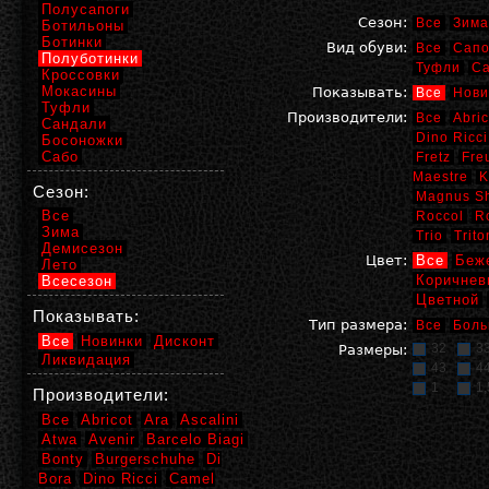
Полусапоги
Сезон:
Все
Зима
Ботильоны
Ботинки
Вид обуви:
Все
Сапо
Полуботинки
Туфли
С
Кроссовки
Мокасины
Показывать:
Все
Нови
Туфли
Производители:
Все
Abric
Сандали
Dino Ricci
Босоножки
Сабо
Fretz
Fre
Maestre
K
Сезон:
Magnus S
Все
Roccol
R
Зима
Trio
Trito
Демисезон
Цвет:
Все
Беж
Лето
Коричнев
Всесезон
Цветной
Показывать:
Тип размера:
Все
Боль
Все
Новинки
Дисконт
32
3
Размеры:
Ликвидация
43
4
1
1,
Производители:
Все
Abricot
Ara
Ascalini
Atwa
Avenir
Barcelo Biagi
Bonty
Burgerschuhe
Di
Bora
Dino Ricci
Camel