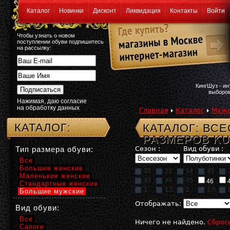
Каталог
Новинки
Дисконт
Ликвидация
Контакты
Войти
Чтобы узнать о новом
поступлении обуви подпишитесь
на рассылку:
КингШуз - и
выбором
Нажимая, даю согласие
на обработку данных
Главная
Каталог
Мужс
КАТАЛОГ:
КАТАЛОГ: ВС
РАЗМЕРОВ K
Тип размера обуви:
Сезон :
Вид обуви :
Все
Большие женские
32
33
34
35
Маленькие женские
43
44
45
46
Стандартные женские
1
1,5
2
2,5
Большие мужские
Отображать:
Вид обуви:
Все
Ничего не найдено.
Сброс
Сапоги