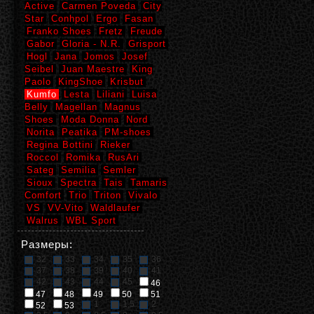
Active
Carmen Poveda
City
Star
Conhpol
Ergo
Fasan
Franko Shoes
Fretz
Freude
Gabor
Gloria - N.R.
Grisport
Hogl
Jana
Jomos
Josef
Seibel
Juan Maestre
King
Paolo
KingShoe
Krisbut
Kumfo
Lesta
Liliani
Luisa
Belly
Magellan
Magnus
Shoes
Moda Donna
Nord
Norita
Peatika
PM-shoes
Regina Bottini
Rieker
Roccol
Romika
RusAri
Sateg
Semilia
Semler
Sioux
Spectra
Tais
Tamaris
Comfort
Trio
Triton
Vivalo
VS
VV-Vito
Waldlaufer
Walrus
WBL Sport
Размеры:
32
33
34
35
36
37
38
39
40
41
42
43
44
45
46
47
48
49
50
51
1
1,5
2
52
53