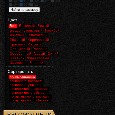
2,5
8
8,5
9
9,5
10
10,5
11
Цвет:
Все
Бежевый
Белый
Бордо
Бронзовый
Голубой
Желтый
Золотистый
Зеленый
Коричневый
Красный
Медный
Оранжевый
Розовый
Серебряный
Серый
Синий
Цветной
Фиолетовый
Хамелеон
Черный
Сортировать:
по умолчанию
по цене с возраст.
по цене с убыван.
по новизне с возраст.
по новизне с убыван.
по артикулу с возраст.
по артикулу с убыван.
ВЫ СМОТРЕЛИ