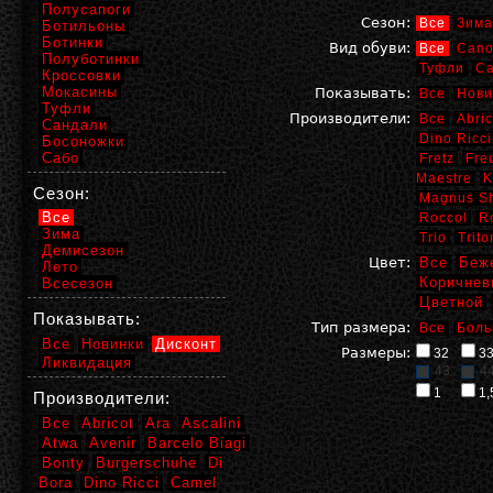
Полусапоги
Сезон:
Все
Зима
Ботильоны
Ботинки
Вид обуви:
Все
Сапо
Полуботинки
Туфли
С
Кроссовки
Мокасины
Показывать:
Все
Нови
Туфли
Производители:
Все
Abric
Сандали
Dino Ricci
Босоножки
Сабо
Fretz
Fre
Maestre
K
Сезон:
Magnus S
Все
Roccol
R
Зима
Trio
Trito
Демисезон
Цвет:
Все
Беж
Лето
Коричнев
Всесезон
Цветной
Показывать:
Тип размера:
Все
Боль
Все
Новинки
Дисконт
Размеры:
32
3
Ликвидация
43
4
1
1,
Производители:
Все
Abricot
Ara
Ascalini
Atwa
Avenir
Barcelo Biagi
Bonty
Burgerschuhe
Di
Bora
Dino Ricci
Camel