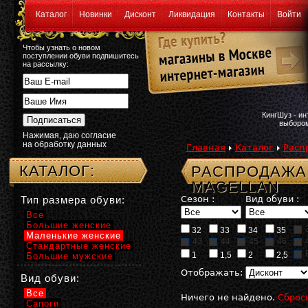
Каталог
Новинки
Дисконт
Ликвидация
Контакты
Войти
Чтобы узнать о новом
поступлении обуви подпишитесь
на рассылку:
КингШуз - и
выбором
Нажимая, даю согласие
на обработку данных
Главная
Каталог
Расп
КАТАЛОГ:
РАСПРОДАЖА:
MAGELLAN
Тип размера обуви:
Сезон :
Вид обуви :
Все
Большие женские
32
33
34
35
Маленькие женские
43
44
45
46
Стандартные женские
1
1,5
2
2,5
Большие мужские
Отображать:
Вид обуви:
Все
Ничего не найдено.
Сброс
Сапоги