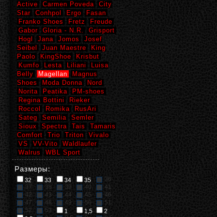
Active
Carmen Poveda
City
Star
Conhpol
Ergo
Fasan
Franko Shoes
Fretz
Freude
Gabor
Gloria - N.R.
Grisport
Hogl
Jana
Jomos
Josef
Seibel
Juan Maestre
King
Paolo
KingShoe
Krisbut
Kumfo
Lesta
Liliani
Luisa
Belly
Magellan
Magnus
Shoes
Moda Donna
Nord
Norita
Peatika
PM-shoes
Regina Bottini
Rieker
Roccol
Romika
RusAri
Sateg
Semilia
Semler
Sioux
Spectra
Tais
Tamaris
Comfort
Trio
Triton
Vivalo
VS
VV-Vito
Waldlaufer
Walrus
WBL Sport
Размеры:
36
32
33
34
35
37
38
39
40
41
42
43
44
45
46
47
48
49
50
51
52
53
1
1,5
2