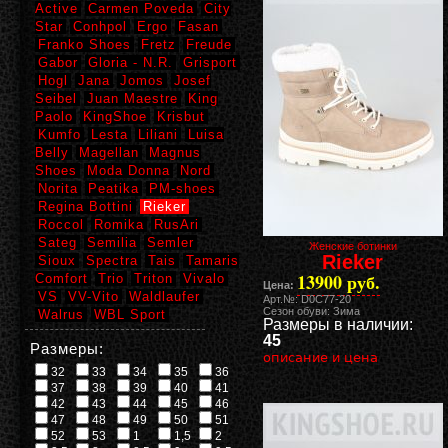
Active
Carmen Poveda
City
Star
Conhpol
Ergo
Fasan
Franko Shoes
Fretz
Freude
Gabor
Gloria - N.R.
Grisport
Hogl
Jana
Jomos
Josef
Seibel
Juan Maestre
King
Paolo
KingShoe
Krisbut
Kumfo
Lesta
Liliani
Luisa
Belly
Magellan
Magnus
Shoes
Moda Donna
Nord
Norita
Peatika
PM-shoes
Regina Bottini
Rieker
Roccol
Romika
RusAri
Sateg
Semilia
Semler
Женские ботинки
Rieker
Sioux
Spectra
Tais
Tamaris
13900 руб.
Comfort
Trio
Triton
Vivalo
Цена:
VS
VV-Vito
Waldlaufer
Арт.№: D0C77-20
Сезон обуви: Зима
Walrus
WBL Sport
Размеры в наличии:
45
Размеры:
описание и цена
32
33
34
35
36
37
38
39
40
41
42
43
44
45
46
47
48
49
50
51
52
53
1
1,5
2