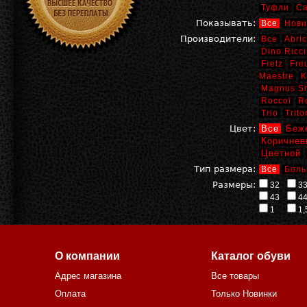
Туфли
С
Показывать:
Все
Нови
Производители:
Все
Abric
Dino Ricci
Fretz
Fre
Maestre
K
Magnus S
Roccol
R
Trio
Trito
Цвет:
Все
Беж
Коричнев
Цветной
Тип размера:
Все
Боль
Размеры:
32
3
43
4
1
1,
О компании
Каталог обуви
Адрес магазина
Все товары
Оплата
Только Новинки