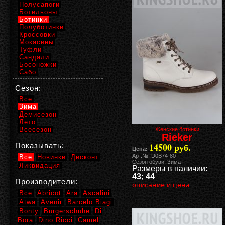
Полусапоги
Ботильоны
Ботинки
Полуботинки
Кроссовки
Мокасины
Туфли
Сандали
Босоножки
Сабо
Сезон:
Все
Зима
Демисезон
Лето
Всесезон
Женские ботинки
Rieker
14500 руб.
Показывать:
Цена:
Арт.№: D0B74-80
Все
Новинки
Дисконт
Сезон обуви: Зима
Ликвидация
Размеры в наличии:
43; 44
Производители:
описание и цена
Все
Abricot
Ara
Ascalini
Atwa
Avenir
Barcelo Biagi
Bonty
Burgerschuhe
Di
Bora
Dino Ricci
Camel