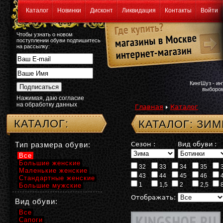
Каталог
Новинки
Дисконт
Ликвидация
Контакты
Войти
Чтобы узнать о новом
поступлении обуви подпишитесь
на рассылку:
КингШуз - и
выбором
Нажимая, даю согласие
на обработку данных
Главная
Каталог
КАТАЛОГ:
КАТАЛОГ: ЗИ
Тип размера обуви:
Сезон :
Вид обуви :
Все
Большие женские
32
33
34
35
Маленькие женские
43
44
45
46
Стандартные женские
1
1,5
2
2,5
Большие мужские
Отображать:
Вид обуви:
Все
Сапоги