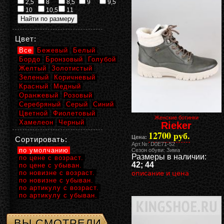
2,5
8
8,5
9
9,5
10
10,5
11
Цвет:
Все
Бежевый
Белый
Бордо
Бронзовый
Голубой
Желтый
Золотистый
Зеленый
Коричневый
Красный
Медный
Оранжевый
Розовый
Серебряный
Серый
Синий
Цветной
Фиолетовый
Женские ботинки
Хамелеон
Черный
Rieker
12700 руб.
Цена:
Сортировать:
Арт.№: D0E71-52
по умолчанию
Сезон обуви: Зима
Размеры в наличии:
по цене с возраст.
42; 44
по цене с убыван.
по новизне с возраст.
описание и цена
по новизне с убыван.
по артикулу с возраст.
по артикулу с убыван.
ВЫ СМОТРЕЛИ