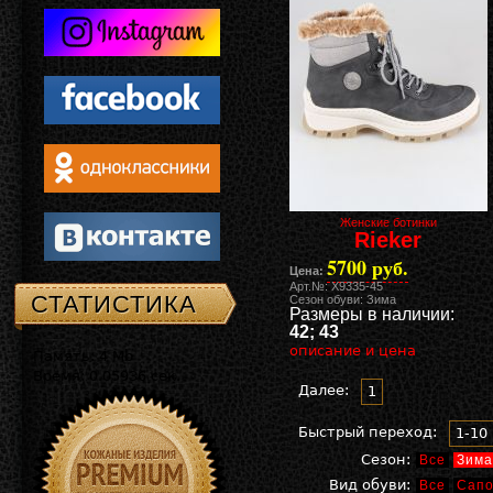
Женские ботинки
Rieker
5700 руб.
Цена:
Арт.№: X9335-45
СТАТИСТИКА
Сезон обуви: Зима
Размеры в наличии:
42; 43
описание и цена
Память: 4 Mb
Время: 0.05936 сек.
Далее:
1
Быстрый переход:
1-10
Сезон:
Все
Зима
Вид обуви:
Все
Сапо