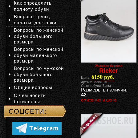
Как определить
полноту обуви
Вопросы цены,
оплаты, доставки
Вопросы по женской
обуви большого
размера
Вопросы по женской
обуви маленького
размера
Женские ботинки
Вопросы по мужской
Rieker
обуви большого
6150 руб.
Цена:
размера
Арт.№: D5981-01
Сезон обуви: Зима
Общие вопросы
Размеры в наличии:
42
С чем носить
описание и цена
ботильоны
СОЦСЕТИ: