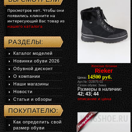
Просмотров нет. Чтобы они
появились кликните на
интересующий Вас товар из
нашего каталога
РАЗДЕЛЫ:
Каталог моделей
Новинки обуви 2026
Женские ботинки
Обувной дисконт
Rieker
14500 руб.
О компании
Цена:
Арт.№: D2B75-02
Наши магазины
Сезон обуви: Зима
Размеры в наличии:
Новости
42; 43; 44
Статьи и обзоры
описание и цена
ПОКУПАТЕЛЮ:
Как определить свой
размер обуви