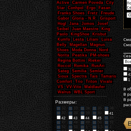
Active
Carmen Poveda
City
Star
Conhpol
Ergo
Fasan
Franko Shoes
Fretz
Freude
Gabor
Gloria - N.R.
Grisport
Hogl
Jana
Jomos
Josef
Seibel
Juan Maestre
King
Paolo
KingShoe
Krisbut
Kumfo
Lesta
Liliani
Luisa
См
Belly
Magellan
Magnus
См
Shoes
Moda Donna
Nord
Norita
Peatika
PM-shoes
Сез
Regina Bottini
Rieker
Roccol
Romika
RusAri
3
Sateg
Semilia
Semler
4
Sioux
Spectra
Tais
Tamaris
1
Comfort
Trio
Triton
Vivalo
VS
VV-Vito
Waldlaufer
В 
Walrus
WBL Sport
В р
В р
Размеры:
рас
32
33
34
35
36
37
38
39
40
41
46
42
43
44
45
47
48
49
50
51
52
53
1
1,5
2