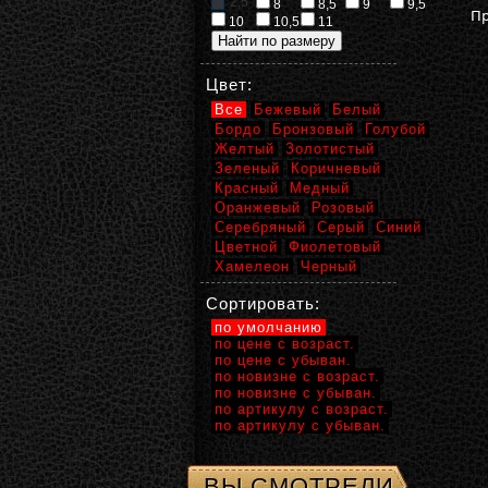
2,5
8
8,5
9
9,5
Пр
10
10,5
11
Цвет:
Все
Бежевый
Белый
Бордо
Бронзовый
Голубой
Желтый
Золотистый
Зеленый
Коричневый
Красный
Медный
Оранжевый
Розовый
Серебряный
Серый
Синий
Цветной
Фиолетовый
Хамелеон
Черный
Сортировать:
по умолчанию
по цене с возраст.
по цене с убыван.
по новизне с возраст.
по новизне с убыван.
по артикулу с возраст.
по артикулу с убыван.
ВЫ СМОТРЕЛИ