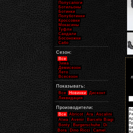
Полусапоги
Ботильоны
Ботинки
Полуботинки
Кроссовки
Мокасины
Туфли
Сандали
Босоножки
Сабо
Сезон:
Все
Зима
Демисезон
Лето
Всесезон
Показывать:
Все
Новинки
Дисконт
Ликвидация
Производители:
Все
Abricot
Ara
Ascalini
Atwa
Avenir
Barcelo Biagi
Bonty
Burgerschuhe
Di
Bora
Dino Ricci
Camel