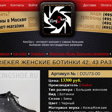
ация
Контакты
Войти
Доставка
Оплата
КингШуз - интернет-магазин с самым большим
выбором обуви нестандартных размеров
авная
Каталог
Новинки
Женская обувь больших размеров
RIEKER ЖЕНСКИЕ БОТИНКИ 42; 43 РА
Артикул № :
D2U73-00
13300 руб.
Цена:
Производитель :
Rieker
Тип размера :
Большие женские
Вид :
Ботинки
Сезон :
Зима
Цвет :
Черный
Материал верха :
Кожа/Кожзам