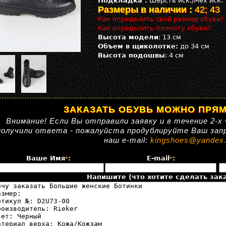
Подкладка :
Шерсть иск./Мех иск.
Размеры в наличии :
42; 43
Как определить свой размер обуви?
Как определить полноту обуви?
Высота модели
: 13 см
Объем в щиколотке:
до 34 см
Высота подошвы
: 4 см
ЗАКАЗАТЬ ОБУВЬ МОЖНО ПРЯМ
Внимание! Если Вы отправили заявку и в течение 2-х 
получили ответа - пожалуйста продублируйте Ваш зап
наш e-mail:
kingshoes@yandex.
Ваше Имя
:
E-mail
:
*
*
Напишите (что хотите сделать зака