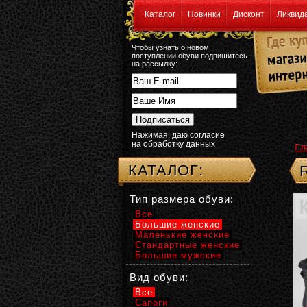
Каталог
Новинки
Дисконт
Ликвид
Чтобы узнать о новом
поступлении обуви подпишитесь
на рассылку:
Нажимая, даю согласие
на обработку данных
Гл
КАТАЛОГ:
Тип размера обуви:
Все
Большие женские
Маленькие женские
Стандартные женские
Большие мужские
Вид обуви:
Все
Сапоги