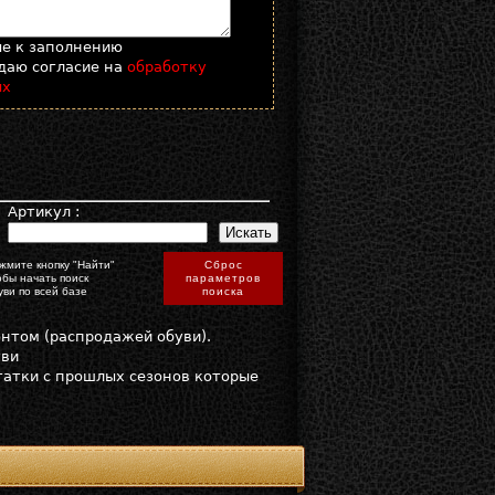
ые к заполнению
даю согласие на
обработку
ых
:
Артикул :
жмите кнопку "Найти"
Сброс
обы начать поиск
параметров
уви по всей базе
поиска
онтом (распродажей обуви).
уви
статки с прошлых сезонов которые