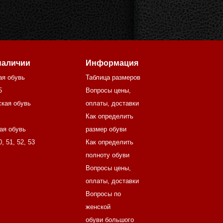
наличии
Информация
ая обувь
Таблица размеров
5
Вопросы цены,
кая обувь
оплаты, доставки
Как определить
ая обувь
размер обуви
0
,
51
,
52
,
53
Как определить
полноту обуви
Вопросы цены,
оплаты, доставки
Вопросы по
женской
обуви большого