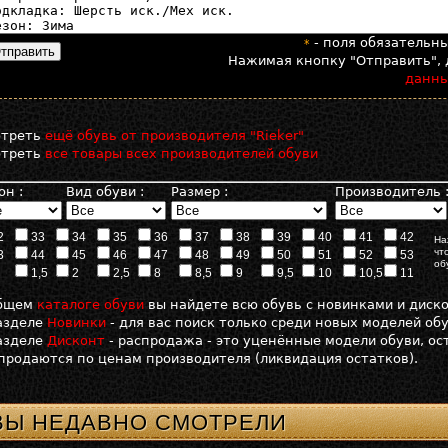
- поля обязательн
*
Нажимая кнопку "Отправить", 
данн
отреть
ещё обувь от производителя "Rieker"
отреть
все товары всех производителей обуви
он :
Вид обуви :
Размер :
Производитель 
2
33
34
35
36
37
38
39
40
41
42
На
чт
3
44
45
46
47
48
49
50
51
52
53
об
1,5
2
2,5
8
8,5
9
9,5
10
10,5
11
общем
каталоге обуви
вы найдете всю обувь с новинками и диск
азделе
Новинки
- для вас поиск только среди новых моделей об
азделе
Дисконт
- распродажа - это уценённые модели обуви, о
продаются по ценам производителя (ликвидация остатков).
ВЫ НЕДАВНО СМОТРЕЛИ