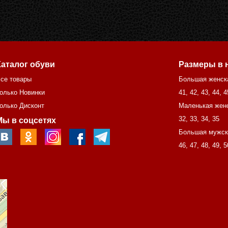
Каталог обуви
Размеры в 
се товары
Большая женск
олько Новинки
41
,
42
,
43
,
44
,
4
олько Дисконт
Маленькая жен
32
,
33
,
34
,
35
Мы в соцсетях
Большая мужск
46
,
47
,
48
,
49
,
5