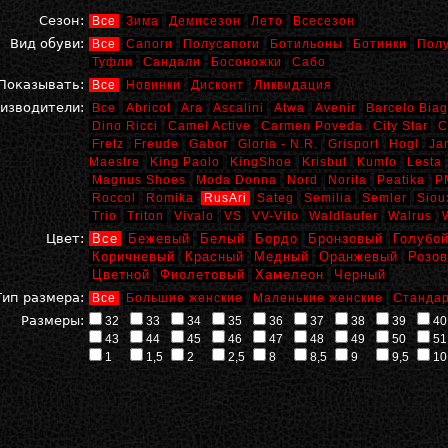
Сезон:
Все
Зима
Демисезон
Лето
Всесезон
Вид обуви:
Все
Сапоги
Полусапоги
Ботильоны
Ботинки
Пол
Туфли
Сандали
Босоножки
Сабо
Показывать:
Все
Новинки
Дисконт
Ликвидация
изводители:
Все
Abricot
Ara
Ascalini
Atwa
Avenir
Barcelo Biag
Dino Ricci
Camel Active
Carmen Poveda
City Star
C
Fretz
Freude
Gabor
Gloria - N.R.
Grisport
Hogl
Ja
Maestre
King Paolo
KingShoe
Krisbut
Kumfo
Lesta
Magnus Shoes
Moda Donna
Nord
Norita
Peatika
P
Roccol
Romika
RusAri
Sateg
Semilia
Semler
Siou
Trio
Triton
Vivalo
VS
VV-Vito
Waldlaufer
Walrus
Цвет:
Все
Бежевый
Белый
Бордо
Бронзовый
Голубо
Коричневый
Красный
Медный
Оранжевый
Розо
Цветной
Фиолетовый
Хамелеон
Черный
Тип размера:
Все
Большие женские
Маленькие женские
Стандар
Размеры:
32
33
34
35
36
37
38
39
40
43
44
45
46
47
48
49
50
51
1
1,5
2
2,5
8
8,5
9
9,5
10