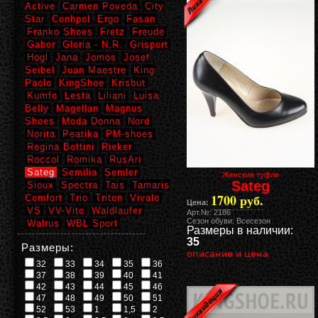
Active
Carmen Poveda
City
Star
Conhpol
Ergo
Fasan
Franko Shoes
Fretz
Freude
Gabor
Gloria - N.R.
Grisport
Hogl
Jana
Jomos
Josef
Seibel
Juan Maestre
King
Paolo
KingShoe
Krisbut
Kumfo
Lesta
Liliani
Luisa
Belly
Magellan
Magnus
Shoes
Moda Donna
Nord
Norita
Peatika
PM-shoes
Regina Bottini
Rieker
Roccol
Romika
RusAri
Sateg
Semilia
Semler
Женские туфли
Sateg
Sioux
Spectra
Tais
Tamaris
1700 руб.
Comfort
Trio
Triton
Vivalo
Цена:
VS
VV-Vito
Waldlaufer
Арт.№: 2186
Сезон обуви: Всесезон
Walrus
WBL Sport
Размеры в наличии:
35
Размеры:
описание и цена
32
33
34
35
36
37
38
39
40
41
42
43
44
45
46
47
48
49
50
51
52
53
1
1,5
2