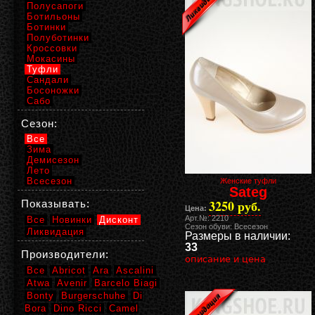
Полусапоги
Ботильоны
Ботинки
Полуботинки
Кроссовки
Мокасины
Туфли
Сандали
Босоножки
Сабо
Сезон:
Все
Зима
Демисезон
Лето
Всесезон
Женские туфли
Sateg
3250 руб.
Показывать:
Цена:
Арт.№: 2210
Все
Новинки
Дисконт
Сезон обуви: Всесезон
Ликвидация
Размеры в наличии:
33
Производители:
описание и цена
Все
Abricot
Ara
Ascalini
Atwa
Avenir
Barcelo Biagi
Bonty
Burgerschuhe
Di
Bora
Dino Ricci
Camel