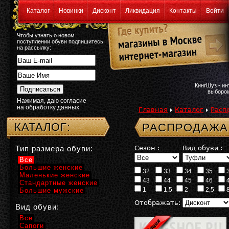
Каталог
Новинки
Дисконт
Ликвидация
Контакты
Войти
Чтобы узнать о новом
поступлении обуви подпишитесь
на рассылку:
КингШуз - и
выбором
Нажимая, даю согласие
на обработку данных
Главная
Каталог
Расп
КАТАЛОГ:
РАСПРОДАЖА:
Тип размера обуви:
Сезон :
Вид обуви :
Все
Большие женские
32
33
34
35
Маленькие женские
43
44
45
46
Стандартные женские
1
1,5
2
2,5
Большие мужские
Отображать:
Вид обуви:
Все
Сапоги