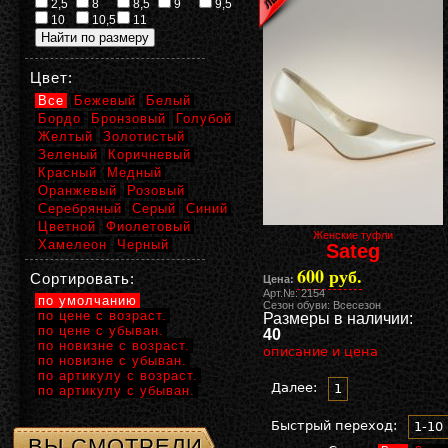
2,5
8
8,5
9
9,5
10
10,5
11
Цвет:
Все
Бежевый
Белый
Бордо
Бронзовый
Голубой
Желтый
Золотистый
Зеленый
Коричневый
Красный
Медный
Оранжевый
Розовый
Серебряный
Серый
Синий
Цветной
Фиолетовый
Женские туфли
Хамелеон
Черный
Sateg
600 руб.
Сортировать:
Цена:
Арт.№: 2154
по умолчанию
Сезон обуви: Всесезон
по цене с возраст.
Размеры в наличии:
по цене с убыван.
40
по новизне с возраст.
описание и цена
по новизне с убыван.
по артикулу с возраст.
Далее:
1
по артикулу с убыван.
Быстрый переход:
1-10
ВЫ СМОТРЕЛИ