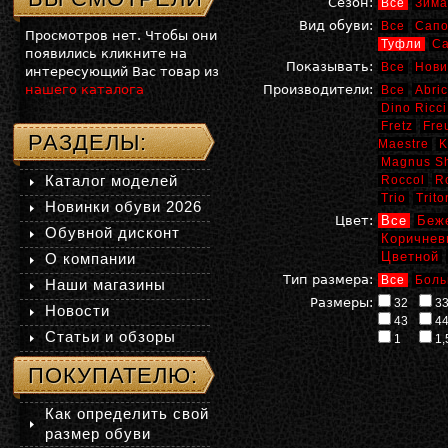
Сезон:
Все
Зима
Вид обуви:
Все
Сапо
Просмотров нет. Чтобы они
Туфли
С
появились кликните на
Показывать:
Все
Нови
интересующий Вас товар из
нашего каталога
Производители:
Все
Abric
Dino Ricci
Fretz
Fre
РАЗДЕЛЫ:
Maestre
K
Magnus S
Каталог моделей
Roccol
R
Trio
Trito
Новинки обуви 2026
Цвет:
Все
Беж
Обувной дисконт
Коричнев
Цветной
О компании
Тип размера:
Все
Боль
Наши магазины
Размеры:
32
3
Новости
43
4
Статьи и обзоры
1
1,
ПОКУПАТЕЛЮ:
Как определить свой
размер обуви