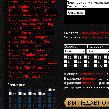
Active
Carmen Poveda
City
Star
Conhpol
Ergo
Fasan
Franko Shoes
Fretz
Freude
Gabor
Gloria - N.R.
Grisport
Hogl
Jana
Jomos
Josef
Seibel
Juan Maestre
King
Paolo
KingShoe
Krisbut
Kumfo
Lesta
Liliani
Luisa
Смотреть
ещё обувь от пр
Belly
Magellan
Magnus
Смотреть
все товары всех
Shoes
Moda Donna
Nord
Norita
Peatika
PM-shoes
Сезон :
Вид обуви :
Regina Bottini
Rieker
Roccol
Romika
RusAri
32
33
34
35
Sateg
Semilia
Semler
43
44
45
46
Sioux
Spectra
Tais
Tamaris
1
1,5
2
2,5
Comfort
Trio
Triton
Vivalo
VS
VV-Vito
Waldlaufer
В общем
каталоге обуви
в
Walrus
WBL Sport
В разделе
Новинки
- для 
В разделе
Дисконт
- расп
Размеры:
распродаются по ценам пр
32
33
34
35
36
41
37
38
39
40
42
43
44
45
46
ВЫ НЕДАВНО
47
48
49
50
51
52
53
1
1,5
2