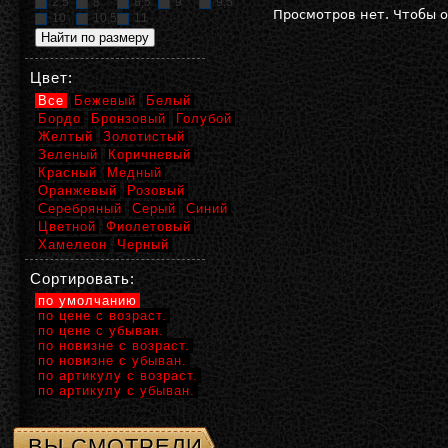
2,5
8
8,5
9
9,5
Просмотров нет. Чтобы 
10
10,5
11
Цвет:
Все
Бежевый
Белый
Бордо
Бронзовый
Голубой
Желтый
Золотистый
Зеленый
Коричневый
Красный
Медный
Оранжевый
Розовый
Серебряный
Серый
Синий
Цветной
Фиолетовый
Хамелеон
Черный
Сортировать:
по умолчанию
по цене с возраст.
по цене с убыван.
по новизне с возраст.
по новизне с убыван.
по артикулу с возраст.
по артикулу с убыван.
ВЫ СМОТРЕЛИ