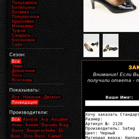
Полусапоги
Ботильоны
Ботинки
Полуботинки
Кроссовки
Мокасины
Туфли
Сандали
Босоножки
Сабо
Сезон:
Все
Зима
ЗА
Демисезон
Внимание! Если Вы
Лето
Всесезон
получили ответа - 
Показывать:
Все
Новинки
Дисконт
Ваше Имя
:
*
Ликвидация
Производители:
Все
Abricot
Ara
Ascalini
Atwa
Avenir
Barcelo Biagi
Bonty
Burgerschuhe
Di
Bora
Dino Ricci
Camel