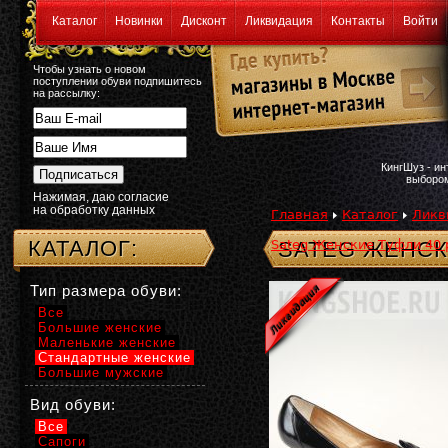
Каталог
Новинки
Дисконт
Ликвидация
Контакты
Войти
Чтобы узнать о новом
поступлении обуви подпишитесь
на рассылку:
КингШуз - и
выбором
Нажимая, даю согласие
на обработку данных
Главная
Каталог
Ликв
КАТАЛОГ:
Sateg Женские Туфли 40 р
SATEG ЖЕНСК
Тип размера обуви:
Все
Большие женские
Маленькие женские
Стандартные женские
Большие мужские
Вид обуви:
Все
Сапоги