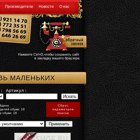
Производители
Новости
О нас
Нажмите Ctrl+D,чтобы сохранить сайт
в закладку вашего браузера
ВЬ МАЛЕНЬКИХ
:
Артикул :
йдено
Сброс
делей обуви: 16
параметров
р обуви: 18
поиска