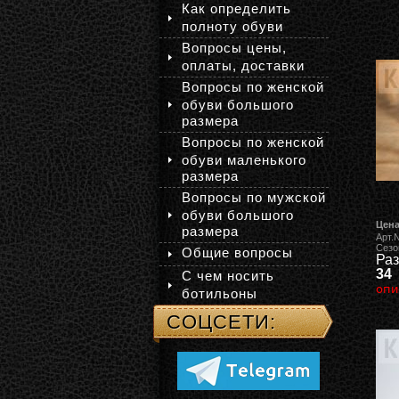
Как определить
полноту обуви
Вопросы цены,
оплаты, доставки
Вопросы по женской
обуви большого
размера
Вопросы по женской
обуви маленького
размера
Вопросы по мужской
обуви большого
Цена
размера
Арт.
Сезо
Общие вопросы
Раз
34
С чем носить
опи
ботильоны
СОЦСЕТИ: