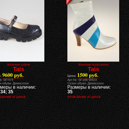
Женские туфли
Женские полусапоги
Tais
Tais
9600 руб.
1500 руб.
:
Цена:
№: MT474
Арт.№: SF188-W923
н обуви: Демисезон
Сезон обуви: Демисезон
меры в наличии:
Размеры в наличии:
 34; 35
35
сание и цена
описание и цена