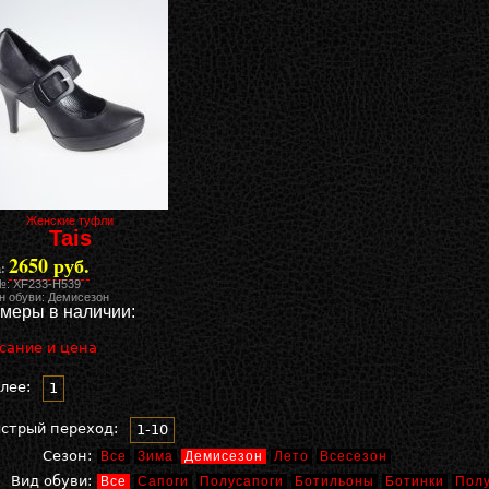
Женские туфли
Tais
2650 руб.
:
№: XF233-H539
н обуви: Демисезон
меры в наличии:
сание и цена
лее:
1
стрый переход:
1-10
Сезон:
Все
Зима
Демисезон
Лето
Всесезон
Вид обуви:
Все
Сапоги
Полусапоги
Ботильоны
Ботинки
Пол