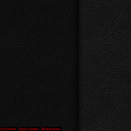
уботинки
Кроссовки
Мокасины