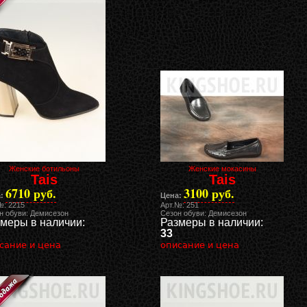
Женские ботильоны
Женские мокасины
Tais
Tais
6710 руб.
3100 руб.
:
Цена:
№: 2215
Арт.№: 251
н обуви: Демисезон
Сезон обуви: Демисезон
меры в наличии:
Размеры в наличии:
33
сание и цена
описание и цена