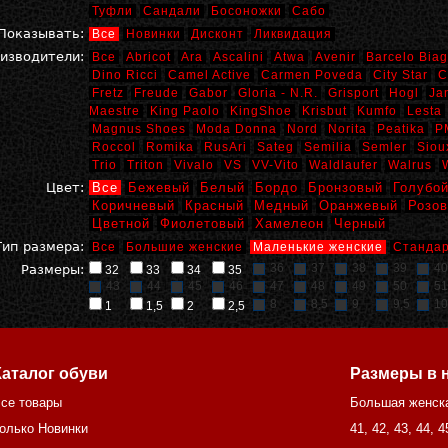
Туфли
Сандали
Босоножки
Сабо
Показывать:
Все
Новинки
Дисконт
Ликвидация
изводители:
Все
Abricot
Ara
Ascalini
Atwa
Avenir
Barcelo Biag
Dino Ricci
Camel Active
Carmen Poveda
City Star
C
Fretz
Freude
Gabor
Gloria - N.R.
Grisport
Hogl
Ja
Maestre
King Paolo
KingShoe
Krisbut
Kumfo
Lesta
Magnus Shoes
Moda Donna
Nord
Norita
Peatika
P
Roccol
Romika
RusAri
Sateg
Semilia
Semler
Siou
Trio
Triton
Vivalo
VS
VV-Vito
Waldlaufer
Walrus
Цвет:
Все
Бежевый
Белый
Бордо
Бронзовый
Голубо
Коричневый
Красный
Медный
Оранжевый
Розо
Цветной
Фиолетовый
Хамелеон
Черный
Тип размера:
Все
Большие женские
Маленькие женские
Стандар
36
37
38
39
40
Размеры:
32
33
34
35
43
44
45
46
47
48
49
50
51
8
8,5
9
9,5
10
1
1,5
2
2,5
Каталог обуви
Размеры в 
се товары
Большая женск
олько Новинки
41
,
42
,
43
,
44
,
4