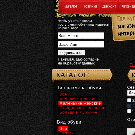
Каталог
Новинки
Дисконт
Ликвид
Чтобы узнать о новом
поступлении обуви подпишитесь
на рассылку:
Нажимая, даю согласие
на обработку данных
Гл
КАТАЛОГ:
Тип размера обуви:
Сез
Все
Большие женские
3
Маленькие женские
4
Стандартные женские
1
Большие мужские
Ото
Вид обуви:
Все
Сапоги