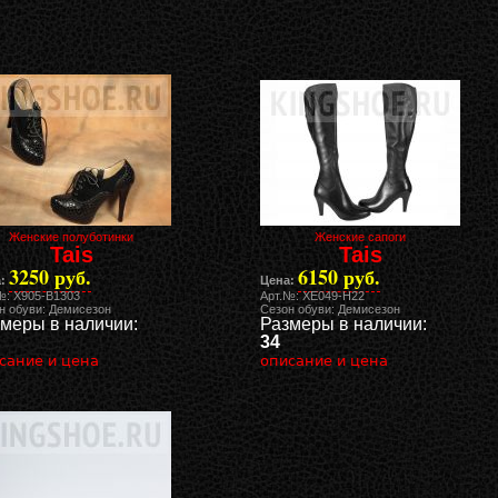
Женские полуботинки
Женские сапоги
Tais
Tais
3250 руб.
6150 руб.
:
Цена:
№: X905-B1303
Арт.№: XE049-H22
н обуви: Демисезон
Сезон обуви: Демисезон
меры в наличии:
Размеры в наличии:
34
сание и цена
описание и цена