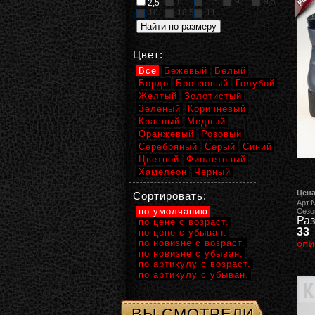
8
8,5
9
9,5
2,5
10
10,5
11
Цвет:
Все
Бежевый
Белый
Бордо
Бронзовый
Голубой
Желтый
Золотистый
Зеленый
Коричневый
Красный
Медный
Оранжевый
Розовый
Серебряный
Серый
Синий
Цветной
Фиолетовый
Хамелеон
Черный
Цена
Сортировать:
Арт.
по умолчанию
Сезо
Раз
по цене с возраст.
33
по цене с убыван.
по новизне с возраст.
опи
по новизне с убыван.
по артикулу с возраст.
по артикулу с убыван.
ВЫ СМОТРЕЛИ