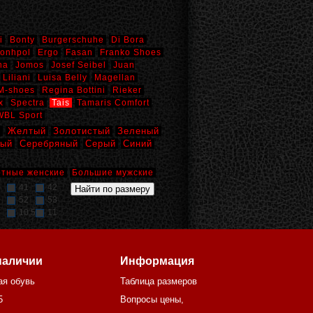
i
Bonty
Burgerschuhe
Di Bora
onhpol
Ergo
Fasan
Franko Shoes
na
Jomos
Josef Seibel
Juan
Liliani
Luisa Belly
Magellan
M-shoes
Regina Bottini
Rieker
x
Spectra
Tais
Tamaris Comfort
WBL Sport
й
Желтый
Золотистый
Зеленый
вый
Серебряный
Серый
Синий
тные женские
Большие мужские
41
42
52
53
10,5
11
наличии
Информация
ая обувь
Таблица размеров
5
Вопросы цены,