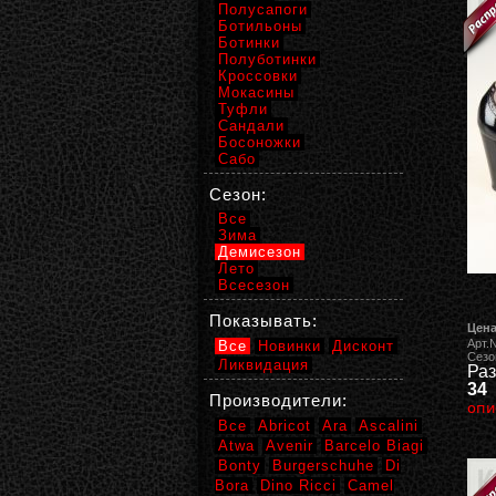
Полусапоги
Ботильоны
Ботинки
Полуботинки
Кроссовки
Мокасины
Туфли
Сандали
Босоножки
Сабо
Сезон:
Все
Зима
Демисезон
Лето
Всесезон
Показывать:
Цена
Арт.
Все
Новинки
Дисконт
Сезо
Ликвидация
Раз
34
Производители:
опи
Все
Abricot
Ara
Ascalini
Atwa
Avenir
Barcelo Biagi
Bonty
Burgerschuhe
Di
Bora
Dino Ricci
Camel