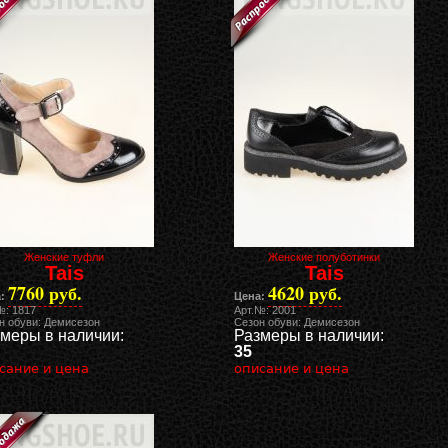
Женские туфли
Женские полуботинки
Tais
Tais
7760 руб.
4620 руб.
:
Цена:
№: 1817
Арт.№: 2001
н обуви: Демисезон
Сезон обуви: Демисезон
меры в наличии:
Размеры в наличии:
35
сание и цена
описание и цена