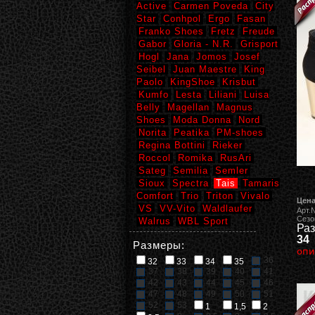
Active
Carmen Poveda
City
Star
Conhpol
Ergo
Fasan
Franko Shoes
Fretz
Freude
Gabor
Gloria - N.R.
Grisport
Hogl
Jana
Jomos
Josef
Seibel
Juan Maestre
King
Paolo
KingShoe
Krisbut
Kumfo
Lesta
Liliani
Luisa
Belly
Magellan
Magnus
Shoes
Moda Donna
Nord
Norita
Peatika
PM-shoes
Regina Bottini
Rieker
Roccol
Romika
RusAri
Sateg
Semilia
Semler
Sioux
Spectra
Tais
Tamaris
Comfort
Trio
Triton
Vivalo
Цена
VS
VV-Vito
Waldlaufer
Арт.
Сезо
Walrus
WBL Sport
Раз
34
Размеры:
опи
36
32
33
34
35
37
38
39
40
41
42
43
44
45
46
47
48
49
50
51
52
53
1
1,5
2