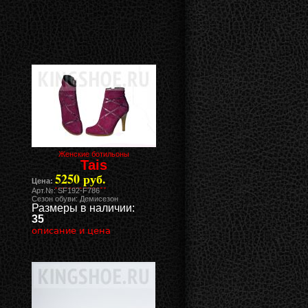
Женские ботильоны
Tais
5250 руб.
Цена:
Арт.№: SF192-F786
Сезон обуви: Демисезон
Размеры в наличии:
35
описание и цена