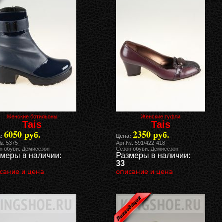
Женские ботильоны
Женские туфли
Tais
Tais
6050 руб.
2350 руб.
:
Цена:
№: 5375
Арт.№: 591/422-418
н обуви: Демисезон
Сезон обуви: Демисезон
меры в наличии:
Размеры в наличии:
33
сание и цена
описание и цена