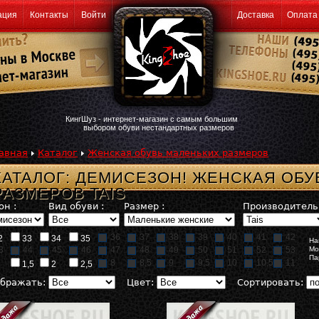
ация
Контакты
Войти
Доставка
Оплата
КингШуз - интернет-магазин с самым большим
выбором обуви нестандартных размеров
авная
Каталог
Женская обувь маленьких размеров
КАТАЛОГ: ДЕМИСЕЗОН! ЖЕНСКАЯ ОБУ
РАЗМЕРОВ TAIS
он :
Вид обуви :
Размер :
Производитель 
36
37
38
39
40
41
42
2
33
34
35
На
3
44
45
46
47
48
49
50
51
52
53
Мо
Па
8
8,5
9
9,5
10
10,5
11
1,5
2
2,5
бражать:
Цвет:
Сортировать: