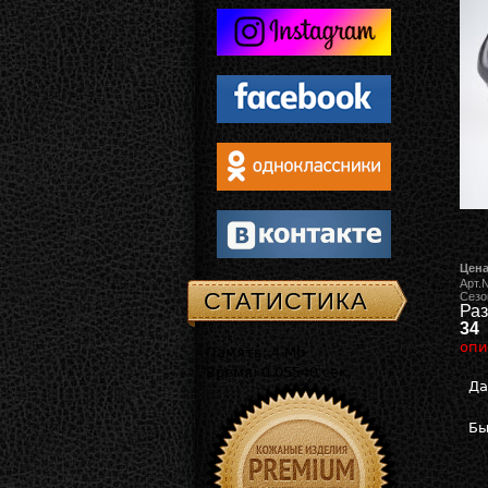
Цена
Арт.
СТАТИСТИКА
Сезо
Раз
34
опи
Память: 4 Mb
Время: 0.05540 сек.
Да
Бы