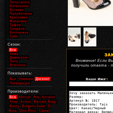
Полусапоги
Ботильоны
Ботинки
Полуботинки
Кроссовки
Мокасины
Туфли
Сандали
Босоножки
Сабо
Сезон:
Все
Зима
ЗА
Демисезон
Внимание! Если Вы
Лето
Всесезон
получили ответа - 
Показывать:
Все
Новинки
Дисконт
Ваше Имя
:
*
Ликвидация
Производители:
Все
Abricot
Ara
Ascalini
Atwa
Avenir
Barcelo Biagi
Bonty
Burgerschuhe
Di
Bora
Dino Ricci
Camel