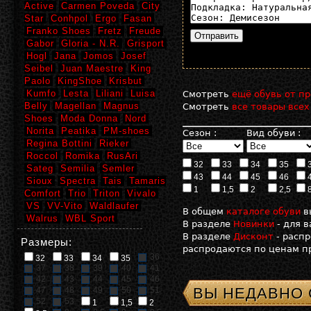
Active
Carmen Poveda
City
Star
Conhpol
Ergo
Fasan
Franko Shoes
Fretz
Freude
Gabor
Gloria - N.R.
Grisport
Hogl
Jana
Jomos
Josef
Seibel
Juan Maestre
King
Paolo
KingShoe
Krisbut
Kumfo
Lesta
Liliani
Luisa
Смотреть
ещё обувь от пр
Belly
Magellan
Magnus
Смотреть
все товары всех
Shoes
Moda Donna
Nord
Norita
Peatika
PM-shoes
Сезон :
Вид обуви :
Regina Bottini
Rieker
Roccol
Romika
RusAri
32
33
34
35
Sateg
Semilia
Semler
43
44
45
46
Sioux
Spectra
Tais
Tamaris
1
1,5
2
2,5
Comfort
Trio
Triton
Vivalo
VS
VV-Vito
Waldlaufer
В общем
каталоге обуви
в
Walrus
WBL Sport
В разделе
Новинки
- для 
В разделе
Дисконт
- расп
Размеры:
распродаются по ценам пр
36
32
33
34
35
37
38
39
40
41
42
43
44
45
46
ВЫ НЕДАВНО
47
48
49
50
51
52
53
1
1,5
2