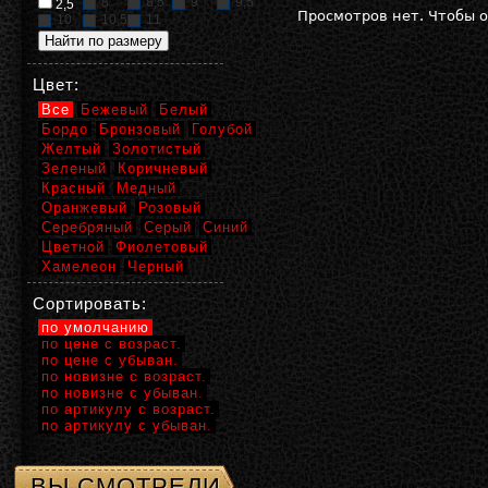
8
8,5
9
9,5
2,5
Просмотров нет. Чтобы 
10
10,5
11
Цвет:
Все
Бежевый
Белый
Бордо
Бронзовый
Голубой
Желтый
Золотистый
Зеленый
Коричневый
Красный
Медный
Оранжевый
Розовый
Серебряный
Серый
Синий
Цветной
Фиолетовый
Хамелеон
Черный
Сортировать:
по умолчанию
по цене с возраст.
по цене с убыван.
по новизне с возраст.
по новизне с убыван.
по артикулу с возраст.
по артикулу с убыван.
ВЫ СМОТРЕЛИ