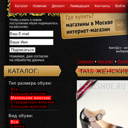
Каталог
Новинки
Дисконт
Ликвидация
Контакты
Войти
Чтобы узнать о новом
поступлении обуви подпишитесь
на рассылку:
КингШуз - и
выбором
Нажимая, даю согласие
на обработку данных
Главная
Каталог
Расп
КАТАЛОГ:
Tais Женские Туфли 34 ра
TAIS ЖЕНСКИ
Тип размера обуви:
Все
Большие женские
Маленькие женские
Стандартные женские
Большие мужские
Вид обуви:
Все
Сапоги