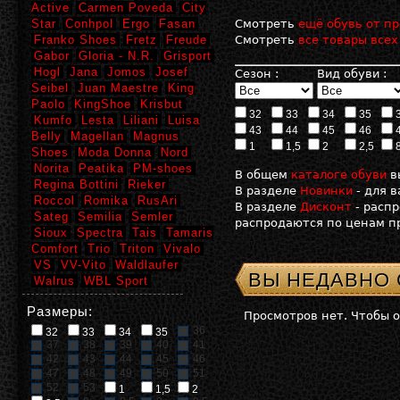
Active
Carmen Poveda
City
Star
Conhpol
Ergo
Fasan
Смотреть
ещё обувь от пр
Franko Shoes
Fretz
Freude
Смотреть
все товары всех
Gabor
Gloria - N.R.
Grisport
Hogl
Jana
Jomos
Josef
Сезон :
Вид обуви :
Seibel
Juan Maestre
King
Paolo
KingShoe
Krisbut
32
33
34
35
Kumfo
Lesta
Liliani
Luisa
43
44
45
46
Belly
Magellan
Magnus
1
1,5
2
2,5
Shoes
Moda Donna
Nord
Norita
Peatika
PM-shoes
В общем
каталоге обуви
в
Regina Bottini
Rieker
В разделе
Новинки
- для 
Roccol
Romika
RusAri
В разделе
Дисконт
- расп
Sateg
Semilia
Semler
распродаются по ценам пр
Sioux
Spectra
Tais
Tamaris
Comfort
Trio
Triton
Vivalo
VS
VV-Vito
Waldlaufer
ВЫ НЕДАВНО
Walrus
WBL Sport
Размеры:
Просмотров нет. Чтобы 
36
32
33
34
35
37
38
39
40
41
42
43
44
45
46
47
48
49
50
51
52
53
1
1,5
2