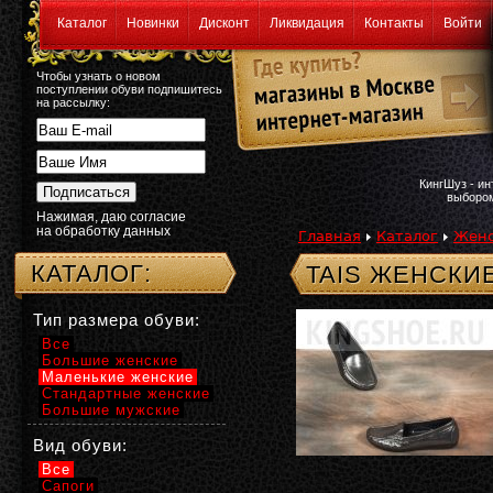
Каталог
Новинки
Дисконт
Ликвидация
Контакты
Войти
Чтобы узнать о новом
поступлении обуви подпишитесь
на рассылку:
КингШуз - и
выбором
Нажимая, даю согласие
на обработку данных
Главная
Каталог
Женс
КАТАЛОГ:
TAIS ЖЕНСКИ
Тип размера обуви:
Все
Большие женские
Маленькие женские
Стандартные женские
Большие мужские
Вид обуви:
Все
Сапоги