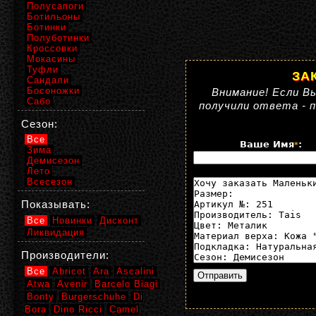
Полусапоги
Ботильоны
Ботинки
Полуботинки
Кроссовки
Мокасины
Туфли
ЗА
Сандали
Босоножки
Внимание! Если Вы
Сабо
получили ответа - 
Сезон:
Все
Ваше Имя
:
*
Зима
Демисезон
Лето
Всесезон
Показывать:
Все
Новинки
Дисконт
Ликвидация
Производители:
Все
Abricot
Ara
Ascalini
Atwa
Avenir
Barcelo Biagi
Bonty
Burgerschuhe
Di
Bora
Dino Ricci
Camel