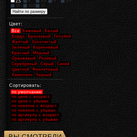
8
8,5
9
9,5
2,5
10
10,5
11
Цвет:
Все
Бежевый
Белый
Бордо
Бронзовый
Голубой
Желтый
Золотистый
Зеленый
Коричневый
Красный
Медный
Оранжевый
Розовый
Серебряный
Серый
Синий
Цветной
Фиолетовый
Хамелеон
Черный
Сортировать:
по умолчанию
по цене с возраст.
по цене с убыван.
по новизне с возраст.
по новизне с убыван.
по артикулу с возраст.
по артикулу с убыван.
ВЫ СМОТРЕЛИ