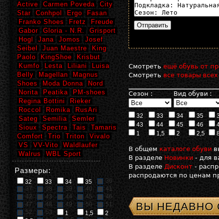
Active
Carmen Poveda
City
Star
Conhpol
Ergo
Fasan
Franko Shoes
Fretz
Freude
Gabor
Gloria - N.R.
Grisport
Hogl
Jana
Jomos
Josef
Seibel
Juan Maestre
King
Paolo
KingShoe
Krisbut
Kumfo
Lesta
Liliani
Luisa
Смотреть
ещё обувь от пр
Belly
Magellan
Magnus
Смотреть
все товары всех
Shoes
Moda Donna
Nord
Norita
Peatika
PM-shoes
Сезон :
Вид обуви :
Regina Bottini
Rieker
Roccol
Romika
RusAri
32
33
34
35
Sateg
Semilia
Semler
43
44
45
46
Sioux
Spectra
Tais
Tamaris
1
1,5
2
2,5
Comfort
Trio
Triton
Vivalo
VS
VV-Vito
Waldlaufer
В общем
каталоге обуви
в
Walrus
WBL Sport
В разделе
Новинки
- для 
В разделе
Дисконт
- расп
Размеры:
распродаются по ценам пр
36
32
33
34
35
37
38
39
40
41
42
43
44
45
46
ВЫ НЕДАВНО
47
48
49
50
51
52
53
1
1,5
2