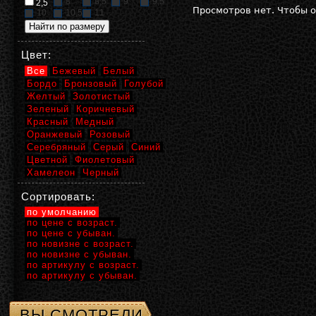
8
8,5
9
9,5
2,5
Просмотров нет. Чтобы 
10
10,5
11
Цвет:
Все
Бежевый
Белый
Бордо
Бронзовый
Голубой
Желтый
Золотистый
Зеленый
Коричневый
Красный
Медный
Оранжевый
Розовый
Серебряный
Серый
Синий
Цветной
Фиолетовый
Хамелеон
Черный
Сортировать:
по умолчанию
по цене с возраст.
по цене с убыван.
по новизне с возраст.
по новизне с убыван.
по артикулу с возраст.
по артикулу с убыван.
ВЫ СМОТРЕЛИ