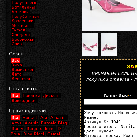
Полусапоги
Ботильоны
Ботинки
Полуботинки
Кроссовки
Мокасины
Туфли
Сандали
Босоножки
Сабо
Сезон:
Все
Зима
ЗА
Демисезон
Внимание! Если Вы
Лето
Всесезон
получили ответа - 
Показывать:
Все
Новинки
Дисконт
Ваше Имя
:
*
Ликвидация
Производители:
Все
Abricot
Ara
Ascalini
Atwa
Avenir
Barcelo Biagi
Bonty
Burgerschuhe
Di
Bora
Dino Ricci
Camel