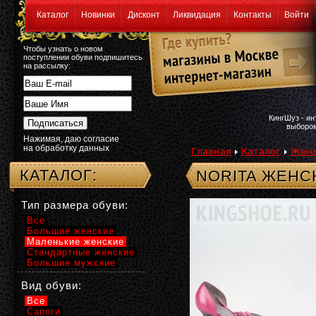
Каталог
Новинки
Дисконт
Ликвидация
Контакты
Войти
Чтобы узнать о новом
поступлении обуви подпишитесь
на рассылку:
КингШуз - и
выбором
Нажимая, даю согласие
на обработку данных
Главная
Каталог
Женс
КАТАЛОГ:
NORITA ЖЕНС
Тип размера обуви:
Все
Большие женские
Маленькие женские
Стандартные женские
Большие мужские
Вид обуви:
Все
Сапоги