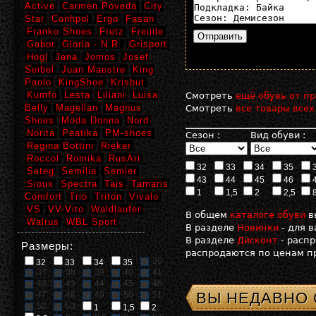
Active
Carmen Poveda
City
Star
Conhpol
Ergo
Fasan
Franko Shoes
Fretz
Freude
Gabor
Gloria - N.R.
Grisport
Hogl
Jana
Jomos
Josef
Seibel
Juan Maestre
King
Paolo
KingShoe
Krisbut
Kumfo
Lesta
Liliani
Luisa
Смотреть
ещё обувь от пр
Belly
Magellan
Magnus
Смотреть
все товары всех
Shoes
Moda Donna
Nord
Norita
Peatika
PM-shoes
Сезон :
Вид обуви :
Regina Bottini
Rieker
Roccol
Romika
RusAri
32
33
34
35
Sateg
Semilia
Semler
43
44
45
46
Sioux
Spectra
Tais
Tamaris
1
1,5
2
2,5
Comfort
Trio
Triton
Vivalo
VS
VV-Vito
Waldlaufer
В общем
каталоге обуви
в
Walrus
WBL Sport
В разделе
Новинки
- для 
В разделе
Дисконт
- расп
Размеры:
распродаются по ценам пр
36
32
33
34
35
37
38
39
40
41
42
43
44
45
46
ВЫ НЕДАВНО
47
48
49
50
51
52
53
1
1,5
2