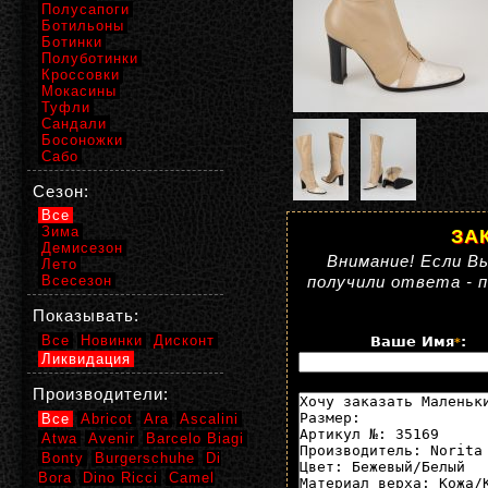
Полусапоги
Ботильоны
Ботинки
Полуботинки
Кроссовки
Мокасины
Туфли
Сандали
Босоножки
Сабо
Сезон:
Все
Зима
ЗА
Демисезон
Внимание! Если Вы
Лето
Всесезон
получили ответа - 
Показывать:
Все
Новинки
Дисконт
Ваше Имя
:
*
Ликвидация
Производители:
Все
Abricot
Ara
Ascalini
Atwa
Avenir
Barcelo Biagi
Bonty
Burgerschuhe
Di
Bora
Dino Ricci
Camel