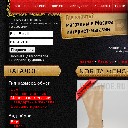
Каталог
Новинки
Дисконт
Ликвидация
Контакты
Войти
Чтобы узнать о новом
поступлении обуви подпишитесь
на рассылку:
КингШуз - и
выбором
Нажимая, даю согласие
на обработку данных
Главная
Каталог
Ликв
КАТАЛОГ:
NORITA ЖЕНС
Тип размера обуви:
Все
Большие женские
Маленькие женские
Стандартные женские
Большие мужские
Вид обуви:
Все
Сапоги