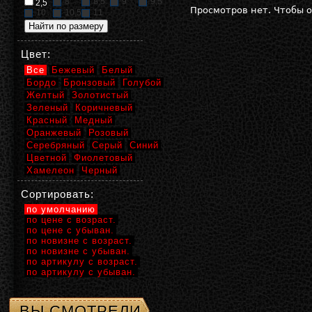
8
8,5
9
9,5
2,5
Просмотров нет. Чтобы 
10
10,5
11
Цвет:
Все
Бежевый
Белый
Бордо
Бронзовый
Голубой
Желтый
Золотистый
Зеленый
Коричневый
Красный
Медный
Оранжевый
Розовый
Серебряный
Серый
Синий
Цветной
Фиолетовый
Хамелеон
Черный
Сортировать:
по умолчанию
по цене с возраст.
по цене с убыван.
по новизне с возраст.
по новизне с убыван.
по артикулу с возраст.
по артикулу с убыван.
ВЫ СМОТРЕЛИ