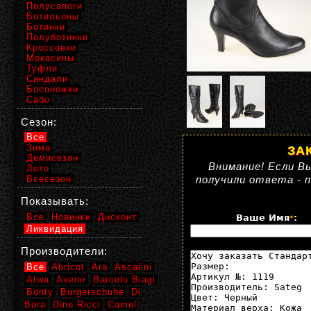
Полусапоги
Ботильоны
Ботинки
Полуботинки
Кроссовки
Мокасины
Туфли
Сандали
Босоножки
Сабо
Сезон:
Все
Зима
ЗА
Демисезон
Внимание! Если Вы
Лето
Всесезон
получили ответа - 
Показывать:
Все
Новинки
Дисконт
Ваше Имя
:
*
Ликвидация
Производители:
Все
Abricot
Ara
Ascalini
Atwa
Avenir
Barcelo Biagi
Bonty
Burgerschuhe
Di
Bora
Dino Ricci
Camel