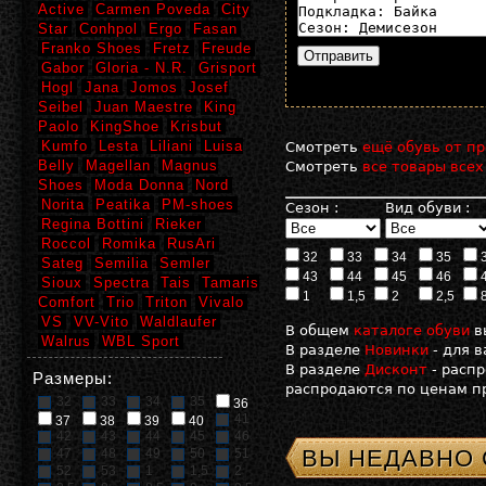
Active
Carmen Poveda
City
Star
Conhpol
Ergo
Fasan
Franko Shoes
Fretz
Freude
Gabor
Gloria - N.R.
Grisport
Hogl
Jana
Jomos
Josef
Seibel
Juan Maestre
King
Paolo
KingShoe
Krisbut
Kumfo
Lesta
Liliani
Luisa
Смотреть
ещё обувь от пр
Belly
Magellan
Magnus
Смотреть
все товары всех
Shoes
Moda Donna
Nord
Norita
Peatika
PM-shoes
Сезон :
Вид обуви :
Regina Bottini
Rieker
Roccol
Romika
RusAri
32
33
34
35
Sateg
Semilia
Semler
43
44
45
46
Sioux
Spectra
Tais
Tamaris
1
1,5
2
2,5
Comfort
Trio
Triton
Vivalo
VS
VV-Vito
Waldlaufer
В общем
каталоге обуви
в
Walrus
WBL Sport
В разделе
Новинки
- для 
В разделе
Дисконт
- расп
Размеры:
распродаются по ценам пр
32
33
34
35
36
41
37
38
39
40
42
43
44
45
46
ВЫ НЕДАВНО
47
48
49
50
51
52
53
1
1,5
2