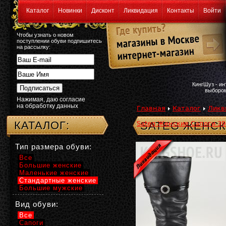
Каталог
Новинки
Дисконт
Ликвидация
Контакты
Войти
Чтобы узнать о новом
поступлении обуви подпишитесь
на рассылку:
КингШуз - и
выбором
Нажимая, даю согласие
на обработку данных
Главная
Каталог
Ликв
КАТАЛОГ:
Sateg Женские Сапоги 39 
SATEG ЖЕНСК
Тип размера обуви:
Все
Большие женские
Маленькие женские
Стандартные женские
Большие мужские
Вид обуви:
Все
Сапоги