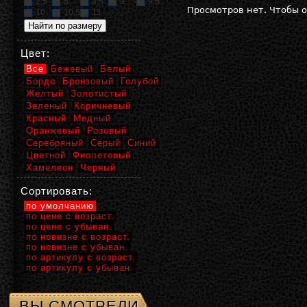
2,5
8
8,5
9
9,5
Просмотров нет. Чтобы 
10
10,5
11
Цвет:
Все
Бежевый
Белый
Бордо
Бронзовый
Голубой
Желтый
Золотистый
Зеленый
Коричневый
Красный
Медный
Оранжевый
Розовый
Серебряный
Серый
Синий
Цветной
Фиолетовый
Хамелеон
Черный
Сортировать:
по умолчанию
по цене с возраст.
по цене с убыван.
по новизне с возраст.
по новизне с убыван.
по артикулу с возраст.
по артикулу с убыван.
ВЫ СМОТРЕЛИ