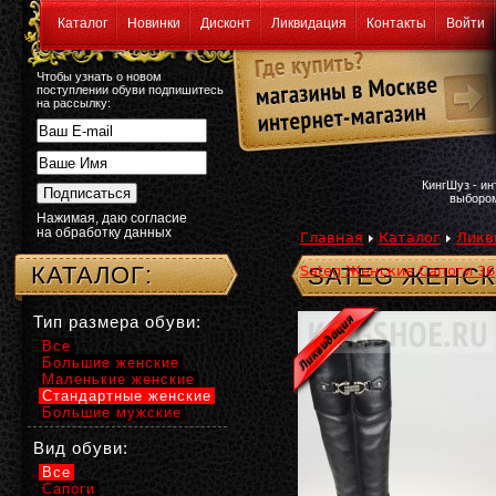
Каталог
Новинки
Дисконт
Ликвидация
Контакты
Войти
Чтобы узнать о новом
поступлении обуви подпишитесь
на рассылку:
КингШуз - и
выбором
Нажимая, даю согласие
на обработку данных
Главная
Каталог
Ликв
КАТАЛОГ:
Sateg Женские Сапоги 36; 
SATEG ЖЕНСКИ
Тип размера обуви:
Все
Большие женские
Маленькие женские
Стандартные женские
Большие мужские
Вид обуви:
Все
Сапоги