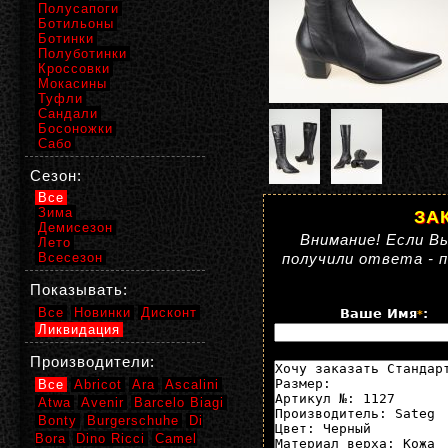
Полусапоги
Ботильоны
Ботинки
Полуботинки
Кроссовки
Мокасины
Туфли
Сандали
Босоножки
Сабо
Сезон:
Все
Зима
ЗА
Демисезон
Внимание! Если Вы
Лето
Всесезон
получили ответа - 
Показывать:
Все
Новинки
Дисконт
Ваше Имя
:
*
Ликвидация
Производители:
Все
Abricot
Ara
Ascalini
Atwa
Avenir
Barcelo Biagi
Bonty
Burgerschuhe
Di
Bora
Dino Ricci
Camel