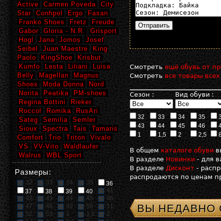
Active
Carmen Poveda
City
Star
Conhpol
Ergo
Fasan
Franko Shoes
Fretz
Freude
Gabor
Gloria - N.R.
Grisport
Hogl
Jana
Jomos
Josef
Seibel
Juan Maestre
King
Paolo
KingShoe
Krisbut
Kumfo
Lesta
Liliani
Luisa
Смотреть
ещё обувь от пр
Belly
Magellan
Magnus
Смотреть
все товары всех
Shoes
Moda Donna
Nord
Norita
Peatika
PM-shoes
Сезон :
Вид обуви :
Regina Bottini
Rieker
Roccol
Romika
RusAri
32
33
34
35
Sateg
Semilia
Semler
43
44
45
46
Sioux
Spectra
Tais
Tamaris
1
1,5
2
2,5
Comfort
Trio
Triton
Vivalo
VS
VV-Vito
Waldlaufer
В общем
каталоге обуви
в
Walrus
WBL Sport
В разделе
Новинки
- для 
В разделе
Дисконт
- расп
Размеры:
распродаются по ценам пр
32
33
34
35
36
41
37
38
39
40
42
43
44
45
46
ВЫ НЕДАВНО
47
48
49
50
51
52
53
1
1,5
2