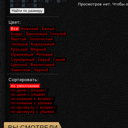
2,5
8
8,5
9
9,5
Просмотров нет. Чтобы 
10
10,5
11
Цвет:
Все
Бежевый
Белый
Бордо
Бронзовый
Голубой
Желтый
Золотистый
Зеленый
Коричневый
Красный
Медный
Оранжевый
Розовый
Серебряный
Серый
Синий
Цветной
Фиолетовый
Хамелеон
Черный
Сортировать:
по умолчанию
по цене с возраст.
по цене с убыван.
по новизне с возраст.
по новизне с убыван.
по артикулу с возраст.
по артикулу с убыван.
ВЫ СМОТРЕЛИ