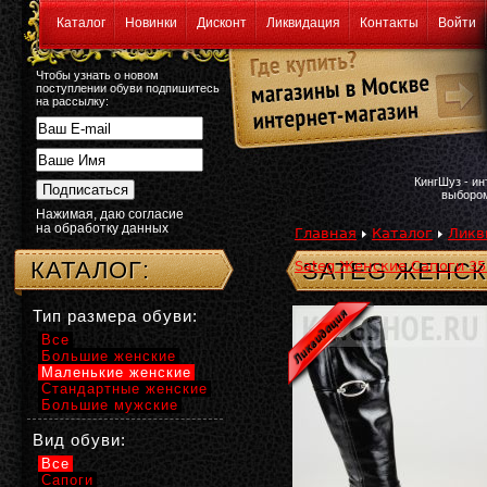
Каталог
Новинки
Дисконт
Ликвидация
Контакты
Войти
Чтобы узнать о новом
поступлении обуви подпишитесь
на рассылку:
КингШуз - и
выбором
Нажимая, даю согласие
на обработку данных
Главная
Каталог
Ликв
КАТАЛОГ:
Sateg Женские Сапоги 35 
SATEG ЖЕНСК
Тип размера обуви:
Все
Большие женские
Маленькие женские
Стандартные женские
Большие мужские
Вид обуви:
Все
Сапоги