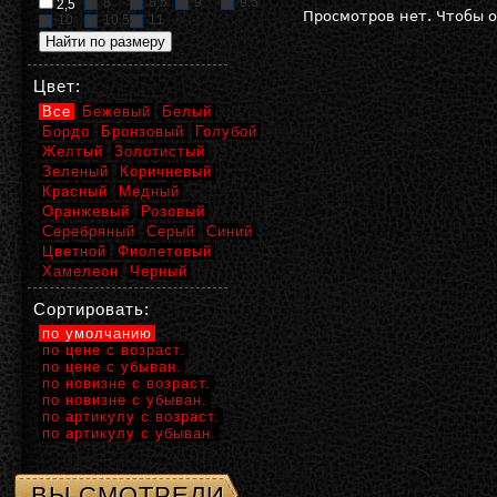
8
8,5
9
9,5
2,5
Просмотров нет. Чтобы 
10
10,5
11
Цвет:
Все
Бежевый
Белый
Бордо
Бронзовый
Голубой
Желтый
Золотистый
Зеленый
Коричневый
Красный
Медный
Оранжевый
Розовый
Серебряный
Серый
Синий
Цветной
Фиолетовый
Хамелеон
Черный
Сортировать:
по умолчанию
по цене с возраст.
по цене с убыван.
по новизне с возраст.
по новизне с убыван.
по артикулу с возраст.
по артикулу с убыван.
ВЫ СМОТРЕЛИ