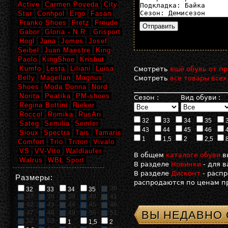
Active
Carmen Poveda
City
Star
Conhpol
Ergo
Fasan
Franko Shoes
Fretz
Freude
Gabor
Gloria - N.R.
Grisport
Hogl
Jana
Jomos
Josef
Seibel
Juan Maestre
King
Paolo
KingShoe
Krisbut
Kumfo
Lesta
Liliani
Luisa
Смотреть
ещё обувь от пр
Belly
Magellan
Magnus
Смотреть
все товары всех
Shoes
Moda Donna
Nord
Norita
Peatika
PM-shoes
Сезон :
Вид обуви :
Regina Bottini
Rieker
Roccol
Romika
RusAri
32
33
34
35
Sateg
Semilia
Semler
43
44
45
46
Sioux
Spectra
Tais
Tamaris
1
1,5
2
2,5
Comfort
Trio
Triton
Vivalo
VS
VV-Vito
Waldlaufer
В общем
каталоге обуви
в
Walrus
WBL Sport
В разделе
Новинки
- для 
В разделе
Дисконт
- расп
Размеры:
распродаются по ценам пр
36
32
33
34
35
37
38
39
40
41
42
43
44
45
46
ВЫ НЕДАВНО
47
48
49
50
51
52
53
1
1,5
2