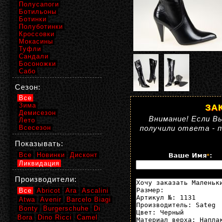
Полусапоги
Ботильоны
Ботинки
Полуботинки
Кроссовки
Мокасины
Туфли
Сандали
Босоножки
Сабо
Сезон:
Все
Зима
ЗА
Демисезон
Внимание! Если Вы
Лето
Всесезон
получили ответа - 
Показывать:
Все
Новинки
Дисконт
Ваше Имя
:
*
Ликвидация
Производители:
Все
Abricot
Ara
Ascalini
Atwa
Avenir
Barcelo Biagi
Bonty
Burgerschuhe
Di
Bora
Dino Ricci
Camel