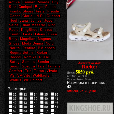
Active
Carmen Poveda
City
Star
Conhpol
Ergo
Fasan
Franko Shoes
Fretz
Freude
Gabor
Gloria - N.R.
Grisport
Hogl
Jana
Jomos
Josef
Seibel
Juan Maestre
King
Paolo
KingShoe
Krisbut
Kumfo
Lesta
Liliani
Luisa
Belly
Magellan
Magnus
Shoes
Moda Donna
Nord
Norita
Peatika
PM-shoes
Regina Bottini
Rieker
Roccol
Romika
RusAri
Sateg
Semilia
Semler
Женские сандали
Rieker
Sioux
Spectra
Tais
Tamaris
5850 руб.
Comfort
Trio
Triton
Vivalo
Цена:
VS
VV-Vito
Waldlaufer
Арт.№: 64074-60
Сезон обуви: Лето
Walrus
WBL Sport
Размеры в наличии:
42
Размеры:
описание и цена
32
33
34
35
36
37
38
39
40
41
42
43
44
45
46
47
48
49
50
51
52
53
1
1,5
2