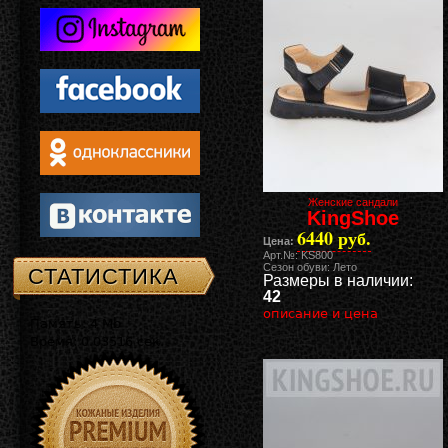
Женские сандали
KingShoe
6440 руб.
Цена:
Арт.№: KS800
Сезон обуви: Лето
СТАТИСТИКА
Размеры в наличии:
42
описание и цена
Память: 4 Mb
Время: 0.03516 сек.