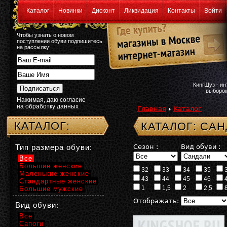
Каталог
Новинки
Дисконт
Ликвидация
Контакты
Войти
Чтобы узнать о новом
поступлении обуви подпишитесь
на рассылку:
КингШуз - и
выбором
Нажимая, даю согласие
на обработку данных
Главная
Каталог
КАТАЛОГ:
КАТАЛОГ: СА
Тип размера обуви:
Сезон :
Вид обуви :
Все
Большие женские
32
33
34
35
Маленькие женские
43
44
45
46
Стандартные женские
1
1,5
2
2,5
Большие мужские
Отображать:
Вид обуви:
Все
Сапоги