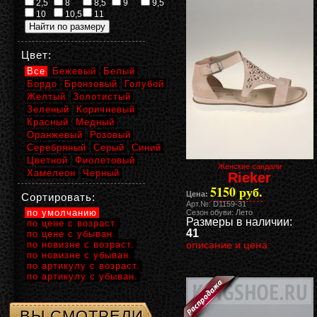
2,5
8
8,5
9
9,5
10
10,5
11
Цвет:
Все
Бежевый
Белый
Бордо
Бронзовый
Голубой
Желтый
Золотистый
Зеленый
Коричневый
Красный
Медный
Оранжевый
Розовый
Серебряный
Серый
Синий
Цветной
Фиолетовый
Женские сандали
Хамелеон
Черный
Rieker
5150 руб.
Цена:
Сортировать:
Арт.№: D1159-31
по умолчанию
Сезон обуви: Лето
Размеры в наличии:
по цене с возраст.
41
по цене с убыван.
по новизне с возраст.
описание и цена
по новизне с убыван.
по артикулу с возраст.
по артикулу с убыван.
ВЫ СМОТРЕЛИ