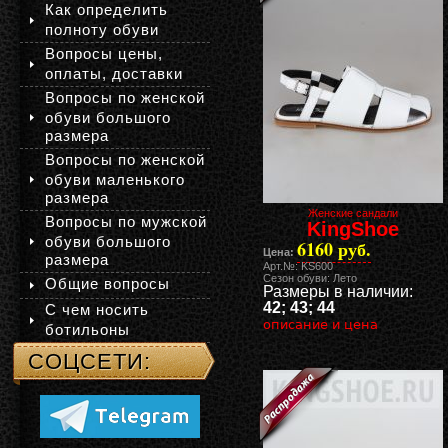
Как определить
полноту обуви
Вопросы цены,
оплаты, доставки
Вопросы по женской
обуви большого
размера
Вопросы по женской
обуви маленького
размера
Женские сандали
Вопросы по мужской
KingShoe
обуви большого
6160 руб.
Цена:
размера
Арт.№: KS600
Сезон обуви: Лето
Общие вопросы
Размеры в наличии:
42; 43; 44
С чем носить
описание и цена
ботильоны
СОЦСЕТИ: