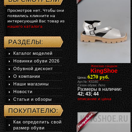
Просмотров нет. Чтобы они
появились кликните на
интересующий Вас товар из
нашего каталога
РАЗДЕЛЫ:
Каталог моделей
Новинки обуви 2026
Женские сандали
Обувной дисконт
KingShoe
6270 руб.
О компании
Цена:
Арт.№: KS160
Наши магазины
Сезон обуви: Лето
Размеры в наличии:
Новости
42; 43; 44
Статьи и обзоры
описание и цена
ПОКУПАТЕЛЮ:
Как определить свой
размер обуви