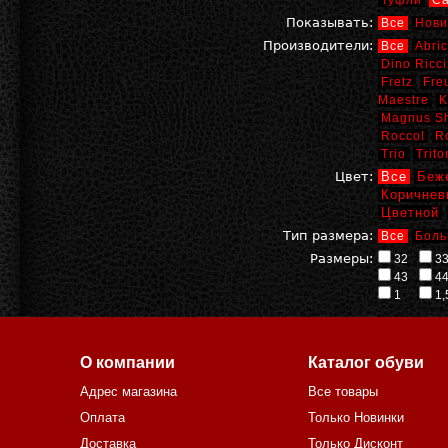
Туфли
С
Показывать:
Все
Нови
Производители:
Все
Abric
Dino Ricci
Fretz
Fre
Maestre
K
Magnus S
Roccol
R
Trio
Trito
Цвет:
Все
Беж
Коричнев
Цветной
Тип размера:
Все
Боль
Размеры:
32
3
43
4
1
1,
О компании
Каталог обуви
Адрес магазина
Все товары
Оплата
Только Новинки
Доставка
Только Дисконт