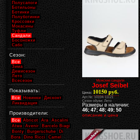
Полусапоги
Ботильоны
Ботинки
Полуботинки
Кроссовки
Мокасины
Туфли
Сандали
Босоножки
Сабо
Сезон:
Все
Зима
Демисезон
Лето
Всесезон
Мужские сандали
Josef Seibel
10150 руб.
Показывать:
Цена:
Арт.№: 10104-11121
Все
Новинки
Дисконт
Сезон обуви: Лето
Ликвидация
Размеры в наличии:
46; 47; 48; 49; 50
Производители:
описание и цена
Все
Abricot
Ara
Ascalini
Atwa
Avenir
Barcelo Biagi
Bonty
Burgerschuhe
Di
Bora
Dino Ricci
Camel