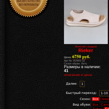
Женские сандали
Rieker
6750 руб.
Цена:
Арт.№: R2955-32
Сезон обуви: Лето
Размеры в наличии:
41
описание и цена
Далее:
1
Быстрый переход:
1-10
Сезон:
Все
Зима
Вид обуви:
Все
Сапо