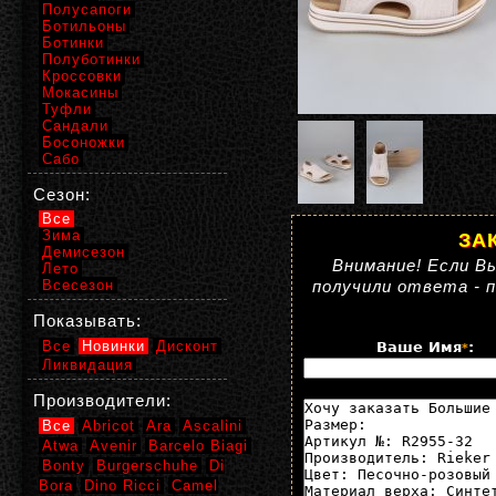
Полусапоги
Ботильоны
Ботинки
Полуботинки
Кроссовки
Мокасины
Туфли
Сандали
Босоножки
Сабо
Сезон:
Все
Зима
ЗА
Демисезон
Внимание! Если Вы
Лето
Всесезон
получили ответа - 
Показывать:
Все
Новинки
Дисконт
Ваше Имя
:
*
Ликвидация
Производители:
Все
Abricot
Ara
Ascalini
Atwa
Avenir
Barcelo Biagi
Bonty
Burgerschuhe
Di
Bora
Dino Ricci
Camel