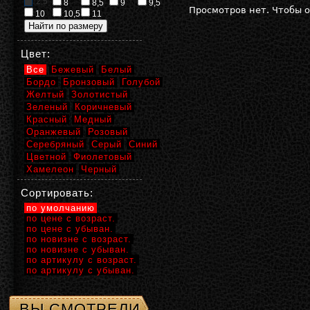
2,5
8
8,5
9
9,5
Просмотров нет. Чтобы 
10
10,5
11
Цвет:
Все
Бежевый
Белый
Бордо
Бронзовый
Голубой
Желтый
Золотистый
Зеленый
Коричневый
Красный
Медный
Оранжевый
Розовый
Серебряный
Серый
Синий
Цветной
Фиолетовый
Хамелеон
Черный
Сортировать:
по умолчанию
по цене с возраст.
по цене с убыван.
по новизне с возраст.
по новизне с убыван.
по артикулу с возраст.
по артикулу с убыван.
ВЫ СМОТРЕЛИ