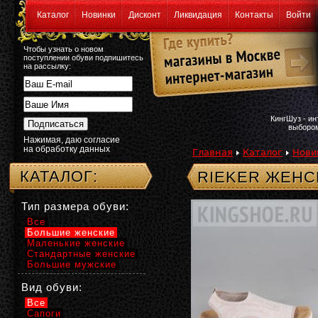
Каталог
Новинки
Дисконт
Ликвидация
Контакты
Войти
Чтобы узнать о новом
поступлении обуви подпишитесь
на рассылку:
КингШуз - и
выбором
Нажимая, даю согласие
на обработку данных
Главная
Каталог
Нови
КАТАЛОГ:
RIEKER ЖЕНС
Тип размера обуви:
Все
Большие женские
Маленькие женские
Стандартные женские
Большие мужские
Вид обуви:
Все
Сапоги