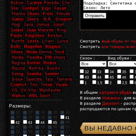
Active
Carmen Poveda
City
Star
Conhpol
Ergo
Fasan
Franko Shoes
Fretz
Freude
Gabor
Gloria - N.R.
Grisport
Hogl
Jana
Jomos
Josef
Seibel
Juan Maestre
King
Paolo
KingShoe
Krisbut
Kumfo
Lesta
Liliani
Luisa
Смотреть
ещё обувь от пр
Belly
Magellan
Magnus
Смотреть
все товары всех
Shoes
Moda Donna
Nord
Norita
Peatika
PM-shoes
Сезон :
Вид обуви :
Regina Bottini
Rieker
Roccol
Romika
RusAri
32
33
34
35
Sateg
Semilia
Semler
43
44
45
46
Sioux
Spectra
Tais
Tamaris
1
1,5
2
2,5
Comfort
Trio
Triton
Vivalo
VS
VV-Vito
Waldlaufer
В общем
каталоге обуви
в
Walrus
WBL Sport
В разделе
Новинки
- для 
В разделе
Дисконт
- расп
Размеры:
распродаются по ценам пр
32
33
34
35
36
37
38
39
40
41
46
42
43
44
45
ВЫ НЕДАВНО
47
48
49
50
51
52
53
1
1,5
2