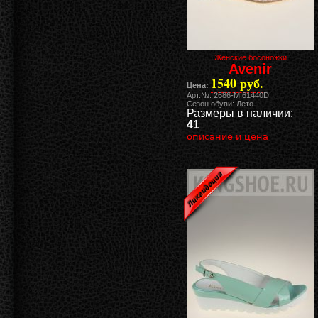
Женские босоножки
Avenir
1540 руб.
Цена:
Арт.№: 2686-MI61440D
Сезон обуви: Лето
Размеры в наличии:
41
описание и цена