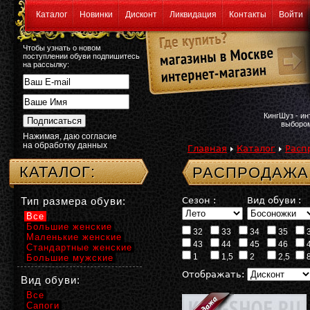
Каталог
Новинки
Дисконт
Ликвидация
Контакты
Войти
Чтобы узнать о новом
поступлении обуви подпишитесь
на рассылку:
КингШуз - и
выбором
Нажимая, даю согласие
на обработку данных
Главная
Каталог
Расп
КАТАЛОГ:
РАСПРОДАЖА
Тип размера обуви:
Сезон :
Вид обуви :
Все
Большие женские
32
33
34
35
Маленькие женские
43
44
45
46
Стандартные женские
1
1,5
2
2,5
Большие мужские
Отображать:
Вид обуви:
Все
Сапоги