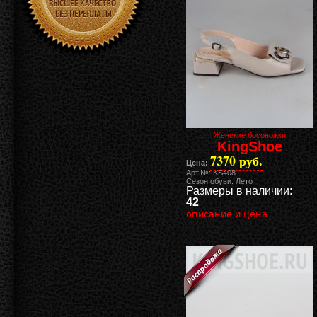
Женские босоножки
KingShoe
7370 руб.
Цена:
Арт.№: KS408
Сезон обуви: Лето
Размеры в наличии:
42
описание и цена