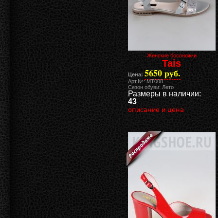
Женские босоножки
Tais
5650 руб.
Цена:
Арт.№: MT008
Сезон обуви: Лето
Размеры в наличии:
43
описание и цена