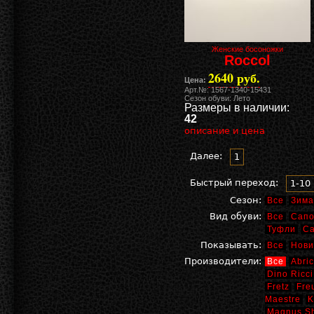
Женские босоножки
Roccol
2640 руб.
Цена:
Арт.№: 1567-1340-15431
Сезон обуви: Лето
Размеры в наличии:
42
описание и цена
Далее:
1
Быстрый переход:
1-10
Сезон:
Все
Зима
Вид обуви:
Все
Сапо
Туфли
С
Показывать:
Все
Нови
Производители:
Все
Abric
Dino Ricci
Fretz
Fre
Maestre
K
Magnus S