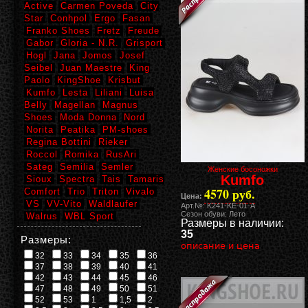
Active
Carmen Poveda
City
Star
Conhpol
Ergo
Fasan
Franko Shoes
Fretz
Freude
Gabor
Gloria - N.R.
Grisport
Hogl
Jana
Jomos
Josef
Seibel
Juan Maestre
King
Paolo
KingShoe
Krisbut
Kumfo
Lesta
Liliani
Luisa
Belly
Magellan
Magnus
Shoes
Moda Donna
Nord
Norita
Peatika
PM-shoes
Regina Bottini
Rieker
Roccol
Romika
RusAri
Sateg
Semilia
Semler
Женские босоножки
Kumfo
Sioux
Spectra
Tais
Tamaris
4570 руб.
Comfort
Trio
Triton
Vivalo
Цена:
VS
VV-Vito
Waldlaufer
Арт.№: K241-KE-01-A
Сезон обуви: Лето
Walrus
WBL Sport
Размеры в наличии:
35
Размеры:
описание и цена
32
33
34
35
36
37
38
39
40
41
42
43
44
45
46
47
48
49
50
51
52
53
1
1,5
2