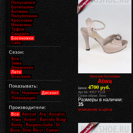
Полусапоги
Ботильоны
Ботинки
Полуботинки
Кроссовки
Мокасины
Туфли
Сандали
Босоножки
Сабо
Сезон:
Все
Зима
Демисезон
Лето
Всесезон
Женские босоножки
Atwa
4700 руб.
Показывать:
Цена:
Арт.№: 4317-TLL8
Все
Новинки
Дисконт
Сезон обуви: Лето
Ликвидация
Размеры в наличии:
35
Производители:
описание и цена
Все
Abricot
Ara
Ascalini
Atwa
Avenir
Barcelo Biagi
Bonty
Burgerschuhe
Di
Bora
Dino Ricci
Camel