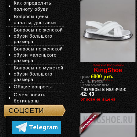
Как определить
полноту обуви
Вопросы цены,
оплаты, доставки
Вопросы по женской
обуви большого
размера
Вопросы по женской
обуви маленького
размера
Женские босоножки
Вопросы по мужской
KingShoe
обуви большого
6000 руб.
Цена:
размера
Арт.№: KS4037
Сезон обуви: Лето
Общие вопросы
Размеры в наличии:
42; 43
С чем носить
описание и цена
ботильоны
СОЦСЕТИ: