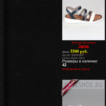
Женские босоножки
Jana
5500 руб.
Цена:
Арт.№: 28206-805
Сезон обуви: Лето
Размеры в наличии:
42
описание и цена