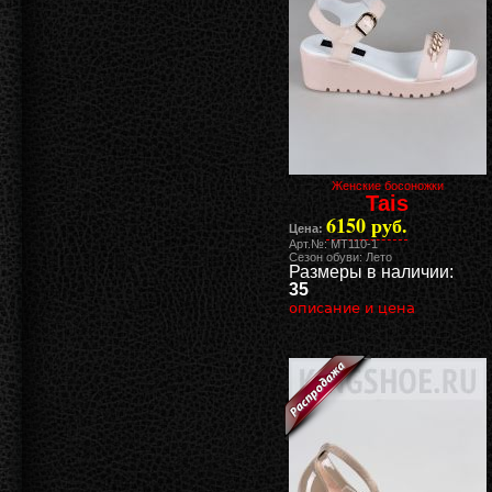
Женские босоножки
Tais
6150 руб.
Цена:
Арт.№: MT110-1
Сезон обуви: Лето
Размеры в наличии:
35
описание и цена