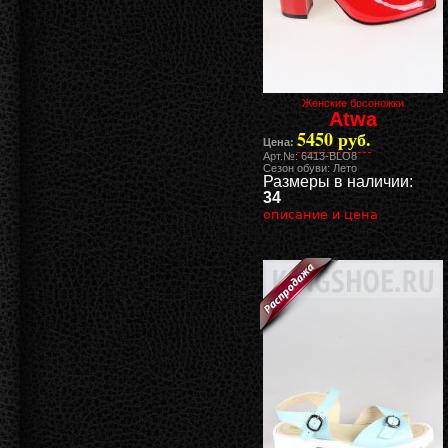
Женские босоножки
Atwa
5450 руб.
Цена:
Арт.№: 6413-BLO8
Сезон обуви: Лето
Размеры в наличии:
34
описание и цена