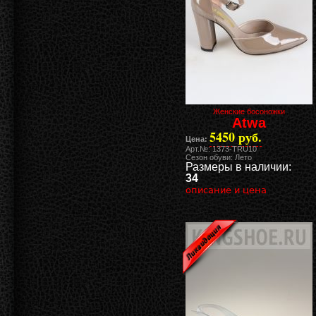
Женские босоножки
Atwa
5450 руб.
Цена:
Арт.№: 1373-TRU10
Сезон обуви: Лето
Размеры в наличии:
34
описание и цена