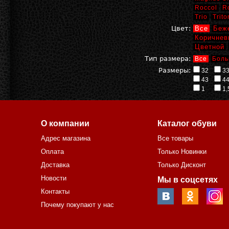
Roccol
R
Trio
Trito
Цвет:
Все
Беж
Коричнев
Цветной
Тип размера:
Все
Боль
Размеры:
32
3
43
4
1
1,
О компании
Каталог обуви
Адрес магазина
Все товары
Оплата
Только Новинки
Доставка
Только Дисконт
Новости
Мы в соцсетях
Контакты
Почему покупают у нас