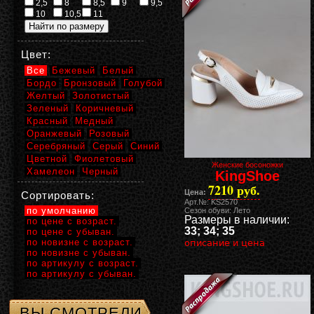
2,5
8
8,5
9
9,5
10
10,5
11
Цвет:
Все
Бежевый
Белый
Бордо
Бронзовый
Голубой
Желтый
Золотистый
Зеленый
Коричневый
Красный
Медный
Оранжевый
Розовый
Серебряный
Серый
Синий
Цветной
Фиолетовый
Женские босоножки
Хамелеон
Черный
KingShoe
7210 руб.
Цена:
Сортировать:
Арт.№: KS2570
по умолчанию
Сезон обуви: Лето
Размеры в наличии:
по цене с возраст.
33; 34; 35
по цене с убыван.
по новизне с возраст.
описание и цена
по новизне с убыван.
по артикулу с возраст.
по артикулу с убыван.
ВЫ СМОТРЕЛИ