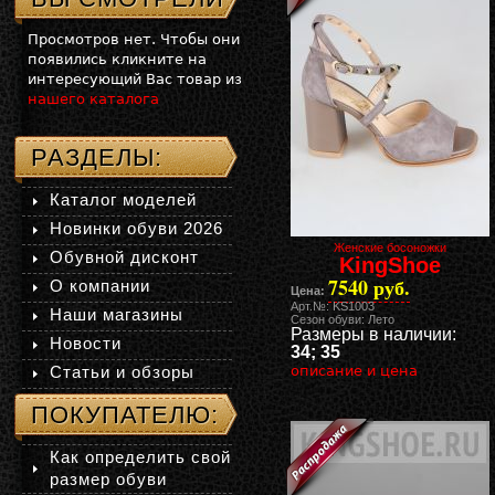
Просмотров нет. Чтобы они
появились кликните на
интересующий Вас товар из
нашего каталога
РАЗДЕЛЫ:
Каталог моделей
Новинки обуви 2026
Женские босоножки
Обувной дисконт
KingShoe
7540 руб.
О компании
Цена:
Арт.№: KS1003
Наши магазины
Сезон обуви: Лето
Размеры в наличии:
Новости
34; 35
Статьи и обзоры
описание и цена
ПОКУПАТЕЛЮ:
Как определить свой
размер обуви