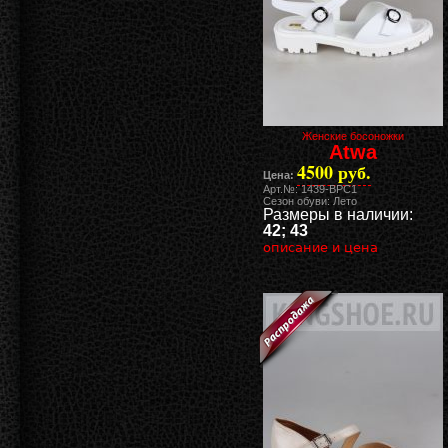
Женские босоножки
Atwa
4500 руб.
Цена:
Арт.№: 1439-BPC1
Сезон обуви: Лето
Размеры в наличии:
42; 43
описание и цена