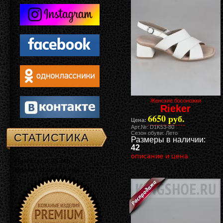
Женские босоножки
Rieker
6650 руб.
Цена:
Арт.№: D1K53-80
Сезон обуви: Лето
СТАТИСТИКА
Размеры в наличии:
42
описание и цена
Память: 4.25 Mb
Время: 0.06405 сек.