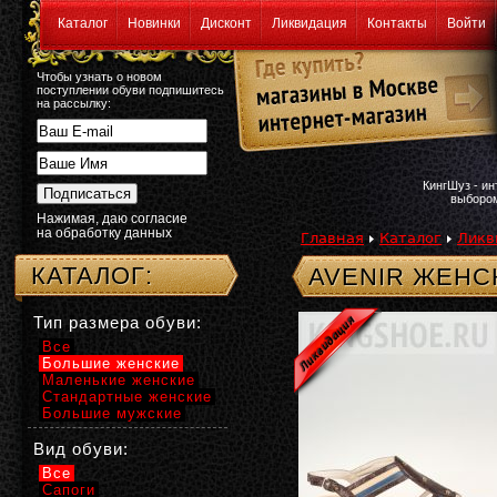
Каталог
Новинки
Дисконт
Ликвидация
Контакты
Войти
Чтобы узнать о новом
поступлении обуви подпишитесь
на рассылку:
КингШуз - и
выбором
Нажимая, даю согласие
на обработку данных
Главная
Каталог
Ликв
КАТАЛОГ:
AVENIR ЖЕНС
Тип размера обуви:
Все
Большие женские
Маленькие женские
Стандартные женские
Большие мужские
Вид обуви:
Все
Сапоги