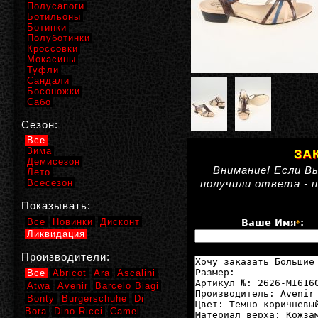
Полусапоги
Ботильоны
Ботинки
Полуботинки
Кроссовки
Мокасины
Туфли
Сандали
Босоножки
Сабо
Сезон:
Все
Зима
ЗА
Демисезон
Внимание! Если Вы
Лето
Всесезон
получили ответа - 
Показывать:
Все
Новинки
Дисконт
Ваше Имя
:
*
Ликвидация
Производители:
Все
Abricot
Ara
Ascalini
Atwa
Avenir
Barcelo Biagi
Bonty
Burgerschuhe
Di
Bora
Dino Ricci
Camel