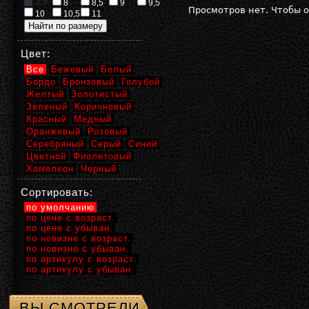
2,5
8
8,5
9
9,5
Просмотров нет. Чтобы 
10
10,5
11
Цвет:
Все
Бежевый
Белый
Бордо
Бронзовый
Голубой
Желтый
Золотистый
Зеленый
Коричневый
Красный
Медный
Оранжевый
Розовый
Серебряный
Серый
Синий
Цветной
Фиолетовый
Хамелеон
Черный
Сортировать:
по умолчанию
по цене с возраст.
по цене с убыван.
по новизне с возраст.
по новизне с убыван.
по артикулу с возраст.
по артикулу с убыван.
ВЫ СМОТРЕЛИ