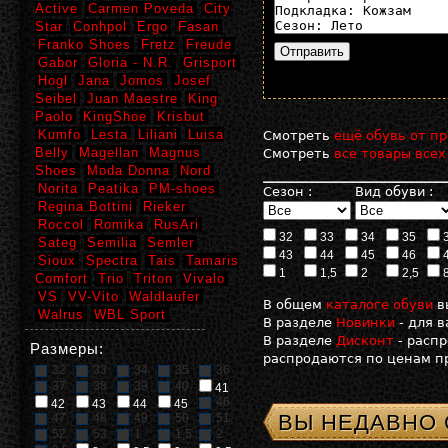
Active
Carmen Poveda
City
Star
Conhpol
Ergo
Fasan
Franko Shoes
Fretz
Freude
Gabor
Gloria - N.R.
Grisport
Hogl
Jana
Jomos
Josef
Seibel
Juan Maestre
King
Paolo
KingShoe
Krisbut
Kumfo
Lesta
Liliani
Luisa
Смотреть
ещё обувь от пр
Belly
Magellan
Magnus
Смотреть
все товары всех
Shoes
Moda Donna
Nord
Norita
Peatika
PM-shoes
Сезон :
Вид обуви :
Regina Bottini
Rieker
Roccol
Romika
RusAri
32
33
34
35
Sateg
Semilia
Semler
43
44
45
46
Sioux
Spectra
Tais
Tamaris
1
1,5
2
2,5
Comfort
Trio
Triton
Vivalo
VS
VV-Vito
Waldlaufer
В общем
каталоге обуви
в
Walrus
WBL Sport
В разделе
Новинки
- для 
В разделе
Дисконт
- расп
Размеры:
распродаются по ценам пр
32
33
34
35
36
37
38
39
40
41
46
42
43
44
45
ВЫ НЕДАВНО
47
48
49
50
51
52
53
1
1,5
2