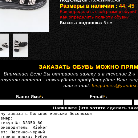
Подкладка :
Кожзам/Кожа
Размеры в наличии :
44; 45
Как определить свой размер обуви?
Как определить полноту обуви?
Высота подошвы:
5 см
ЗАКАЗАТЬ ОБУВЬ МОЖНО ПРЯМ
Внимание! Если Вы отправили заявку и в течение 2-х 
получили ответа - пожалуйста продублируйте Ваш зап
наш e-mail:
kingshoes@yandex.
Ваше Имя
:
E-mail
:
*
*
Напишите (что хотите сделать зака