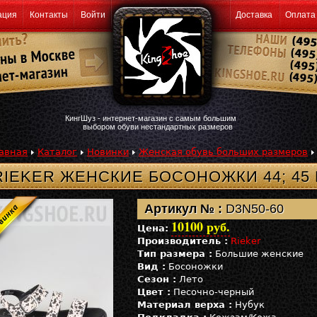
ация
Контакты
Войти
Доставка
Оплата
КингШуз - интернет-магазин с самым большим
выбором обуви нестандартных размеров
авная
Каталог
Новинки
Женская обувь больших размеров
RIEKER ЖЕНСКИЕ БОСОНОЖКИ 44; 45
Артикул № :
D3N50-60
10100 руб.
Цена:
Производитель :
Rieker
Тип размера :
Большие женские
Вид :
Босоножки
Сезон :
Лето
Цвет :
Песочно-черный
Материал верха :
Нубук