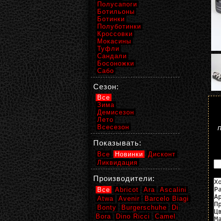
Полусапоги
Ботильоны
Ботинки
Полуботинки
Кроссовки
Мокасины
Туфли
Сандали
Босоножки
Сабо
Сезон:
Все
Зима
Демисезон
Лето
Всесезон
Показывать:
Все
Новинки
Дисконт
Ликвидация
Производители:
Все
Abricot
Ara
Ascalini
Atwa
Avenir
Barcelo Biagi
Bonty
Burgerschuhe
Di
Bora
Dino Ricci
Camel