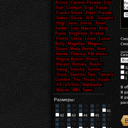
Active
Carmen Poveda
City
Star
Conhpol
Ergo
Fasan
Franko Shoes
Fretz
Freude
Gabor
Gloria - N.R.
Grisport
Hogl
Jana
Jomos
Josef
Seibel
Juan Maestre
King
Paolo
KingShoe
Krisbut
Kumfo
Lesta
Liliani
Luisa
См
Belly
Magellan
Magnus
См
Shoes
Moda Donna
Nord
Norita
Peatika
PM-shoes
Сез
Regina Bottini
Rieker
Roccol
Romika
RusAri
3
Sateg
Semilia
Semler
4
Sioux
Spectra
Tais
Tamaris
1
Comfort
Trio
Triton
Vivalo
VS
VV-Vito
Waldlaufer
В 
Walrus
WBL Sport
В р
В р
Размеры:
рас
32
33
34
35
36
37
38
39
40
41
46
42
43
44
45
47
48
49
50
51
52
53
1
1,5
2