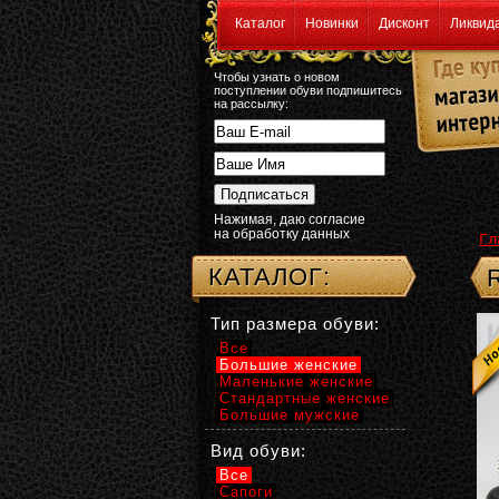
Каталог
Новинки
Дисконт
Ликвид
Чтобы узнать о новом
поступлении обуви подпишитесь
на рассылку:
Нажимая, даю согласие
на обработку данных
Гл
КАТАЛОГ:
Тип размера обуви:
Все
Большие женские
Маленькие женские
Стандартные женские
Большие мужские
Вид обуви:
Все
Сапоги