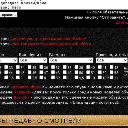
- поля обязательн
*
Нажимая кнопку "Отправить", 
данн
отреть
ещё обувь от производителя "Rieker"
отреть
все товары всех производителей обуви
он :
Вид обуви :
Размер :
Производитель 
2
33
34
35
36
37
38
39
40
41
42
На
чт
3
44
45
46
47
48
49
50
51
52
53
об
1,5
2
2,5
8
8,5
9
9,5
10
10,5
11
общем
каталоге обуви
вы найдете всю обувь с новинками и диск
азделе
Новинки
- для вас поиск только среди новых моделей об
азделе
Дисконт
- распродажа - это уценённые модели обуви, о
продаются по ценам производителя (ликвидация остатков).
ВЫ НЕДАВНО СМОТРЕЛИ