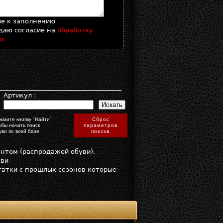
ые к заполнению
даю согласие на
обработку
ых
:
Артикул :
жмите кнопку "Найти"
Сброс
обы начать поиск
параметров
уви по всей базе
поиска
онтом (распродажей обуви).
уви
статки с прошлых сезонов которые