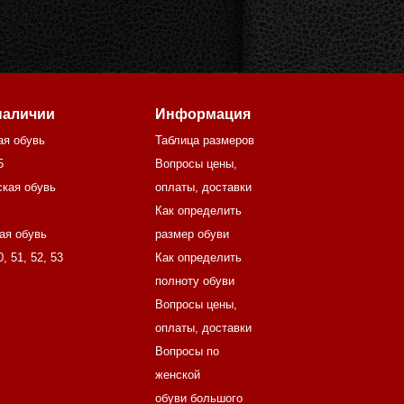
наличии
Информация
ая обувь
Таблица размеров
5
Вопросы цены,
кая обувь
оплаты, доставки
Как определить
ая обувь
размер обуви
0
,
51
,
52
,
53
Как определить
полноту обуви
Вопросы цены,
оплаты, доставки
Вопросы по
женской
обуви большого