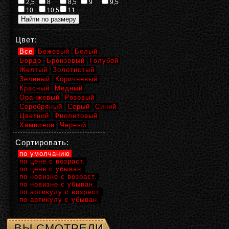
2,5
8
8,5
9
9,5
10
10,5
11
Цвет:
Все
Бежевый
Белый
Бордо
Бронзовый
Голубой
Желтый
Золотистый
Зеленый
Коричневый
Красный
Медный
Оранжевый
Розовый
Серебряный
Серый
Синий
Цветной
Фиолетовый
Хамелеон
Черный
Сортировать:
по умолчанию
по цене с возраст.
по цене с убыван.
по новизне с возраст.
по новизне с убыван.
по артикулу с возраст.
по артикулу с убыван.
ВЫ СМОТРЕЛИ