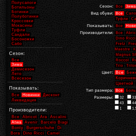
Полусапоги
Сезон:
Все
Зима
Ботильоны
Ботинки
Вид обуви:
Все
Сапо
Полуботинки
Туфли
С
Кроссовки
Мокасины
Показывать:
Все
Нови
Туфли
Производители:
Все
Abric
Сандали
Dino Ricci
Босоножки
Сабо
Fretz
Fre
Maestre
K
Сезон:
Magnus S
Все
Roccol
R
Зима
Trio
Trito
Демисезон
Цвет:
Все
Беж
Лето
Коричнев
Всесезон
Цветной
Показывать:
Тип размера:
Все
Боль
Все
Новинки
Дисконт
Размеры:
32
3
Ликвидация
43
4
1
1,
Производители:
Все
Abricot
Ara
Ascalini
Atwa
Avenir
Barcelo Biagi
Bonty
Burgerschuhe
Di
Bora
Dino Ricci
Camel