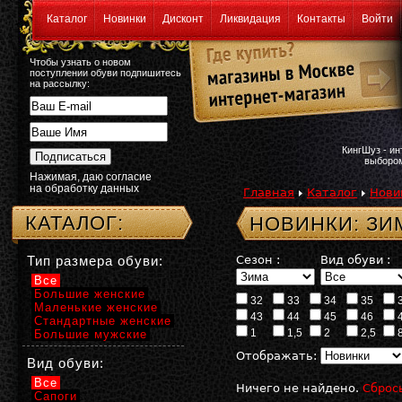
Каталог
Новинки
Дисконт
Ликвидация
Контакты
Войти
Чтобы узнать о новом
поступлении обуви подпишитесь
на рассылку:
КингШуз - и
выбором
Нажимая, даю согласие
на обработку данных
Главная
Каталог
Нови
КАТАЛОГ:
НОВИНКИ: ЗИ
Тип размера обуви:
Сезон :
Вид обуви :
Все
Большие женские
32
33
34
35
Маленькие женские
43
44
45
46
Стандартные женские
1
1,5
2
2,5
Большие мужские
Отображать:
Вид обуви:
Все
Ничего не найдено.
Сброс
Сапоги