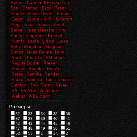
Active
Carmen Poveda
City
Star
Conhpol
Ergo
Fasan
Franko Shoes
Fretz
Freude
Gabor
Gloria - N.R.
Grisport
Hogl
Jana
Jomos
Josef
Seibel
Juan Maestre
King
Paolo
KingShoe
Krisbut
Kumfo
Lesta
Liliani
Luisa
Belly
Magellan
Magnus
Shoes
Moda Donna
Nord
Norita
Peatika
PM-shoes
Regina Bottini
Rieker
Roccol
Romika
RusAri
Sateg
Semilia
Semler
Sioux
Spectra
Tais
Tamaris
Comfort
Trio
Triton
Vivalo
VS
VV-Vito
Waldlaufer
Walrus
WBL Sport
Размеры:
32
33
34
35
36
37
38
39
40
41
42
43
44
45
46
47
48
49
50
51
52
53
1
1,5
2