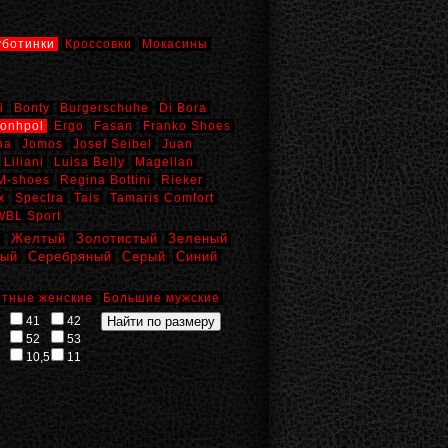
уботинки
Кроссовки
Мокасины
i
Bonty
Burgerschuhe
Di Bora
onhpol
Ergo
Fasan
Franko Shoes
na
Jomos
Josef Seibel
Juan
Liliani
Luisa Belly
Magellan
M-shoes
Regina Bottini
Rieker
x
Spectra
Tais
Tamaris Comfort
WBL Sport
й
Желтый
Золотистый
Зеленый
вый
Серебряный
Серый
Синий
тные женские
Большие мужские
41
42
52
53
10,5
11