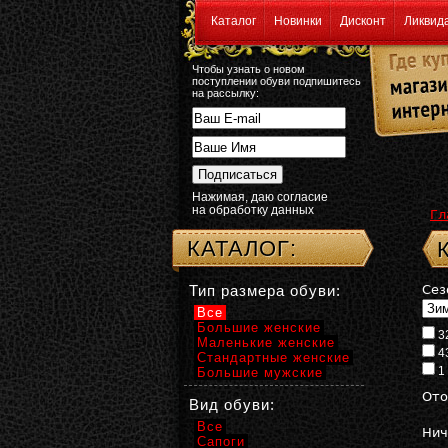
Каталог
Новинки
Дисконт
Ликвид
Чтобы узнать о новом
поступлении обуви подпишитесь
на рассылку:
Нажимая, даю согласие
на обработку данных
Гл
КАТАЛОГ:
Тип размера обуви:
Сез
Все
Большие женские
3
Маленькие женские
4
Стандартные женские
1
Большие мужские
Ото
Вид обуви:
Все
Нич
Сапоги