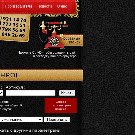
Производители
Новости
О нас
Нажмите Ctrl+D,чтобы сохранить сайт
в закладку вашего браузера
NHPOL
:
Артикул :
йдено
Сброс
делей обуви: 0
параметров
р обуви: 0
поиска
кать с другими параметрами.