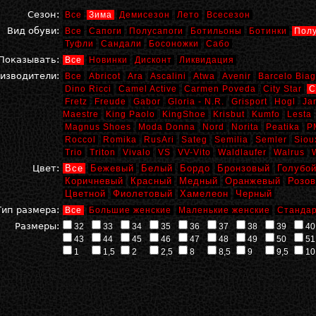
Сезон:
Все
Зима
Демисезон
Лето
Всесезон
Вид обуви:
Все
Сапоги
Полусапоги
Ботильоны
Ботинки
Пол
Туфли
Сандали
Босоножки
Сабо
Показывать:
Все
Новинки
Дисконт
Ликвидация
изводители:
Все
Abricot
Ara
Ascalini
Atwa
Avenir
Barcelo Biag
Dino Ricci
Camel Active
Carmen Poveda
City Star
C
Fretz
Freude
Gabor
Gloria - N.R.
Grisport
Hogl
Ja
Maestre
King Paolo
KingShoe
Krisbut
Kumfo
Lesta
Magnus Shoes
Moda Donna
Nord
Norita
Peatika
P
Roccol
Romika
RusAri
Sateg
Semilia
Semler
Siou
Trio
Triton
Vivalo
VS
VV-Vito
Waldlaufer
Walrus
Цвет:
Все
Бежевый
Белый
Бордо
Бронзовый
Голубо
Коричневый
Красный
Медный
Оранжевый
Розо
Цветной
Фиолетовый
Хамелеон
Черный
Тип размера:
Все
Большие женские
Маленькие женские
Стандар
Размеры:
32
33
34
35
36
37
38
39
40
43
44
45
46
47
48
49
50
51
1
1,5
2
2,5
8
8,5
9
9,5
10