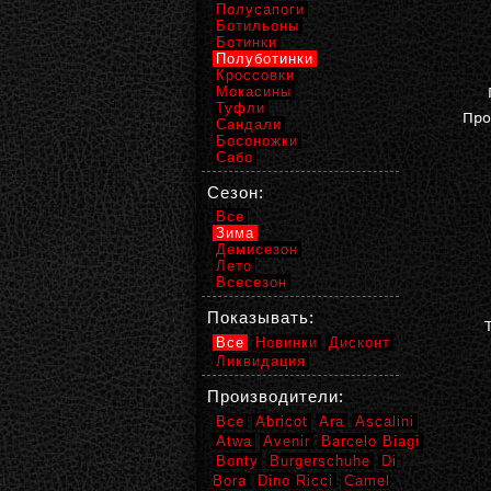
Полусапоги
Ботильоны
Ботинки
Полуботинки
Кроссовки
Мокасины
Туфли
Про
Сандали
Босоножки
Сабо
Сезон:
Все
Зима
Демисезон
Лето
Всесезон
Показывать:
Все
Новинки
Дисконт
Ликвидация
Производители:
Все
Abricot
Ara
Ascalini
Atwa
Avenir
Barcelo Biagi
Bonty
Burgerschuhe
Di
Bora
Dino Ricci
Camel