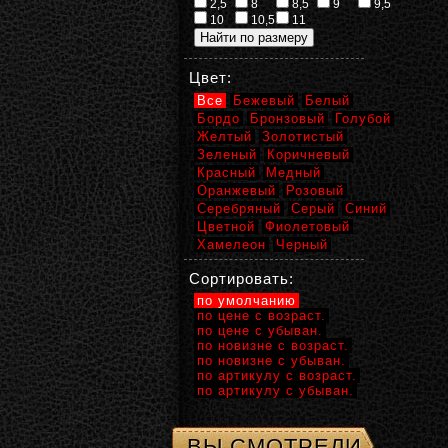
2,5
8
8,5
9
9,5
10
10,5
11
Цвет:
Все
Бежевый
Белый
Бордо
Бронзовый
Голубой
Желтый
Золотистый
Зеленый
Коричневый
Красный
Медный
Оранжевый
Розовый
Серебряный
Серый
Синий
Цветной
Фиолетовый
Хамелеон
Черный
Сортировать:
по умолчанию
по цене с возраст.
по цене с убыван.
по новизне с возраст.
по новизне с убыван.
по артикулу с возраст.
по артикулу с убыван.
ВЫ СМОТРЕЛИ