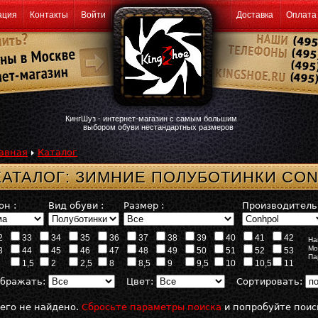
ация
Контакты
Войти
Доставка
Оплата
КингШуз - интернет-магазин с самым большим
выбором обуви нестандартных размеров
авная
Каталог
КАТАЛОГ: ЗИМНИЕ ПОЛУБОТИНКИ CO
он :
Вид обуви :
Размер :
Производитель 
2
33
34
35
36
37
38
39
40
41
42
На
Мо
3
44
45
46
47
48
49
50
51
52
53
Па
1,5
2
2,5
8
8,5
9
9,5
10
10,5
11
бражать:
Цвет:
Сортировать:
его не найдено.
Сбросьте параметры поиска
и попробуйте поис