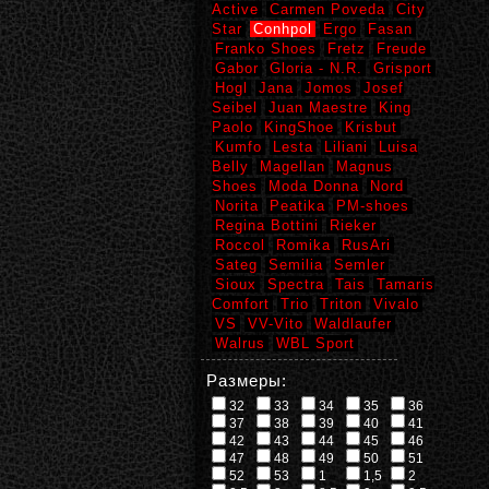
Active
Carmen Poveda
City
Star
Conhpol
Ergo
Fasan
Franko Shoes
Fretz
Freude
Gabor
Gloria - N.R.
Grisport
Hogl
Jana
Jomos
Josef
Seibel
Juan Maestre
King
Paolo
KingShoe
Krisbut
Kumfo
Lesta
Liliani
Luisa
Belly
Magellan
Magnus
Shoes
Moda Donna
Nord
Norita
Peatika
PM-shoes
Regina Bottini
Rieker
Roccol
Romika
RusAri
Sateg
Semilia
Semler
Sioux
Spectra
Tais
Tamaris
Comfort
Trio
Triton
Vivalo
VS
VV-Vito
Waldlaufer
Walrus
WBL Sport
Размеры:
32
33
34
35
36
37
38
39
40
41
42
43
44
45
46
47
48
49
50
51
52
53
1
1,5
2