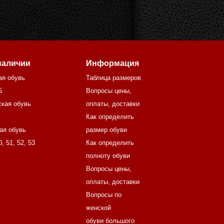
наличии
Информация
ая обувь
Таблица размеров
5
Вопросы цены,
кая обувь
оплаты, доставки
Как определить
ая обувь
размер обуви
0
,
51
,
52
,
53
Как определить
полноту обуви
Вопросы цены,
оплаты, доставки
Вопросы по
женской
обуви большого