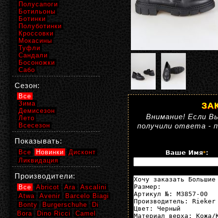
Полусапоги
Ботильоны
Ботинки
Полуботинки
Кроссовки
Мокасины
Туфли
Сандали
Босоножки
Сабо
Сезон:
Все
Зима
ЗА
Демисезон
Внимание! Если Вы
Лето
Всесезон
получили ответа - 
Показывать:
Все
Новинки
Дисконт
Ваше Имя
:
*
Ликвидация
Производители:
Все
Abricot
Ara
Ascalini
Atwa
Avenir
Barcelo Biagi
Bonty
Burgerschuhe
Di
Bora
Dino Ricci
Camel