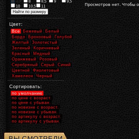
2,5
8
8,5
9
9,5
Просмотров нет. Чтобы 
10
10,5
11
Цвет:
Все
Бежевый
Белый
Бордо
Бронзовый
Голубой
Желтый
Золотистый
Зеленый
Коричневый
Красный
Медный
Оранжевый
Розовый
Серебряный
Серый
Синий
Цветной
Фиолетовый
Хамелеон
Черный
Сортировать:
по умолчанию
по цене с возраст.
по цене с убыван.
по новизне с возраст.
по новизне с убыван.
по артикулу с возраст.
по артикулу с убыван.
ВЫ СМОТРЕЛИ