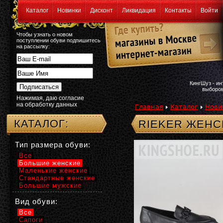
Каталог
Новинки
Дисконт
Ликвидация
Контакты
Войти
Чтобы узнать о новом
поступлении обуви подпишитесь
на рассылку:
КингШуз - и
выбором
Нажимая, даю согласие
на обработку данных
Главная
Каталог
Нови
КАТАЛОГ:
RIEKER ЖЕНС
Тип размера обуви:
Все
Большие женские
Маленькие женские
Стандартные женские
Большие мужские
Вид обуви:
Все
Сапоги