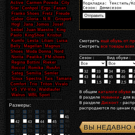
Active
Carmen Poveda
City
Star
Conhpol
Ergo
Fasan
Franko Shoes
Fretz
Freude
Gabor
Gloria - N.R.
Grisport
Hogl
Jana
Jomos
Josef
Seibel
Juan Maestre
King
Paolo
KingShoe
Krisbut
Kumfo
Lesta
Liliani
Luisa
Смотреть
ещё обувь от пр
Belly
Magellan
Magnus
Смотреть
все товары всех
Shoes
Moda Donna
Nord
Norita
Peatika
PM-shoes
Сезон :
Вид обуви :
Regina Bottini
Rieker
Roccol
Romika
RusAri
32
33
34
35
Sateg
Semilia
Semler
43
44
45
46
Sioux
Spectra
Tais
Tamaris
1
1,5
2
2,5
Comfort
Trio
Triton
Vivalo
VS
VV-Vito
Waldlaufer
В общем
каталоге обуви
в
Walrus
WBL Sport
В разделе
Новинки
- для 
В разделе
Дисконт
- расп
Размеры:
распродаются по ценам пр
32
33
34
35
36
37
38
39
40
41
46
42
43
44
45
ВЫ НЕДАВНО
47
48
49
50
51
52
53
1
1,5
2