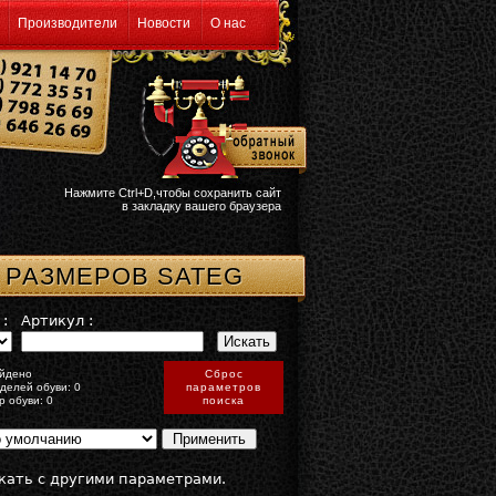
Производители
Новости
О нас
Нажмите Ctrl+D,чтобы сохранить сайт
в закладку вашего браузера
 РАЗМЕРОВ SATEG
:
Артикул :
йдено
Сброс
делей обуви: 0
параметров
р обуви: 0
поиска
кать с другими параметрами.