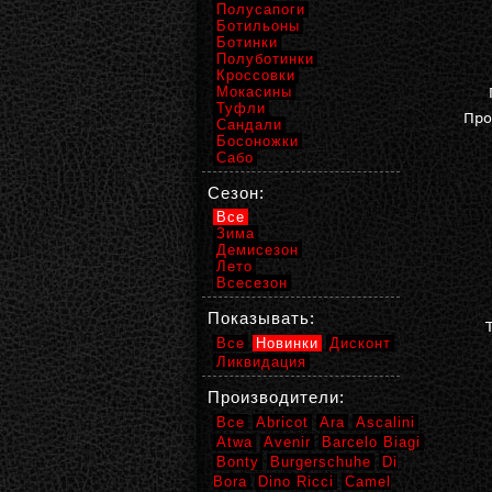
Полусапоги
Ботильоны
Ботинки
Полуботинки
Кроссовки
Мокасины
Туфли
Про
Сандали
Босоножки
Сабо
Сезон:
Все
Зима
Демисезон
Лето
Всесезон
Показывать:
Все
Новинки
Дисконт
Ликвидация
Производители:
Все
Abricot
Ara
Ascalini
Atwa
Avenir
Barcelo Biagi
Bonty
Burgerschuhe
Di
Bora
Dino Ricci
Camel