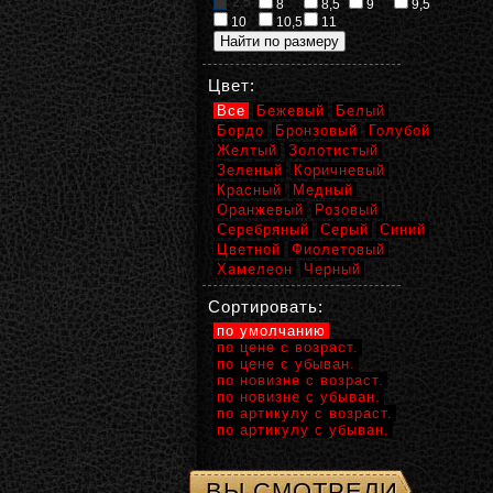
2,5
8
8,5
9
9,5
10
10,5
11
Цвет:
Все
Бежевый
Белый
Бордо
Бронзовый
Голубой
Желтый
Золотистый
Зеленый
Коричневый
Красный
Медный
Оранжевый
Розовый
Серебряный
Серый
Синий
Цветной
Фиолетовый
Хамелеон
Черный
Сортировать:
по умолчанию
по цене с возраст.
по цене с убыван.
по новизне с возраст.
по новизне с убыван.
по артикулу с возраст.
по артикулу с убыван.
ВЫ СМОТРЕЛИ