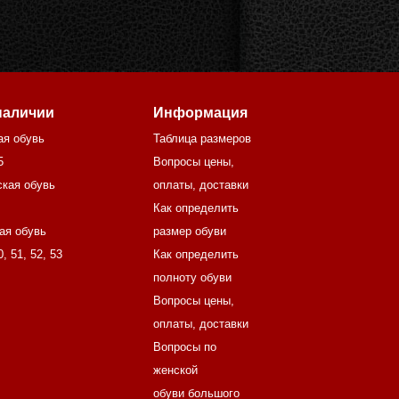
наличии
Информация
ая обувь
Таблица размеров
5
Вопросы цены,
кая обувь
оплаты, доставки
Как определить
ая обувь
размер обуви
0
,
51
,
52
,
53
Как определить
полноту обуви
Вопросы цены,
оплаты, доставки
Вопросы по
женской
обуви большого