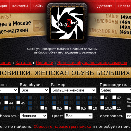
ация
Контакты
Войти
Доставка
Оплата
КингШуз - интернет-магазин с самым большим
выбором обуви нестандартных размеров
авная
Каталог
Новинки
Женская обувь больших размеров
НОВИНКИ: ЖЕНСКАЯ ОБУВЬ БОЛЬШИХ
он :
Вид обуви :
Размер :
Производитель 
2
33
34
35
36
37
38
39
40
41
42
На
46
47
48
49
50
51
52
53
Мо
3
44
45
Па
1,5
2
2,5
8
8,5
9
9,5
10
10,5
11
бражать:
Цвет:
Сортировать:
его не найдено.
Сбросьте параметры поиска
и попробуйте поис