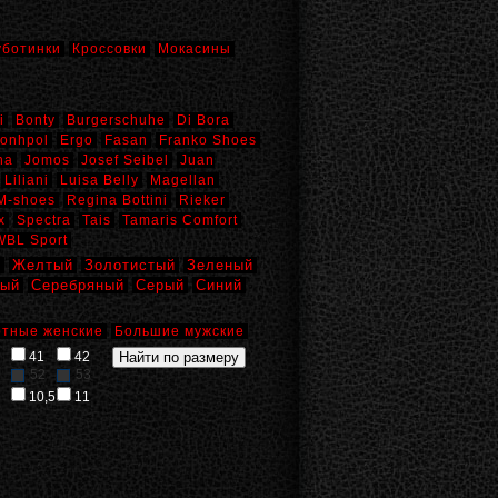
уботинки
Кроссовки
Мокасины
i
Bonty
Burgerschuhe
Di Bora
onhpol
Ergo
Fasan
Franko Shoes
na
Jomos
Josef Seibel
Juan
Liliani
Luisa Belly
Magellan
M-shoes
Regina Bottini
Rieker
x
Spectra
Tais
Tamaris Comfort
WBL Sport
й
Желтый
Золотистый
Зеленый
вый
Серебряный
Серый
Синий
тные женские
Большие мужские
41
42
52
53
10,5
11