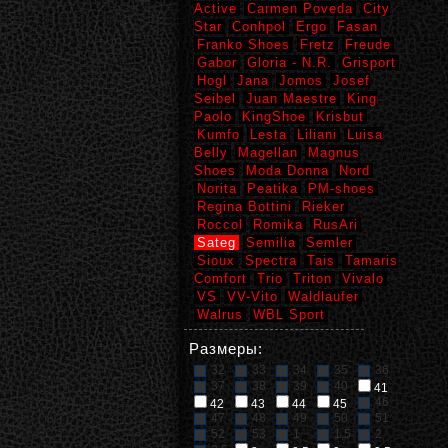
Active
Carmen Poveda
City
Star
Conhpol
Ergo
Fasan
Franko Shoes
Fretz
Freude
Gabor
Gloria - N.R.
Grisport
Hogl
Jana
Jomos
Josef
Seibel
Juan Maestre
King
Paolo
KingShoe
Krisbut
Kumfo
Lesta
Liliani
Luisa
Belly
Magellan
Magnus
Shoes
Moda Donna
Nord
Norita
Peatika
PM-shoes
Regina Bottini
Rieker
Roccol
Romika
RusAri
Sateg
Semilia
Semler
Sioux
Spectra
Tais
Tamaris
Comfort
Trio
Triton
Vivalo
VS
VV-Vito
Waldlaufer
Walrus
WBL Sport
Размеры:
32
33
34
35
36
37
38
39
40
41
46
42
43
44
45
47
48
49
50
51
52
53
1
1,5
2