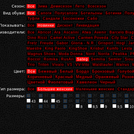
Сезон:
Все
Зима
Демисезон
Лето
Всесезон
Вид обуви:
Все
Сапоги
Полусапоги
Ботильоны
Ботинки
Пол
Туфли
Сандали
Босоножки
Сабо
Показывать:
Все
Новинки
Дисконт
Ликвидация
изводители:
Все
Abricot
Ara
Ascalini
Atwa
Avenir
Barcelo Biag
Dino Ricci
Camel Active
Carmen Poveda
City Star
C
Fretz
Freude
Gabor
Gloria - N.R.
Grisport
Hogl
Ja
Maestre
King Paolo
KingShoe
Krisbut
Kumfo
Lesta
Magnus Shoes
Moda Donna
Nord
Norita
Peatika
P
Roccol
Romika
RusAri
Sateg
Semilia
Semler
Siou
Trio
Triton
Vivalo
VS
VV-Vito
Waldlaufer
Walrus
Цвет:
Все
Бежевый
Белый
Бордо
Бронзовый
Голубо
Коричневый
Красный
Медный
Оранжевый
Розо
Цветной
Фиолетовый
Хамелеон
Черный
Тип размера:
Все
Большие женские
Маленькие женские
Стандар
32
33
34
35
36
37
38
39
40
Размеры:
46
47
48
49
50
51
43
44
45
1
1,5
2
2,5
8
8,5
9
9,5
10