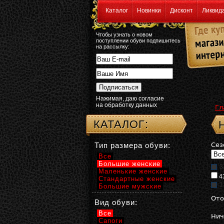
Каталог
Новинки
Дисконт
Ликвид
Чтобы узнать о новом
поступлении обуви подпишитесь
на рассылку:
Нажимая, даю согласие
на обработку данных
Гл
КАТАЛОГ:
Тип размера обуви:
Сез
Все
Большие женские
3
Маленькие женские
4
Стандартные женские
1
Большие мужские
Ото
Вид обуви:
Все
Нич
Сапоги