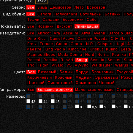
1-10
Сезон:
Все
Зима
Демисезон
Лето
Всесезон
Вид обуви:
Все
Сапоги
Полусапоги
Ботильоны
Ботинки
Пол
Туфли
Сандали
Босоножки
Сабо
Показывать:
Все
Новинки
Дисконт
Ликвидация
изводители:
Все
Abricot
Ara
Ascalini
Atwa
Avenir
Barcelo Biag
Dino Ricci
Camel Active
Carmen Poveda
City Star
C
Fretz
Freude
Gabor
Gloria - N.R.
Grisport
Hogl
Ja
Maestre
King Paolo
KingShoe
Krisbut
Kumfo
Lesta
Magnus Shoes
Moda Donna
Nord
Norita
Peatika
P
Roccol
Romika
RusAri
Sateg
Semilia
Semler
Siou
Trio
Triton
Vivalo
VS
VV-Vito
Waldlaufer
Walrus
Цвет:
Все
Бежевый
Белый
Бордо
Бронзовый
Голубо
Коричневый
Красный
Медный
Оранжевый
Розо
Цветной
Фиолетовый
Хамелеон
Черный
Тип размера:
Все
Большие женские
Маленькие женские
Стандар
32
33
34
35
36
37
38
39
40
Размеры:
46
47
48
49
50
51
43
44
45
1
1,5
2
2,5
8
8,5
9
9,5
10