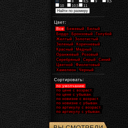
2,5
8
8,5
9
9,5
10
10,5
11
Цвет:
Все
Бежевый
Белый
Бордо
Бронзовый
Голубой
Желтый
Золотистый
Зеленый
Коричневый
Красный
Медный
Оранжевый
Розовый
Серебряный
Серый
Синий
Цветной
Фиолетовый
Хамелеон
Черный
Сортировать:
по умолчанию
по цене с возраст.
по цене с убыван.
по новизне с возраст.
по новизне с убыван.
по артикулу с возраст.
по артикулу с убыван.
ВЫ СМОТРЕЛИ