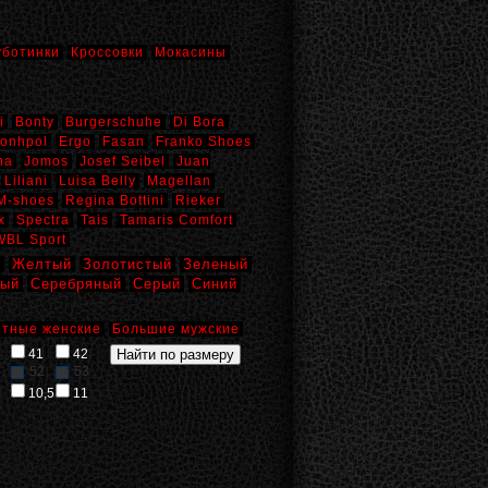
уботинки
Кроссовки
Мокасины
i
Bonty
Burgerschuhe
Di Bora
onhpol
Ergo
Fasan
Franko Shoes
na
Jomos
Josef Seibel
Juan
Liliani
Luisa Belly
Magellan
M-shoes
Regina Bottini
Rieker
x
Spectra
Tais
Tamaris Comfort
WBL Sport
й
Желтый
Золотистый
Зеленый
вый
Серебряный
Серый
Синий
тные женские
Большие мужские
41
42
52
53
10,5
11