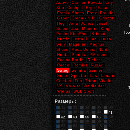
Active
Carmen Poveda
City
Star
Conhpol
Ergo
Fasan
Franko Shoes
Fretz
Freude
Gabor
Gloria - N.R.
Grisport
Hogl
Jana
Jomos
Josef
Seibel
Juan Maestre
King
Про
Paolo
KingShoe
Krisbut
Kumfo
Lesta
Liliani
Luisa
Belly
Magellan
Magnus
Shoes
Moda Donna
Nord
Norita
Peatika
PM-shoes
Regina Bottini
Rieker
Roccol
Romika
RusAri
Sateg
Semilia
Semler
Sioux
Spectra
Tais
Tamaris
Comfort
Trio
Triton
Vivalo
VS
VV-Vito
Waldlaufer
Walrus
WBL Sport
Размеры:
32
33
34
35
36
37
38
39
40
41
46
42
43
44
45
47
48
49
50
51
52
53
1
1,5
2