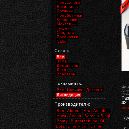
Полусапоги
Ботильоны
Ботинки
Полуботинки
Кроссовки
Мокасины
Туфли
Сандали
Босоножки
Сабо
Сезон:
Все
Зима
Демисезон
Лето
Всесезон
Показывать:
Цена
Все
Новинки
Дисконт
Арт.
Сезо
Ликвидация
Раз
42
Производители:
опи
Все
Abricot
Ara
Ascalini
Atwa
Avenir
Barcelo Biagi
Да
Bonty
Burgerschuhe
Di
Bora
Dino Ricci
Camel
Бы