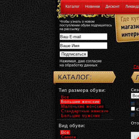
Каталог
Новинки
Дисконт
Ликвид
Чтобы узнать о новом
поступлении обуви подпишитесь
на рассылку:
Нажимая, даю согласие
на обработку данных
Гл
КАТАЛОГ:
Тип размера обуви:
Сез
Все
Большие женские
3
Маленькие женские
4
Стандартные женские
1
Большие мужские
Ото
Вид обуви:
Все
Сапоги