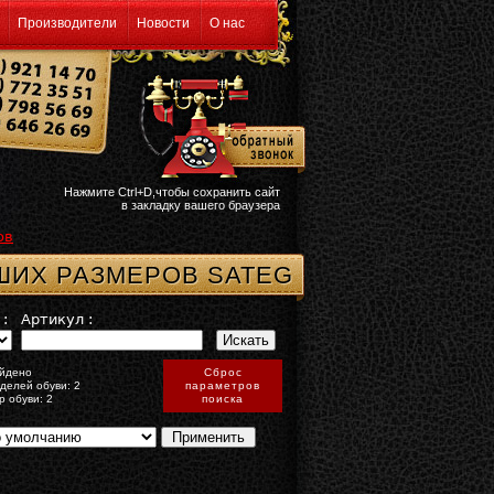
Производители
Новости
О нас
Нажмите Ctrl+D,чтобы сохранить сайт
в закладку вашего браузера
ов
ШИХ РАЗМЕРОВ SATEG
:
Артикул :
йдено
Сброс
делей обуви: 2
параметров
р обуви: 2
поиска