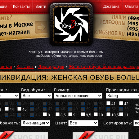
ация
Контакты
Войти
Доставка
Оплата
КингШуз - интернет-магазин с самым большим
выбором обуви нестандартных размеров
авная
Каталог
Ликвидация
Женская обувь больших размер
ЛИКВИДАЦИЯ: ЖЕНСКАЯ ОБУВЬ БОЛЬ
он :
Вид обуви :
Размер :
Производитель 
2
33
34
35
36
37
38
39
40
41
42
На
46
47
48
49
50
51
52
53
Мо
3
44
45
Па
1,5
2
2,5
8
8,5
9
9,5
10
10,5
11
бражать:
Цвет:
Сортировать: