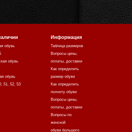
наличии
Информация
ая обувь
Таблица размеров
5
Вопросы цены,
кая обувь
оплаты, доставки
Как определить
ая обувь
размер обуви
0
,
51
,
52
,
53
Как определить
полноту обуви
Вопросы цены,
оплаты, доставки
Вопросы по
женской
обуви большого