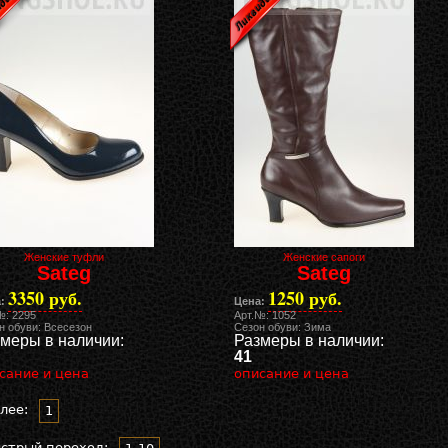
Женские туфли
Женские сапоги
Sateg
Sateg
3350 руб.
1250 руб.
:
Цена:
№: 2295
Арт.№: 1052
н обуви: Всесезон
Сезон обуви: Зима
меры в наличии:
Размеры в наличии:
41
сание и цена
описание и цена
лее:
1
стрый переход: