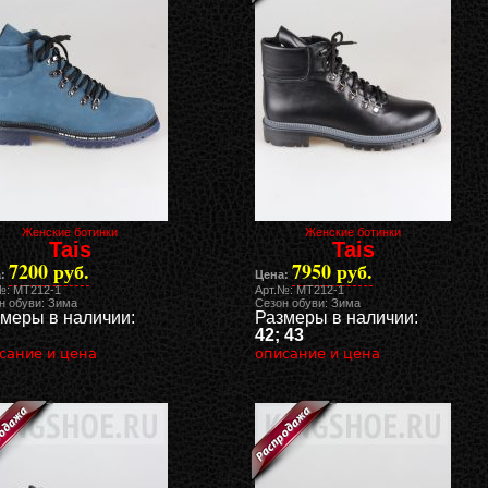
Женские ботинки
Женские ботинки
Tais
Tais
7200 руб.
7950 руб.
:
Цена:
№: MT212-1
Арт.№: MT212-1
н обуви: Зима
Сезон обуви: Зима
меры в наличии:
Размеры в наличии:
42; 43
сание и цена
описание и цена