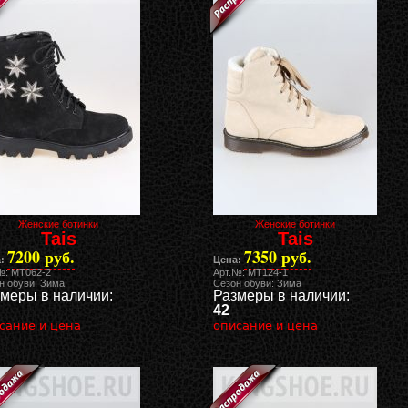
Женские ботинки
Женские ботинки
Tais
Tais
7200 руб.
7350 руб.
:
Цена:
№: MT062-2
Арт.№: MT124-1
н обуви: Зима
Сезон обуви: Зима
меры в наличии:
Размеры в наличии:
42
сание и цена
описание и цена