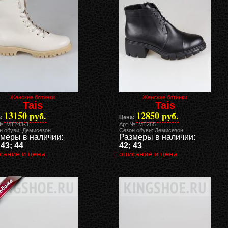
Женские ботинки
Женские ботинки
Tais
Tais
13150 руб.
12850 руб.
:
Цена:
№: MT243-3
Арт.№: MT285
н обуви: Демисезон
Сезон обуви: Демисезон
меры в наличии:
Размеры в наличии:
 43; 44
42; 43
сание и цена
описание и цена