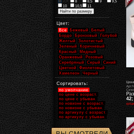
2,5
8
8,5
9
9,5
10
10,5
11
Цвет:
Все
Бежевый
Белый
Бордо
Бронзовый
Голубой
Желтый
Золотистый
Зеленый
Коричневый
Красный
Медный
Оранжевый
Розовый
Серебряный
Серый
Синий
Цветной
Фиолетовый
Хамелеон
Черный
Цена
Сортировать:
Арт.
по умолчанию
Сезо
Раз
по цене с возраст.
42;
по цене с убыван.
по новизне с возраст.
опи
по новизне с убыван.
по артикулу с возраст.
по артикулу с убыван.
ВЫ СМОТРЕЛИ