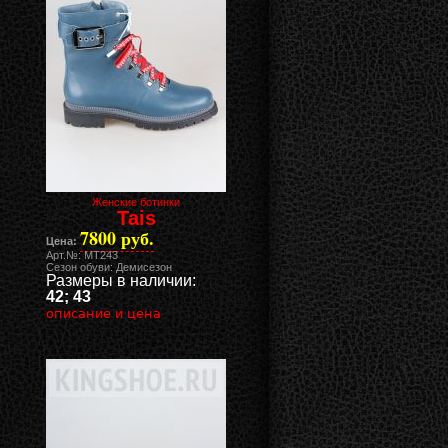
Женские ботинки
Tais
7800 руб.
Цена:
Арт.№: MT243
Сезон обуви: Демисезон
Размеры в наличии:
42; 43
описание и цена