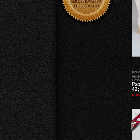
Цена
Арт.
Сезо
Раз
42;
опи