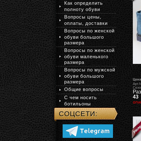
Как определить
полноту обуви
Вопросы цены,
оплаты, доставки
Вопросы по женской
обуви большого
размера
Вопросы по женской
обуви маленького
размера
Вопросы по мужской
обуви большого
Цена
размера
Арт.
Сезо
Общие вопросы
Раз
43
С чем носить
опи
ботильоны
СОЦСЕТИ: