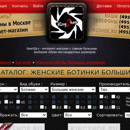
ация
Контакты
Войти
Доставка
Оплата
КингШуз - интернет-магазин с самым большим
выбором обуви нестандартных размеров
авная
Каталог
Женская обувь больших размеров
КАТАЛОГ: ЖЕНСКИЕ БОТИНКИ БОЛЬШИ
он :
Вид обуви :
Размер :
Производитель 
2
33
34
35
36
37
38
39
40
41
42
На
46
47
48
49
50
51
52
53
Мо
3
44
45
Па
1,5
2
2,5
8
8,5
9
9,5
10
10,5
11
бражать:
Цвет:
Сортировать: