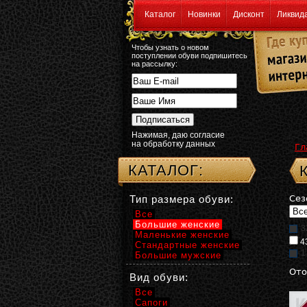
Каталог
Новинки
Дисконт
Ликвид
Чтобы узнать о новом
поступлении обуви подпишитесь
на рассылку:
Нажимая, даю согласие
на обработку данных
Гл
КАТАЛОГ:
Тип размера обуви:
Сез
Все
Большие женские
3
Маленькие женские
4
Стандартные женские
1
Большие мужские
Ото
Вид обуви:
Все
Сапоги