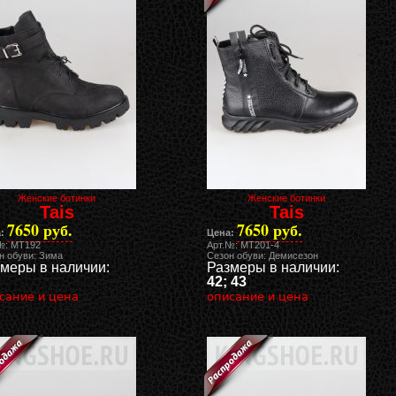
Женские ботинки
Женские ботинки
Tais
Tais
7650 руб.
7650 руб.
:
Цена:
№: MT192
Арт.№: MT201-4
н обуви: Зима
Сезон обуви: Демисезон
меры в наличии:
Размеры в наличии:
42; 43
сание и цена
описание и цена