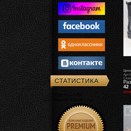
Цена
Арт.
Сезо
СТАТИСТИКА
Раз
42
опи
Память: 4 Mb
Время: 0.05067 сек.