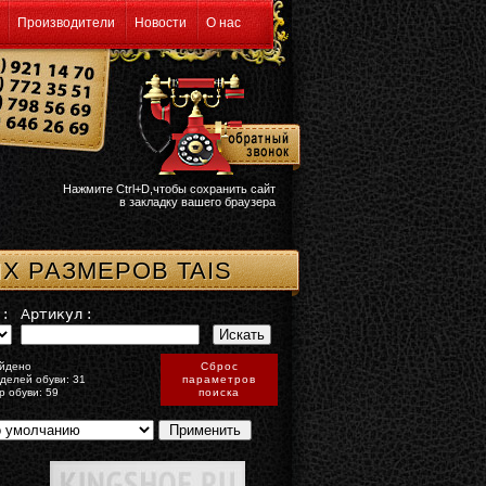
Производители
Новости
О нас
Нажмите Ctrl+D,чтобы сохранить сайт
в закладку вашего браузера
Х РАЗМЕРОВ TAIS
:
Артикул :
йдено
Сброс
делей обуви: 31
параметров
р обуви: 59
поиска