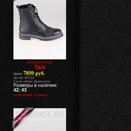
Женские ботинки
Tais
7850 руб.
Цена:
Арт.№: MT221
Сезон обуви: Демисезон
Размеры в наличии:
42; 43
описание и цена