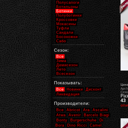
Полусапоги
Ботильоны
Ботинки
Полуботинки
Кроссовки
Мокасины
Туфли
Сандали
Босоножки
Сабо
Сезон:
Все
Зима
Демисезон
Лето
Всесезон
Показывать:
Цена
Арт.
Все
Новинки
Дисконт
Сезо
Ликвидация
Раз
43
Производители:
опи
Все
Abricot
Ara
Ascalini
Atwa
Avenir
Barcelo Biagi
Bonty
Burgerschuhe
Di
Bora
Dino Ricci
Camel