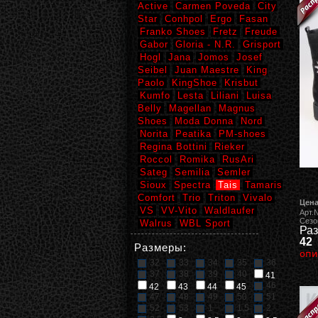
Active
Carmen Poveda
City
Star
Conhpol
Ergo
Fasan
Franko Shoes
Fretz
Freude
Gabor
Gloria - N.R.
Grisport
Hogl
Jana
Jomos
Josef
Seibel
Juan Maestre
King
Paolo
KingShoe
Krisbut
Kumfo
Lesta
Liliani
Luisa
Belly
Magellan
Magnus
Shoes
Moda Donna
Nord
Norita
Peatika
PM-shoes
Regina Bottini
Rieker
Roccol
Romika
RusAri
Sateg
Semilia
Semler
Sioux
Spectra
Tais
Tamaris
Comfort
Trio
Triton
Vivalo
Цена
VS
VV-Vito
Waldlaufer
Арт.
Сезо
Walrus
WBL Sport
Раз
42
Размеры:
опи
32
33
34
35
36
37
38
39
40
41
46
42
43
44
45
47
48
49
50
51
52
53
1
1,5
2