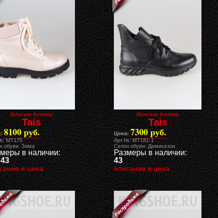
Женские ботинки
Женские ботинки
Tais
Tais
8100 руб.
7300 руб.
:
Цена:
№: MT175
Арт.№: MT181-1
н обуви: Зима
Сезон обуви: Демисезон
меры в наличии:
Размеры в наличии:
 43
43
сание и цена
описание и цена