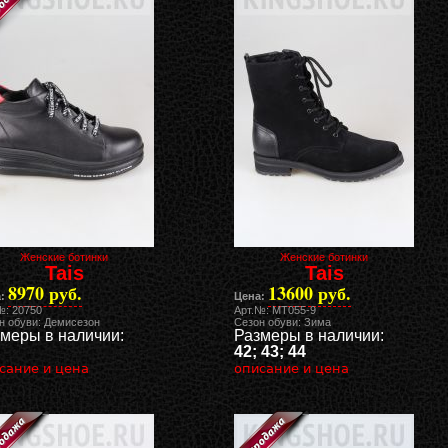
Женские ботинки
Женские ботинки
Tais
Tais
8970 руб.
13600 руб.
:
Цена:
№: 20750
Арт.№: MT055-9
н обуви: Демисезон
Сезон обуви: Зима
меры в наличии:
Размеры в наличии:
42; 43; 44
сание и цена
описание и цена