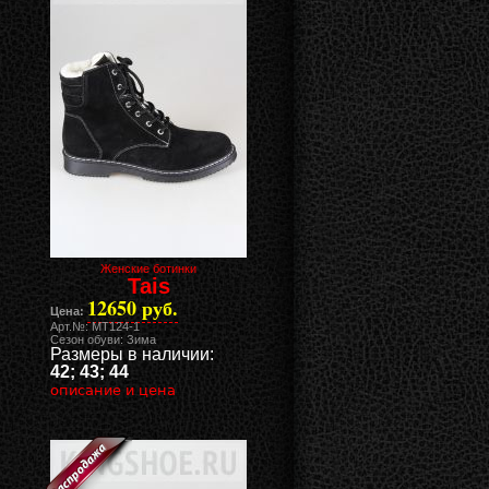
Женские ботинки
Tais
12650 руб.
Цена:
Арт.№: MT124-1
Сезон обуви: Зима
Размеры в наличии:
42; 43; 44
описание и цена