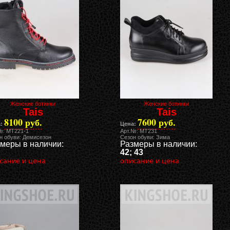
Женские ботинки
Женские ботинки
Tais
Tais
8100 руб.
7600 руб.
:
Цена:
№: MT221-1
Арт.№: MT231
н обуви: Демисезон
Сезон обуви: Зима
меры в наличии:
Размеры в наличии:
42; 43
сание и цена
описание и цена