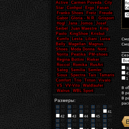
Active
Carmen Poveda
City
Star
Conhpol
Ergo
Fasan
Franko Shoes
Fretz
Freude
Gabor
Gloria - N.R.
Grisport
Hogl
Jana
Jomos
Josef
Seibel
Juan Maestre
King
Paolo
KingShoe
Krisbut
Kumfo
Lesta
Liliani
Luisa
См
Belly
Magellan
Magnus
См
Shoes
Moda Donna
Nord
Norita
Peatika
PM-shoes
Сез
Regina Bottini
Rieker
Roccol
Romika
RusAri
3
Sateg
Semilia
Semler
4
Sioux
Spectra
Tais
Tamaris
1
Comfort
Trio
Triton
Vivalo
VS
VV-Vito
Waldlaufer
В 
Walrus
WBL Sport
В р
В р
Размеры:
рас
32
33
34
35
36
37
38
39
40
41
46
42
43
44
45
47
48
49
50
51
52
53
1
1,5
2