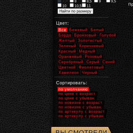
2,5
8
8,5
9
9,5
Пр
10
10,5
11
Цвет:
Все
Бежевый
Белый
Бордо
Бронзовый
Голубой
Желтый
Золотистый
Зеленый
Коричневый
Красный
Медный
Оранжевый
Розовый
Серебряный
Серый
Синий
Цветной
Фиолетовый
Хамелеон
Черный
Сортировать:
по умолчанию
по цене с возраст.
по цене с убыван.
по новизне с возраст.
по новизне с убыван.
по артикулу с возраст.
по артикулу с убыван.
ВЫ СМОТРЕЛИ