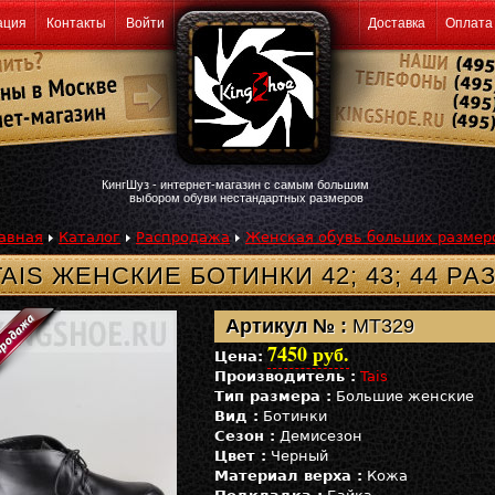
ация
Контакты
Войти
Доставка
Оплата
КингШуз - интернет-магазин с самым большим
выбором обуви нестандартных размеров
авная
Каталог
Распродажа
Женская обувь больших размер
TAIS ЖЕНСКИЕ БОТИНКИ 42; 43; 44 РА
Артикул № :
MT329
7450 руб.
Цена:
Производитель :
Tais
Тип размера :
Большие женские
Вид :
Ботинки
Сезон :
Демисезон
Цвет :
Черный
Материал верха :
Кожа