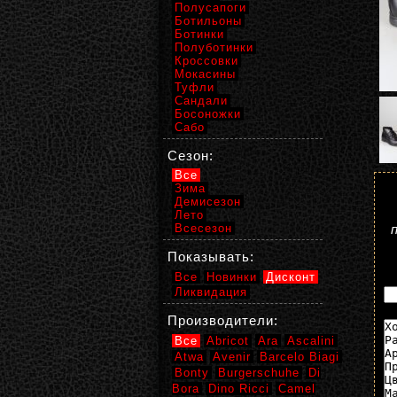
Полусапоги
Ботильоны
Ботинки
Полуботинки
Кроссовки
Мокасины
Туфли
Сандали
Босоножки
Сабо
Сезон:
Все
Зима
Демисезон
Лето
Всесезон
Показывать:
Все
Новинки
Дисконт
Ликвидация
Производители:
Все
Abricot
Ara
Ascalini
Atwa
Avenir
Barcelo Biagi
Bonty
Burgerschuhe
Di
Bora
Dino Ricci
Camel