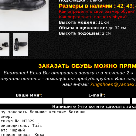
Подкладка :
Байка
Размеры в наличии :
42; 43;
Как определить свой размер обуви?
Как определить полноту обуви?
Высота модели:
11 см
Объем в щиколотке:
до 32 см
Высота подошвы:
2 см
ЗАКАЗАТЬ ОБУВЬ МОЖНО ПРЯМ
Внимание! Если Вы отправили заявку и в течение 2-х 
получили ответа - пожалуйста продублируйте Ваш зап
наш e-mail:
kingshoes@yandex.
Ваше Имя
:
E-mail
:
*
*
Напишите (что хотите сделать зака