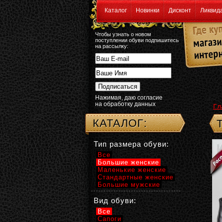
Каталог
Новинки
Дисконт
Ликвид
Чтобы узнать о новом
поступлении обуви подпишитесь
на рассылку:
Нажимая, даю согласие
на обработку данных
Гл
КАТАЛОГ:
Тип размера обуви:
Все
Большие женские
Маленькие женские
Стандартные женские
Большие мужские
Вид обуви:
Все
Сапоги