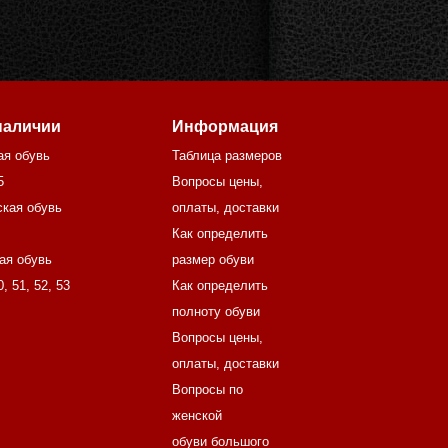
наличии
Информация
ая обувь
Таблица размеров
5
Вопросы цены,
кая обувь
оплаты, доставки
Как определить
ая обувь
размер обуви
0
,
51
,
52
,
53
Как определить
полноту обуви
Вопросы цены,
оплаты, доставки
Вопросы по
женской
обуви большого