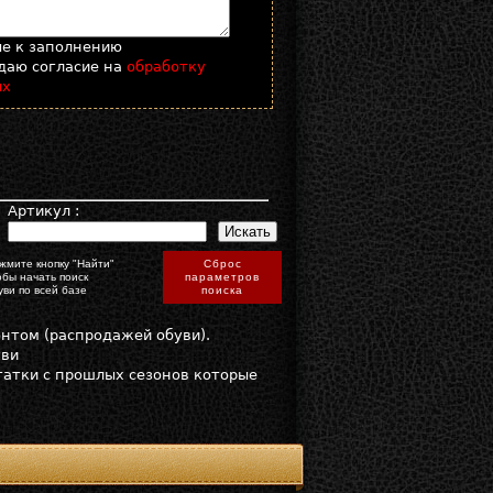
ые к заполнению
даю согласие на
обработку
ых
:
Артикул :
жмите кнопку "Найти"
Сброс
обы начать поиск
параметров
уви по всей базе
поиска
онтом (распродажей обуви).
уви
статки с прошлых сезонов которые