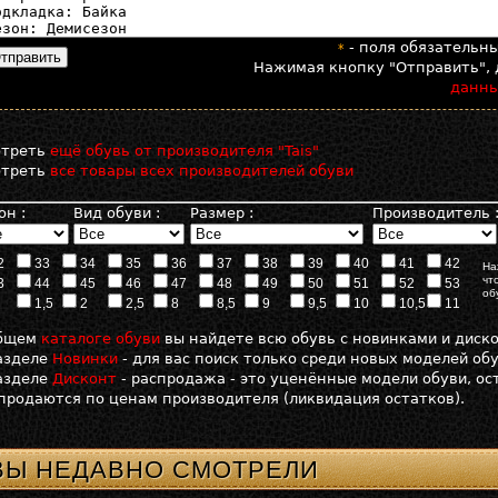
- поля обязательн
*
Нажимая кнопку "Отправить", 
данн
отреть
ещё обувь от производителя "Tais"
отреть
все товары всех производителей обуви
он :
Вид обуви :
Размер :
Производитель 
2
33
34
35
36
37
38
39
40
41
42
На
чт
3
44
45
46
47
48
49
50
51
52
53
об
1,5
2
2,5
8
8,5
9
9,5
10
10,5
11
общем
каталоге обуви
вы найдете всю обувь с новинками и диск
азделе
Новинки
- для вас поиск только среди новых моделей об
азделе
Дисконт
- распродажа - это уценённые модели обуви, о
продаются по ценам производителя (ликвидация остатков).
ВЫ НЕДАВНО СМОТРЕЛИ