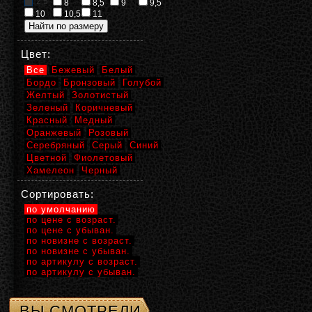
2,5
8
8,5
9
9,5
10
10,5
11
Цвет:
Все
Бежевый
Белый
Бордо
Бронзовый
Голубой
Желтый
Золотистый
Зеленый
Коричневый
Красный
Медный
Оранжевый
Розовый
Серебряный
Серый
Синий
Цветной
Фиолетовый
Хамелеон
Черный
Сортировать:
по умолчанию
по цене с возраст.
по цене с убыван.
по новизне с возраст.
по новизне с убыван.
по артикулу с возраст.
по артикулу с убыван.
ВЫ СМОТРЕЛИ