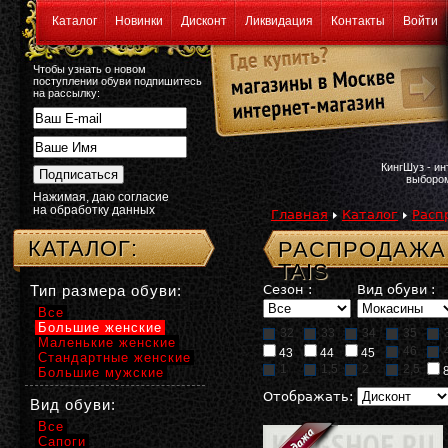
Каталог
Новинки
Дисконт
Ликвидация
Контакты
Войти
Чтобы узнать о новом
поступлении обуви подпишитесь
на рассылку:
КингШуз - и
выбором
Нажимая, даю согласие
на обработку данных
Главная
Каталог
Расп
КАТАЛОГ:
РАСПРОДАЖА
TAIS
Тип размера обуви:
Сезон :
Вид обуви :
Все
Большие женские
32
33
34
35
Маленькие женские
46
43
44
45
Стандартные женские
1
1,5
2
2,5
Большие мужские
Отображать:
Вид обуви:
Все
Сапоги