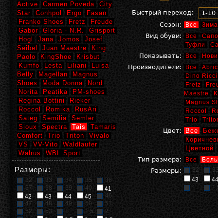
Active
Carmen Poveda
City
Быстрый переход:
Star
Conhpol
Ergo
Fasan
1-10
Franko Shoes
Fretz
Freude
Сезон:
Все
Зима
Gabor
Gloria - N.R.
Grisport
Вид обуви:
Все
Сапо
Hogl
Jana
Jomos
Josef
Туфли
С
Seibel
Juan Maestre
King
Показывать:
Все
Нови
Paolo
KingShoe
Krisbut
Kumfo
Lesta
Liliani
Luisa
Производители:
Все
Abric
Belly
Magellan
Magnus
Dino Ricci
Shoes
Moda Donna
Nord
Fretz
Fre
Norita
Peatika
PM-shoes
Maestre
K
Regina Bottini
Rieker
Magnus S
Roccol
Romika
RusAri
Roccol
R
Sateg
Semilia
Semler
Trio
Trito
Sioux
Spectra
Tais
Tamaris
Цвет:
Все
Беж
Comfort
Trio
Triton
Vivalo
Коричнев
VS
VV-Vito
Waldlaufer
Цветной
Walrus
WBL Sport
Тип размера:
Все
Боль
Размеры:
32
3
Размеры:
43
4
32
33
34
35
36
1
1,
37
38
39
40
41
46
42
43
44
45
47
48
49
50
51
52
53
1
1,5
2