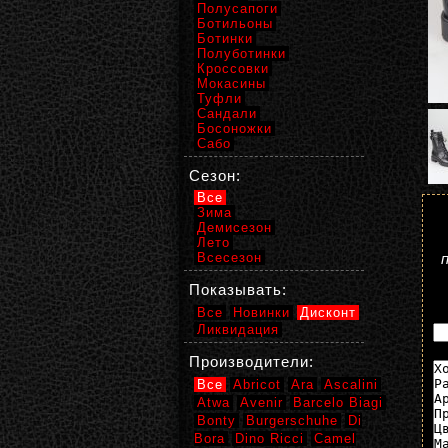
Полусапоги
Ботильоны
Ботинки
Полуботинки
Кроссовки
Мокасины
Туфли
Сандали
Босоножки
Сабо
Сезон:
Все
Зима
Демисезон
Лето
Всесезон
Показывать:
Все
Новинки
Дисконт
Ликвидация
Производители:
Все
Abricot
Ara
Ascalini
Atwa
Avenir
Barcelo Biagi
Bonty
Burgerschuhe
Di
Bora
Dino Ricci
Camel