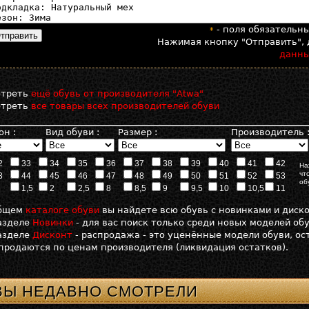
- поля обязательн
*
Нажимая кнопку "Отправить", 
данн
отреть
ещё обувь от производителя "Atwa"
отреть
все товары всех производителей обуви
он :
Вид обуви :
Размер :
Производитель 
2
33
34
35
36
37
38
39
40
41
42
На
чт
3
44
45
46
47
48
49
50
51
52
53
об
1,5
2
2,5
8
8,5
9
9,5
10
10,5
11
общем
каталоге обуви
вы найдете всю обувь с новинками и диск
азделе
Новинки
- для вас поиск только среди новых моделей об
азделе
Дисконт
- распродажа - это уценённые модели обуви, о
продаются по ценам производителя (ликвидация остатков).
ВЫ НЕДАВНО СМОТРЕЛИ