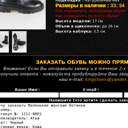
Подкладка :
Натуральный мех
Размеры в наличии :
33; 34
Как определить свой размер обуви?
Как определить полноту обуви?
Высота модели:
17 см
Объем в щиколотке:
до 26 см
Высота каблука:
3,5 см
ЗАКАЗАТЬ ОБУВЬ МОЖНО ПРЯМ
Внимание! Если Вы отправили заявку и в течение 2-х 
получили ответа - пожалуйста продублируйте Ваш зап
наш e-mail:
kingshoes@yandex.
Ваше Имя
:
E-mail
:
*
*
Напишите (что хотите сделать зака