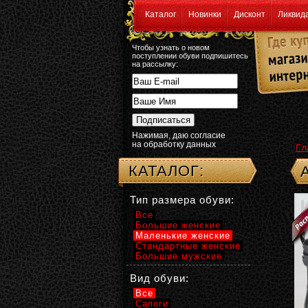
Каталог
Новинки
Дисконт
Ликвид
Чтобы узнать о новом
поступлении обуви подпишитесь
на рассылку:
Нажимая, даю согласие
на обработку данных
Гл
КАТАЛОГ:
Тип размера обуви:
Все
Большие женские
Маленькие женские
Стандартные женские
Большие мужские
Вид обуви:
Все
Сапоги