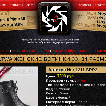
ация
Контакты
Войти
Доставка
Оплата
КингШуз - интернет-магазин с самым большим
выбором обуви нестандартных размеров
авная
Каталог
Распродажа
Женская обувь маленьких разм
ATWA ЖЕНСКИЕ БОТИНКИ 33; 34 РАЗМ
Артикул № :
1211-BRP2
7200 руб.
Цена:
Производитель :
Atwa
Тип размера :
Маленькие женские
Вид :
Ботинки
Сезон :
Зима
Цвет :
Черный
Материал верха :
Кожа