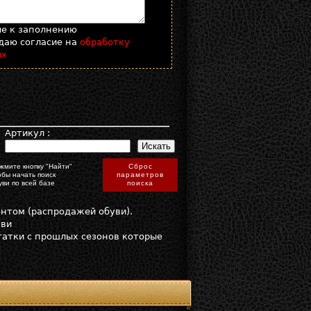
ые к заполнению
даю согласие на
обработку
ых
:
Артикул :
жмите кнопку "Найти"
Сброс
обы начать поиск
параметров
уви по всей базе
поиска
онтом (распродажей обуви).
уви
статки с прошлых сезонов которые