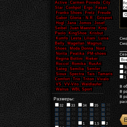
Active
Carmen Poveda
City
Star
Conhpol
Ergo
Fasan
Franko Shoes
Fretz
Freude
Gabor
Gloria - N.R.
Grisport
Hogl
Jana
Jomos
Josef
Seibel
Juan Maestre
King
Paolo
KingShoe
Krisbut
Kumfo
Lesta
Liliani
Luisa
См
Belly
Magellan
Magnus
См
Shoes
Moda Donna
Nord
Norita
Peatika
PM-shoes
Сез
Regina Bottini
Rieker
Roccol
Romika
RusAri
3
Sateg
Semilia
Semler
4
Sioux
Spectra
Tais
Tamaris
1
Comfort
Trio
Triton
Vivalo
VS
VV-Vito
Waldlaufer
В 
Walrus
WBL Sport
В р
В р
Размеры:
рас
36
32
33
34
35
37
38
39
40
41
42
43
44
45
46
47
48
49
50
51
52
53
1
1,5
2