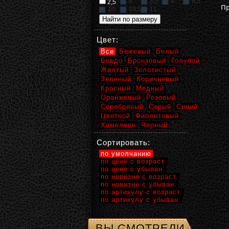
8
8,5
9
9,5
2,5
Пр
10
10,5
11
Цвет:
Все
Бежевый
Белый
Бордо
Бронзовый
Голубой
Желтый
Золотистый
Зеленый
Коричневый
Красный
Медный
Оранжевый
Розовый
Серебряный
Серый
Синий
Цветной
Фиолетовый
Хамелеон
Черный
Сортировать:
по умолчанию
по цене с возраст.
по цене с убыван.
по новизне с возраст.
по новизне с убыван.
по артикулу с возраст.
по артикулу с убыван.
ВЫ СМОТРЕЛИ