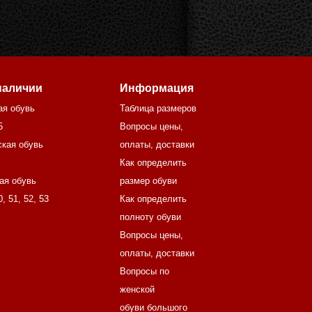
наличии
Информация
ая обувь
Таблица размеров
5
Вопросы цены,
кая обувь
оплаты, доставки
Как определить
ая обувь
размер обуви
0
,
51
,
52
,
53
Как определить
полноту обуви
Вопросы цены,
оплаты, доставки
Вопросы по
женской
обуви большого