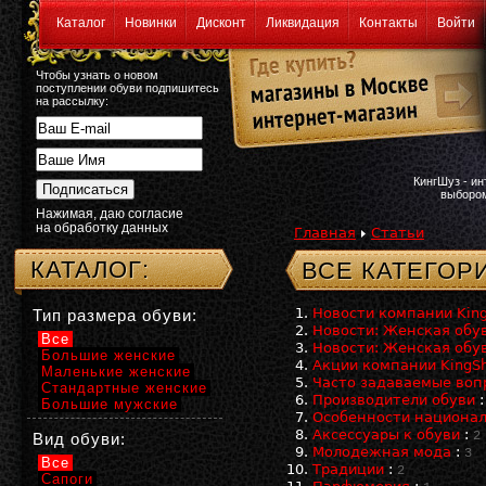
Каталог
Новинки
Дисконт
Ликвидация
Контакты
Войти
Чтобы узнать о новом
поступлении обуви подпишитесь
на рассылку:
КингШуз - и
выбором
Нажимая, даю согласие
на обработку данных
Главная
Статьи
КАТАЛОГ:
ВСЕ КАТЕГОР
Новости компании Kin
Тип размера обуви:
Новости: Женская обу
Все
Новости: Женская обу
Большие женские
Акции компании KingS
Маленькие женские
Часто задаваемые воп
Стандартные женские
Производители обуви
Большие мужские
Особенности национал
Аксессуары к обуви
:
2
Вид обуви:
Молодежная мода
:
3
Все
Традиции
:
2
Сапоги