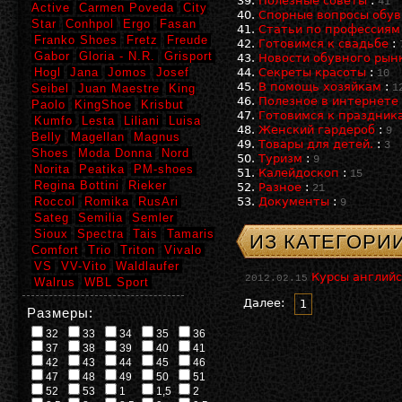
Полезные советы
:
41
Active
Carmen Poveda
City
Спорные вопросы обув
Star
Conhpol
Ergo
Fasan
Статьи по профессиям
Franko Shoes
Fretz
Freude
Готовимся к свадьбе
:
Gabor
Gloria - N.R.
Grisport
Новости обувного рын
Hogl
Jana
Jomos
Josef
Секреты красоты
:
10
В помощь хозяйкам
:
Seibel
Juan Maestre
King
1
Полезное в интернете
Paolo
KingShoe
Krisbut
Готовимся к праздник
Kumfo
Lesta
Liliani
Luisa
Женский гардероб
:
9
Belly
Magellan
Magnus
Товары для детей.
:
3
Shoes
Moda Donna
Nord
Туризм
:
9
Norita
Peatika
PM-shoes
Калейдоскоп
:
15
Regina Bottini
Rieker
Разное
:
21
Roccol
Romika
RusAri
Документы
:
9
Sateg
Semilia
Semler
Sioux
Spectra
Tais
Tamaris
ИЗ КАТЕГОРИИ
Comfort
Trio
Triton
Vivalo
VS
VV-Vito
Waldlaufer
Курсы английс
2012.02.15
Walrus
WBL Sport
Далее:
1
Размеры:
32
33
34
35
36
37
38
39
40
41
42
43
44
45
46
47
48
49
50
51
52
53
1
1,5
2