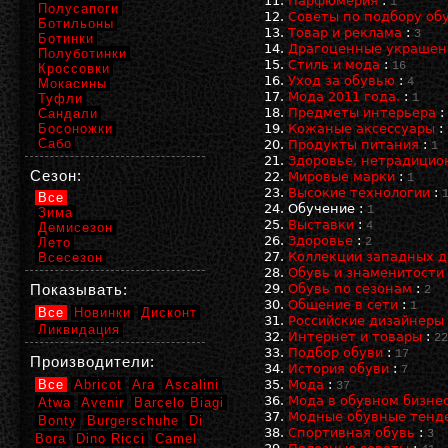
Парфюмерия
:
1
Полусапоги
Советы по подбору об
Ботильоны
Товар и реклама
:
3
Ботинки
Драгоценные украшени
Полуботинки
Стиль и мода
:
16
Кроссовки
Уход за обувью
:
4
Мокасины
Мода 2011 года.
:
Туфли
1
Предметы интерьера
:
Сандали
Босоножки
Кожаные аксессуары
:
Сабо
Продукты питания
:
1
Здоровье, нетрадици
Сезон:
Мировые марки
:
1
Высокие технологии
:
Все
Обучение
:
1
Зима
Выставки
:
4
Демисезон
Здоровье
:
Лето
2
Коллекции западных д
Всесезон
Обувь и знаменитости
Показывать:
Обувь по сезонам
:
2
Общение в сети
:
1
Все
Новинки
Дисконт
Российские дизайнеры
Ликвидация
Интернет и товары
:
22
Подбор обуви
:
17
Производители:
История обуви
:
7
Все
Abricot
Ara
Ascalini
Мода
:
37
Мода в обувном бизне
Atwa
Avenir
Barcelo Biagi
Модные обувные тенде
Bonty
Burgerschuhe
Di
Спортивная обувь
:
3
Bora
Dino Ricci
Camel