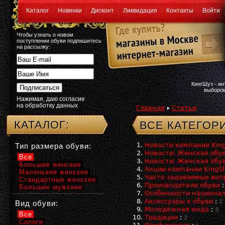
Каталог
Новинки
Дисконт
Ликвидация
Контакты
Войти
Чтобы узнать о новом
поступлении обуви подпишитесь
на рассылку:
КингШуз - и
выбором
Нажимая, даю согласие
на обработку данных
Главная
Статьи
КАТАЛОГ:
ВСЕ КАТЕГОР
Новости компании Kin
Тип размера обуви:
Новости: Женская обу
Все
Новости: Женская обу
Большие женские
Акции компании KingS
Маленькие женские
Часто задаваемые воп
Стандартные женские
Производители обуви
Большие мужские
Особенности национал
Аксессуары к обуви
:
2
Вид обуви:
Молодежная мода
:
3
Все
Традиции
:
2
Сапоги