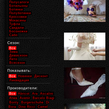
Полусапоги
Ботильоны
Ботинки
Полуботинки
Кроссовки
Мокасины
Туфли
Сандали
Босоножки
Сабо
Сезон:
Все
Зима
Демисезон
Лето
Всесезон
Показывать:
Все
Новинки
Дисконт
Ликвидация
Производители:
Все
Abricot
Ara
Ascalini
Atwa
Avenir
Barcelo Biagi
Bonty
Burgerschuhe
Di
Bora
Dino Ricci
Camel