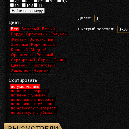
2,5
8
8,5
9
9,5
10
10,5
11
Далее:
1
Цвет:
Все
Бежевый
Белый
Быстрый переход:
1-10
Бордо
Бронзовый
Голубой
Желтый
Золотистый
Зеленый
Коричневый
Красный
Медный
Оранжевый
Розовый
Серебряный
Серый
Синий
Цветной
Фиолетовый
Хамелеон
Черный
Сортировать:
по умолчанию
по цене с возраст.
по цене с убыван.
по новизне с возраст.
по новизне с убыван.
по артикулу с возраст.
по артикулу с убыван.
ВЫ СМОТРЕЛИ