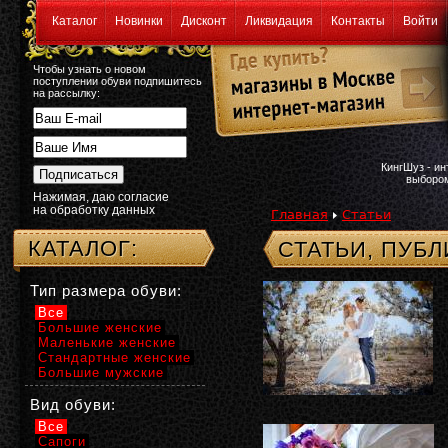
Каталог
Новинки
Дисконт
Ликвидация
Контакты
Войти
Чтобы узнать о новом
поступлении обуви подпишитесь
на рассылку:
КингШуз - и
выбором
Нажимая, даю согласие
на обработку данных
Главная
Статьи
КАТАЛОГ:
СТАТЬИ, ПУБ
Тип размера обуви:
Все
Большие женские
Маленькие женские
Стандартные женские
Большие мужские
Вид обуви:
Все
Сапоги