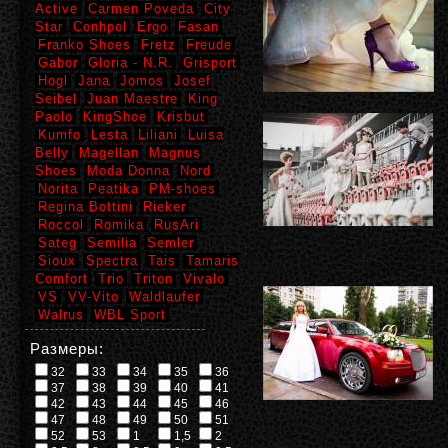
Active
Carmen Poveda
City
Star
Conhpol
Ergo
Fasan
Franko Shoes
Fretz
Freude
Gabor
Gloria - N.R.
Grisport
Hogl
Jana
Jomos
Josef
Seibel
Juan Maestre
King
Paolo
KingShoe
Krisbut
Kumfo
Lesta
Liliani
Luisa
Belly
Magellan
Magnus
Shoes
Moda Donna
Nord
Norita
Peatika
PM-shoes
Regina Bottini
Rieker
Roccol
Romika
RusAri
Sateg
Semilia
Semler
Sioux
Spectra
Tais
Tamaris
Comfort
Trio
Triton
Vivalo
VS
VV-Vito
Waldlaufer
Walrus
WBL Sport
Размеры:
32
33
34
35
36
37
38
39
40
41
42
43
44
45
46
47
48
49
50
51
52
53
1
1,5
2