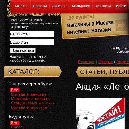
Каталог
Новинки
Дисконт
Ликвидация
Контакты
Войти
Чтобы узнать о новом
поступлении обуви подпишитесь
на рассылку:
КингШуз - и
выбором
Нажимая, даю согласие
на обработку данных
Главная
Статьи
Акция
КАТАЛОГ:
СТАТЬИ, ПУБ
Тип размера обуви:
Акция «Лето
Все
Большие женские
Маленькие женские
Стандартные женские
Большие мужские
Вид обуви:
Все
Сапоги