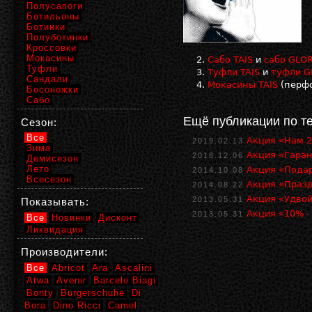
Полусапоги
Ботильоны
Ботинки
Полуботинки
Кроссовки
Мокасины
Сабо TAIS
и
сабо GLOR
Туфли
Туфли TAIS
и
туфли G
Сандали
Мокасины TAIS
(перф
Босоножки
Сабо
Ещё публикации по т
Сезон:
Все
Акция «Нам 2
2019.02.13
Зима
Акция «Гара
2018.12.06
Демисезон
Лето
Акция «Пода
2014.10.08
Всесезон
Акция «Праз
2014.08.22
Акция «Удвой
2013.05.31
Показывать:
Акция «10% -
2013.05.31
Все
Новинки
Дисконт
Ликвидация
Производители:
Все
Abricot
Ara
Ascalini
Atwa
Avenir
Barcelo Biagi
Bonty
Burgerschuhe
Di
Bora
Dino Ricci
Camel