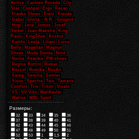
Active
Carmen Poveda
City
Star
Conhpol
Ergo
Fasan
Franko Shoes
Fretz
Freude
Gabor
Gloria - N.R.
Grisport
Hogl
Jana
Jomos
Josef
Seibel
Juan Maestre
King
Paolo
KingShoe
Krisbut
Kumfo
Lesta
Liliani
Luisa
Belly
Magellan
Magnus
Shoes
Moda Donna
Nord
Norita
Peatika
PM-shoes
Regina Bottini
Rieker
Roccol
Romika
RusAri
Sateg
Semilia
Semler
Sioux
Spectra
Tais
Tamaris
Comfort
Trio
Triton
Vivalo
VS
VV-Vito
Waldlaufer
Walrus
WBL Sport
Размеры:
32
33
34
35
36
37
38
39
40
41
42
43
44
45
46
47
48
49
50
51
52
53
1
1,5
2