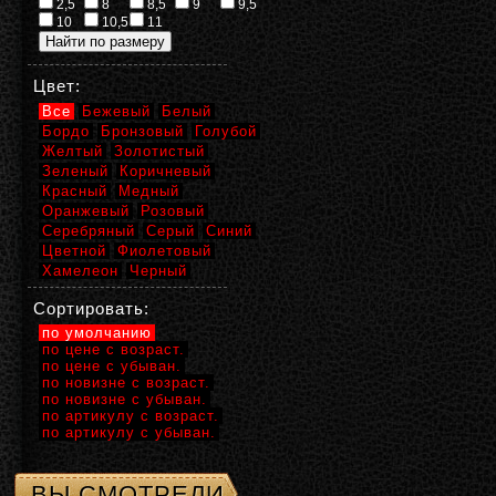
2,5
8
8,5
9
9,5
10
10,5
11
Цвет:
Все
Бежевый
Белый
Бордо
Бронзовый
Голубой
Желтый
Золотистый
Зеленый
Коричневый
Красный
Медный
Оранжевый
Розовый
Серебряный
Серый
Синий
Цветной
Фиолетовый
Хамелеон
Черный
Сортировать:
по умолчанию
по цене с возраст.
по цене с убыван.
по новизне с возраст.
по новизне с убыван.
по артикулу с возраст.
по артикулу с убыван.
ВЫ СМОТРЕЛИ