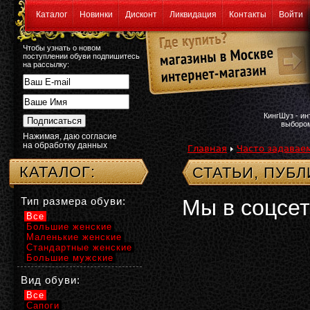
Каталог
Новинки
Дисконт
Ликвидация
Контакты
Войти
Чтобы узнать о новом
поступлении обуви подпишитесь
на рассылку:
КингШуз - и
выбором
Нажимая, даю согласие
на обработку данных
Главная
Часто задавае
КАТАЛОГ:
СТАТЬИ, ПУБ
Тип размера обуви:
Мы в соцсет
Все
Большие женские
Маленькие женские
Стандартные женские
Большие мужские
Вид обуви:
Все
Сапоги