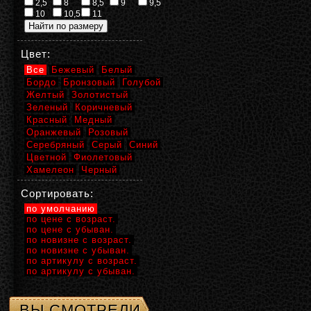
2,5
8
8,5
9
9,5
10
10,5
11
Цвет:
Все
Бежевый
Белый
Бордо
Бронзовый
Голубой
Желтый
Золотистый
Зеленый
Коричневый
Красный
Медный
Оранжевый
Розовый
Серебряный
Серый
Синий
Цветной
Фиолетовый
Хамелеон
Черный
Сортировать:
по умолчанию
по цене с возраст.
по цене с убыван.
по новизне с возраст.
по новизне с убыван.
по артикулу с возраст.
по артикулу с убыван.
ВЫ СМОТРЕЛИ