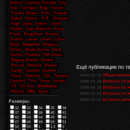
Active
Carmen Poveda
City
Star
Conhpol
Ergo
Fasan
Franko Shoes
Fretz
Freude
Gabor
Gloria - N.R.
Grisport
Hogl
Jana
Jomos
Josef
Seibel
Juan Maestre
King
Paolo
KingShoe
Krisbut
Kumfo
Lesta
Liliani
Luisa
Belly
Magellan
Magnus
Shoes
Moda Donna
Nord
Norita
Peatika
PM-shoes
Regina Bottini
Rieker
Roccol
Romika
RusAri
Ещё публикации по т
Sateg
Semilia
Semler
Общие вопро
Sioux
Spectra
Tais
Tamaris
2000.03.18
Comfort
Trio
Triton
Vivalo
Вопросы по м
2000.03.18
VS
VV-Vito
Waldlaufer
Вопросы по ж
2000.03.18
Walrus
WBL Sport
Вопросы по ж
2000.03.18
Вопросы цены
2000.03.18
Размеры:
32
33
34
35
36
37
38
39
40
41
42
43
44
45
46
47
48
49
50
51
52
53
1
1,5
2