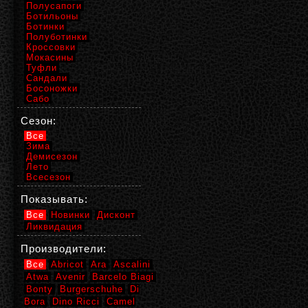
Полусапоги
Ботильоны
Ботинки
Полуботинки
Кроссовки
Мокасины
Туфли
Сандали
Босоножки
Сабо
Сезон:
Все
Зима
Демисезон
Лето
Всесезон
Показывать:
Все
Новинки
Дисконт
Ликвидация
Производители:
Все
Abricot
Ara
Ascalini
Atwa
Avenir
Barcelo Biagi
Bonty
Burgerschuhe
Di
Bora
Dino Ricci
Camel