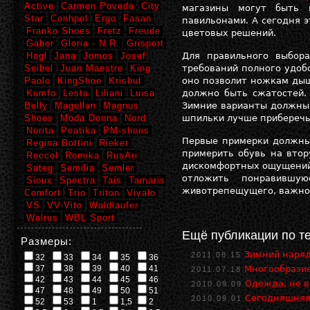
Active
Carmen Poveda
City
магазины могут быть
Star
Conhpol
Ergo
Fasan
павильонами. А сегодня 
Franko Shoes
Fretz
Freude
цветовых решений.
Gabor
Gloria - N.R.
Grisport
Hogl
Jana
Jomos
Josef
Для правильного выбо
Seibel
Juan Maestre
King
требований полного удоб
Paolo
KingShoe
Krisbut
оно позволит ножкам дыш
Kumfo
Lesta
Liliani
Luisa
должно быть сжатостей.
Belly
Magellan
Magnus
Зимние варианты должны
Shoes
Moda Donna
Nord
шпильки лучше приберечь
Norita
Peatika
PM-shoes
Первые примерки должны 
Regina Bottini
Rieker
примерить обувь на втор
Roccol
Romika
RusAri
дискомфортных ощущений.
Sateg
Semilia
Semler
отложить понравившу
Sioux
Spectra
Tais
Tamaris
животрепещущего, важног
Comfort
Trio
Triton
Vivalo
VS
VV-Vito
Waldlaufer
Walrus
WBL Sport
Ещё публикации по т
Размеры:
Зимний наряд
2011.08.15
32
33
34
35
36
37
38
39
40
41
Многообрази
2011.07.18
42
43
44
45
46
Одежда, не в
2010.09.09
47
48
49
50
51
Сегодняшняя
2010.09.01
52
53
1
1,5
2