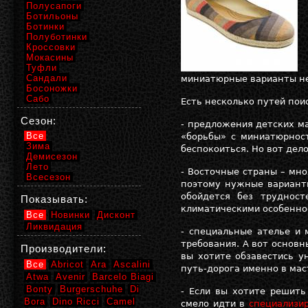
Полусапоги
Ботильоны
Ботинки
Полуботинки
Кроссовки
Мокасины
Туфли
Сандали
миниатюрные варианты не 
Босоножки
Сабо
Есть несколько путей пои
Сезон:
- предложения детских м
Все
«борьбы» с миниатюрност
Зима
беспокоиться. Но вот дел
Демисезон
Лето
- Восточные страны – мн
Всесезон
поэтому нужные вариант
обойдется без трудност
Показывать:
климатическими особенно
Все
Новинки
Дисконт
Ликвидация
- специальные ателье и 
требования. А вот основн
Производители:
вы хотите обзавестись у
Все
Abricot
Ara
Ascalini
путь-дорога именно в мас
Atwa
Avenir
Barcelo Biagi
Bonty
Burgerschuhe
Di
- Если вы хотите решит
Bora
Dino Ricci
Camel
смело идти в
специализи