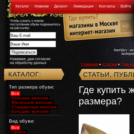
Каталог
Новинки
Дисконт
Ликвидация
Контакты
Войти
Чтобы узнать о новом
поступлении обуви подпишитесь
на рассылку:
КингШуз - и
выбором
Нажимая, даю согласие
на обработку данных
Главная
Статьи
Где к
КАТАЛОГ:
СТАТЬИ, ПУБ
Тип размера обуви:
Где купить 
Все
Большие женские
размера?
Маленькие женские
Стандартные женские
Большие мужские
Вид обуви:
Все
Сапоги