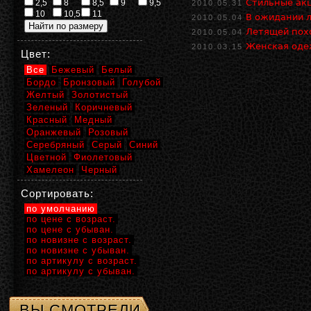
Стильные ак
2,5
8
8,5
9
9,5
2010.05.31
10
10,5
11
В ожидании л
2010.05.04
Летящей пох
2010.05.04
Женская одеж
2010.03.15
Цвет:
Все
Бежевый
Белый
Бордо
Бронзовый
Голубой
Желтый
Золотистый
Зеленый
Коричневый
Красный
Медный
Оранжевый
Розовый
Серебряный
Серый
Синий
Цветной
Фиолетовый
Хамелеон
Черный
Сортировать:
по умолчанию
по цене с возраст.
по цене с убыван.
по новизне с возраст.
по новизне с убыван.
по артикулу с возраст.
по артикулу с убыван.
ВЫ СМОТРЕЛИ