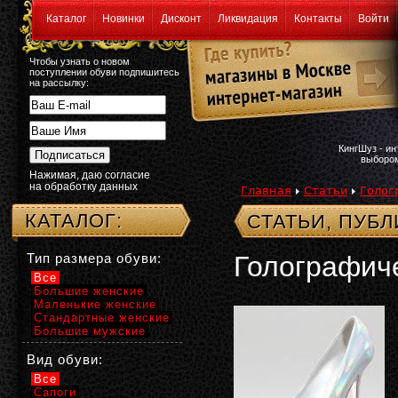
Каталог
Новинки
Дисконт
Ликвидация
Контакты
Войти
Чтобы узнать о новом
поступлении обуви подпишитесь
на рассылку:
КингШуз - и
выбором
Нажимая, даю согласие
на обработку данных
Главная
Статьи
Голог
КАТАЛОГ:
СТАТЬИ, ПУБ
Тип размера обуви:
Голографиче
Все
Большие женские
Маленькие женские
Стандартные женские
Большие мужские
Вид обуви:
Все
Сапоги