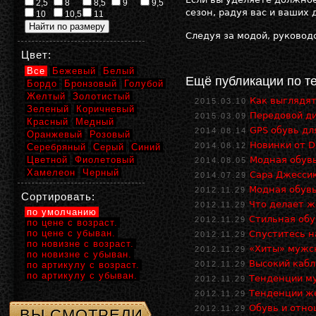
2,5
8
8,5
9
9,5
сезон, радуя вас и ваших
10
10,5
11
Следуя за модой, руковод
Цвет:
Все
Бежевый
Белый
Ещё публикации по т
Бордо
Бронзовый
Голубой
Желтый
Золотистый
Как выглядят
2015.03.10
Зеленый
Коричневый
Передовой ди
2015.03.09
Красный
Медный
GPS обувь дл
2014.08.14
Оранжевый
Розовый
Новинки от D
2014.08.12
Серебряный
Серый
Синий
Цветной
Фиолетовый
Модная обувь
2014.08.05
Хамелеон
Черный
Сара Джессик
2014.07.29
Модная обув
2012.11.29
Сортировать:
Что делает 
2012.11.29
по умолчанию
Стильная обу
2012.11.29
по цене с возраст.
по цене с убыван.
Спуститесь н
2012.11.29
по новизне с возраст.
«Хиты» мужс
2012.11.29
по новизне с убыван.
Высокий кабл
по артикулу с возраст.
2012.11.29
по артикулу с убыван.
Тенденции м
2012.11.29
Тенденции ж
2012.11.29
Обувь и отно
2012.11.29
ВЫ СМОТРЕЛИ