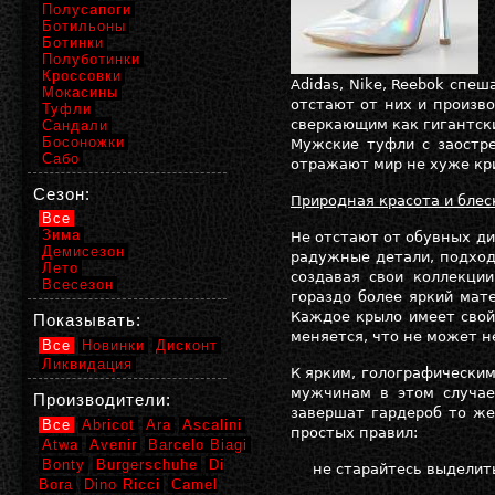
Полусапоги
Ботильоны
Ботинки
Полуботинки
Кроссовки
Adidas,
Nike
,
Reebok
спеша
Мокасины
отстают от них и произв
Туфли
сверкающим как гигантск
Сандали
Босоножки
Мужские туфли с заостр
Сабо
отражают мир не хуже кри
Сезон:
Природная красота и блес
Все
Зима
Не отстают от обувных ди
Демисезон
радужные детали, подход
Лето
создавая свои коллекци
Всесезон
гораздо более яркий мат
Каждое крыло имеет свой
Показывать:
меняется, что не может н
Все
Новинки
Дисконт
Ликвидация
К ярким, голографически
мужчинам в этом случае
Производители:
завершат гардероб то же
Все
Abricot
Ara
Ascalini
простых правил:
Atwa
Avenir
Barcelo Biagi
Bonty
Burgerschuhe
Di
не старайтесь выделит
Bora
Dino Ricci
Camel