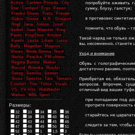
Active
Carmen Poveda
City
попробуйте оживить г
Star
Conhpol
Ergo
Fasan
сумку, блузу, галстук;
Franko Shoes
Fretz
Freude
в противовес синтетике
Gabor
Gloria - N.R.
Grisport
Hogl
Jana
Jomos
Josef
помните, что обувь – 
Seibel
Juan Maestre
King
Paolo
KingShoe
Krisbut
Такой наряд не только ож
Kumfo
Lesta
Liliani
Luisa
вы, несомненно, станете 
Belly
Magellan
Magnus
Shoes
Moda Donna
Nord
Уход и внимание
Norita
Peatika
PM-shoes
Regina Bottini
Rieker
Обувь с голографическим
Roccol
Romika
RusAri
достаточно ранимо, поэто
Sateg
Semilia
Semler
Sioux
Spectra
Tais
Tamaris
Приобретая ее, обязател
Comfort
Trio
Triton
Vivalo
вопросов. Впрочем, сущ
VS
VV-Vito
Waldlaufer
отличный вид ваших туфе
Walrus
WBL Sport
при попадании под дож
Размеры:
протрите поверхность 
32
33
34
35
36
старайтесь не царапат
37
38
39
40
41
42
43
44
45
46
следите за тем, чтобы 
47
48
49
50
51
52
53
1
1,5
2
Если вы уделяете должно