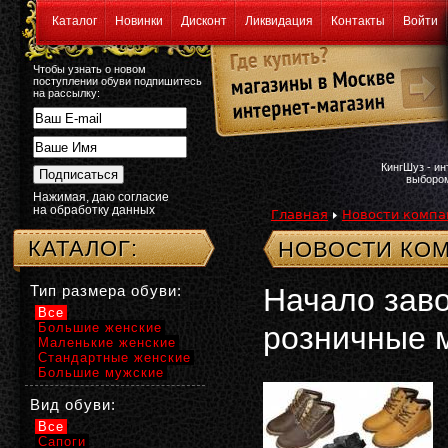
Каталог
Новинки
Дисконт
Ликвидация
Контакты
Войти
Чтобы узнать о новом
поступлении обуви подпишитесь
на рассылку:
КингШуз - и
выбором
Нажимая, даю согласие
на обработку данных
Главная
Новости компа
КАТАЛОГ:
НОВОСТИ КОМ
Тип размера обуви:
Начало заво
Все
Большие женские
розничные 
Маленькие женские
Стандартные женские
Большие мужские
Вид обуви:
Все
Сапоги