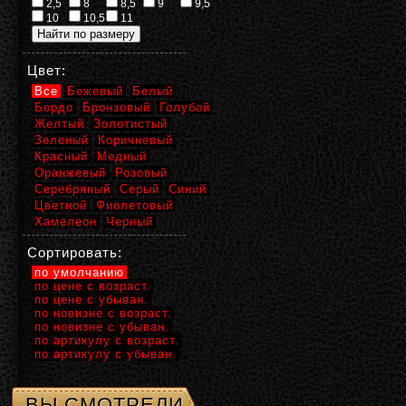
2,5
8
8,5
9
9,5
10
10,5
11
Цвет:
Все
Бежевый
Белый
Бордо
Бронзовый
Голубой
Желтый
Золотистый
Зеленый
Коричневый
Красный
Медный
Оранжевый
Розовый
Серебряный
Серый
Синий
Цветной
Фиолетовый
Хамелеон
Черный
Сортировать:
по умолчанию
по цене с возраст.
по цене с убыван.
по новизне с возраст.
по новизне с убыван.
по артикулу с возраст.
по артикулу с убыван.
ВЫ СМОТРЕЛИ