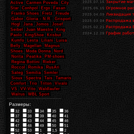
Закрытие маг
2025.07.15
Active
Carmen Poveda
City
Star
Conhpol
Ergo
Fasan
Огромное рас
2025.06.15
Franko Shoes
Fretz
Freude
Ликвидация т
2025.04.09
Gabor
Gloria - N.R.
Grisport
Распродажа в
2025.03.04
Hogl
Jana
Jomos
Josef
Распродажа В
2025.02.21
Seibel
Juan Maestre
King
График работ
2024.12.29
Paolo
KingShoe
Krisbut
Kumfo
Lesta
Liliani
Luisa
Belly
Magellan
Magnus
Shoes
Moda Donna
Nord
Norita
Peatika
PM-shoes
Regina Bottini
Rieker
Roccol
Romika
RusAri
Sateg
Semilia
Semler
Sioux
Spectra
Tais
Tamaris
Comfort
Trio
Triton
Vivalo
VS
VV-Vito
Waldlaufer
Walrus
WBL Sport
Размеры:
32
33
34
35
36
37
38
39
40
41
42
43
44
45
46
47
48
49
50
51
52
53
1
1,5
2