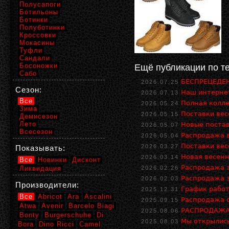
Полусапоги
Ботильоны
Ботинки
Полуботинки
Кроссовки
Мокасины
Туфли
Сандали
Босоножки
Ещё публикации по т
Сабо
БЕСПРЕЦЕДЕН
2026.07.25
Сезон:
Наш интернет
2026.07.13
Все
Полная колле
2026.05.24
Зима
Поставки ве
2026.05.15
Демисезон
Лето
Новые поста
2026.05.07
Всесезон
Распродажа в
2026.05.04
Поставки ве
2026.03.27
Показывать:
Новая весенн
2026.03.14
Все
Новинки
Дисконт
Распродажа з
Ликвидация
2026.02.26
Распродажа з
2026.02.03
Производители:
График работ
2025.12.31
Все
Abricot
Ara
Ascalini
Распродажа о
2025.09.15
Atwa
Avenir
Barcelo Biagi
РАСПРОДАЖА 
2025.08.06
Bonty
Burgerschuhe
Di
Мы открылись
2025.08.03
Bora
Dino Ricci
Camel