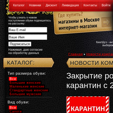
Каталог
Новинки
Дисконт
Ликвидация
Контакты
Войти
Чтобы узнать о новом
поступлении обуви подпишитесь
на рассылку:
КингШуз - и
выбором
Нажимая, даю согласие
на обработку данных
Главная
Новости компа
КАТАЛОГ:
НОВОСТИ КОМ
Тип размера обуви:
Закрытие ро
Все
Большие женские
карантин c 
Маленькие женские
Стандартные женские
Большие мужские
Вид обуви:
Все
Сапоги