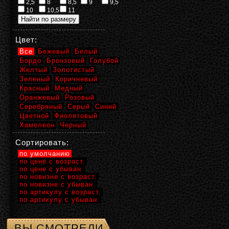
2,5
8
8,5
9
9,5
10
10,5
11
Цвет:
Все
Бежевый
Белый
Бордо
Бронзовый
Голубой
Желтый
Золотистый
Зеленый
Коричневый
Красный
Медный
Оранжевый
Розовый
Серебряный
Серый
Синий
Цветной
Фиолетовый
Хамелеон
Черный
Сортировать:
по умолчанию
по цене с возраст.
по цене с убыван.
по новизне с возраст.
по новизне с убыван.
по артикулу с возраст.
по артикулу с убыван.
ВЫ СМОТРЕЛИ