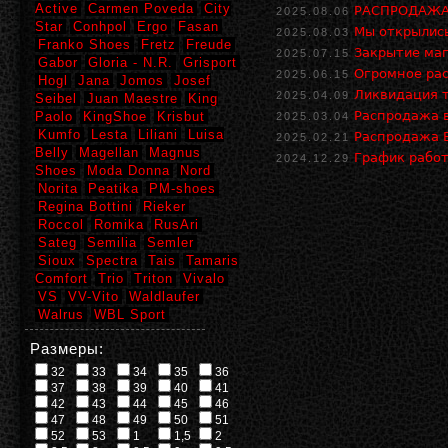
Active
Carmen Poveda
City
РАСПРОДАЖА 
2025.08.06
Star
Conhpol
Ergo
Fasan
Мы открылись
2025.08.03
Franko Shoes
Fretz
Freude
Закрытие маг
2025.07.15
Gabor
Gloria - N.R.
Grisport
Огромное рас
2025.06.15
Hogl
Jana
Jomos
Josef
Ликвидация т
2025.04.09
Seibel
Juan Maestre
King
Распродажа в
Paolo
KingShoe
Krisbut
2025.03.04
Kumfo
Lesta
Liliani
Luisa
Распродажа В
2025.02.21
Belly
Magellan
Magnus
График работ
2024.12.29
Shoes
Moda Donna
Nord
Norita
Peatika
PM-shoes
Regina Bottini
Rieker
Roccol
Romika
RusAri
Sateg
Semilia
Semler
Sioux
Spectra
Tais
Tamaris
Comfort
Trio
Triton
Vivalo
VS
VV-Vito
Waldlaufer
Walrus
WBL Sport
Размеры:
32
33
34
35
36
37
38
39
40
41
42
43
44
45
46
47
48
49
50
51
52
53
1
1,5
2