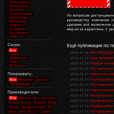
Полусапоги
Ботильоны
Ботинки
Полуботинки
По вопросам дистанционн
Кроссовки
руководству компании п
Мокасины
сделаем всё возможное 
Туфли
Сандали
мер из-за карантина. С ув
Босоножки
Сабо
Сезон:
Ещё публикации по т
Все
БЕСПРЕЦЕДЕН
2026.07.25
Зима
Демисезон
Наш интернет
2026.07.13
Лето
Полная колле
2026.05.24
Всесезон
Поставки ве
2026.05.15
Показывать:
Новые поста
2026.05.07
Распродажа в
Все
Новинки
Дисконт
2026.05.04
Ликвидация
Поставки ве
2026.03.27
Новая весенн
2026.03.14
Производители:
Распродажа з
2026.02.26
Все
Abricot
Ara
Ascalini
Распродажа з
2026.02.03
Atwa
Avenir
Barcelo Biagi
График работ
2025.12.31
Bonty
Burgerschuhe
Di
Распродажа о
Bora
Dino Ricci
Camel
2025.09.15