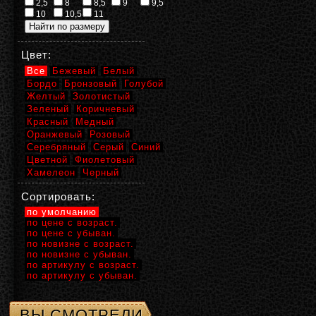
2,5
8
8,5
9
9,5
10
10,5
11
Цвет:
Все
Бежевый
Белый
Бордо
Бронзовый
Голубой
Желтый
Золотистый
Зеленый
Коричневый
Красный
Медный
Оранжевый
Розовый
Серебряный
Серый
Синий
Цветной
Фиолетовый
Хамелеон
Черный
Сортировать:
по умолчанию
по цене с возраст.
по цене с убыван.
по новизне с возраст.
по новизне с убыван.
по артикулу с возраст.
по артикулу с убыван.
ВЫ СМОТРЕЛИ