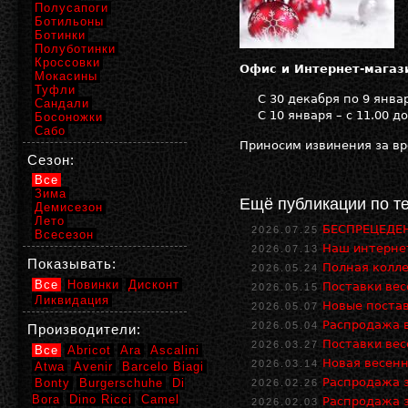
Полусапоги
Ботильоны
Ботинки
Полуботинки
Кроссовки
Офис и Интернет-магаз
Мокасины
Туфли
С 30 декабря по 9 янва
Сандали
С 10 января – с 11.00 до
Босоножки
Сабо
Приносим извинения за в
Сезон:
Все
Зима
Ещё публикации по т
Демисезон
Лето
БЕСПРЕЦЕДЕН
2026.07.25
Всесезон
Наш интернет
2026.07.13
Показывать:
Полная колле
2026.05.24
Все
Новинки
Дисконт
Поставки ве
2026.05.15
Ликвидация
Новые поста
2026.05.07
Распродажа в
2026.05.04
Производители:
Поставки ве
2026.03.27
Все
Abricot
Ara
Ascalini
Новая весенн
2026.03.14
Atwa
Avenir
Barcelo Biagi
Распродажа з
Bonty
Burgerschuhe
Di
2026.02.26
Bora
Dino Ricci
Camel
Распродажа з
2026.02.03