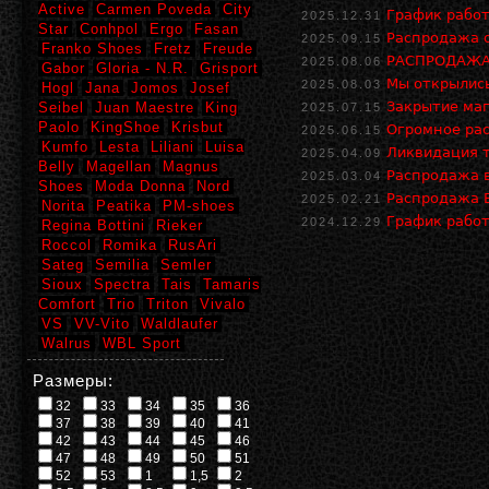
Active
Carmen Poveda
City
График работ
2025.12.31
Star
Conhpol
Ergo
Fasan
Распродажа о
2025.09.15
Franko Shoes
Fretz
Freude
РАСПРОДАЖА 
2025.08.06
Gabor
Gloria - N.R.
Grisport
Мы открылись
2025.08.03
Hogl
Jana
Jomos
Josef
Закрытие маг
Seibel
Juan Maestre
King
2025.07.15
Paolo
KingShoe
Krisbut
Огромное рас
2025.06.15
Kumfo
Lesta
Liliani
Luisa
Ликвидация т
2025.04.09
Belly
Magellan
Magnus
Распродажа в
2025.03.04
Shoes
Moda Donna
Nord
Распродажа В
2025.02.21
Norita
Peatika
PM-shoes
График работ
2024.12.29
Regina Bottini
Rieker
Roccol
Romika
RusAri
Sateg
Semilia
Semler
Sioux
Spectra
Tais
Tamaris
Comfort
Trio
Triton
Vivalo
VS
VV-Vito
Waldlaufer
Walrus
WBL Sport
Размеры:
32
33
34
35
36
37
38
39
40
41
42
43
44
45
46
47
48
49
50
51
52
53
1
1,5
2