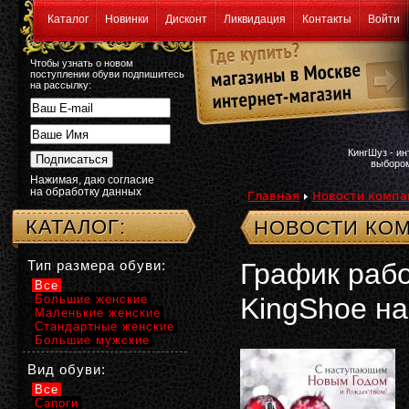
Каталог
Новинки
Дисконт
Ликвидация
Контакты
Войти
Чтобы узнать о новом
поступлении обуви подпишитесь
на рассылку:
КингШуз - и
выбором
Нажимая, даю согласие
на обработку данных
Главная
Новости компа
КАТАЛОГ:
НОВОСТИ КОМ
Тип размера обуви:
График раб
Все
Большие женские
KingShoe н
Маленькие женские
Стандартные женские
Большие мужские
Вид обуви:
Все
Сапоги