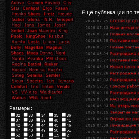
Active
Carmen Poveda
City
Star
Conhpol
Ergo
Fasan
Ещё публикации по т
Franko Shoes
Fretz
Freude
Gabor
Gloria - N.R.
Grisport
БЕСПРЕЦЕДЕН
2026.07.25
Hogl
Jana
Jomos
Josef
Наш интернет
2026.07.13
Seibel
Juan Maestre
King
Полная колле
2026.05.24
Paolo
KingShoe
Krisbut
Поставки ве
2026.05.15
Kumfo
Lesta
Liliani
Luisa
Новые поста
Belly
Magellan
Magnus
2026.05.07
Shoes
Moda Donna
Nord
Распродажа в
2026.05.04
Norita
Peatika
PM-shoes
Поставки ве
2026.03.27
Regina Bottini
Rieker
Новая весенн
2026.03.14
Roccol
Romika
RusAri
Распродажа з
2026.02.26
Sateg
Semilia
Semler
Распродажа з
2026.02.03
Sioux
Spectra
Tais
Tamaris
График работ
Comfort
Trio
Triton
Vivalo
2025.12.31
VS
VV-Vito
Waldlaufer
Распродажа о
2025.09.15
Walrus
WBL Sport
РАСПРОДАЖА 
2025.08.06
Мы открылись
2025.08.03
Размеры:
Закрытие маг
2025.07.15
32
33
34
35
36
Огромное рас
2025.06.15
37
38
39
40
41
Ликвидация т
42
43
44
45
46
2025.04.09
47
48
49
50
51
Распродажа в
2025.03.04
52
53
1
1,5
2
Распродажа В
2025.02.21