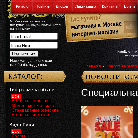
Каталог
Новинки
Дисконт
Ликвидация
Контакты
Войти
Чтобы узнать о новом
поступлении обуви подпишитесь
на рассылку:
КингШуз - и
выбором
Нажимая, даю согласие
на обработку данных
Главная
Новости компа
КАТАЛОГ:
НОВОСТИ КОМ
Тип размера обуви:
Специальна
Все
Большие женские
Маленькие женские
Стандартные женские
Большие мужские
Вид обуви:
Все
Сапоги