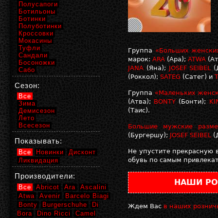
Полусапоги
Ботильоны
Ботинки
Полуботинки
Кроссовки
Мокасины
Туфли
Группа
«Больших женски
Сандали
марок:
ARA
(Ара);
ATWA
(Ат
Босоножки
JANA
(Яна);
JOSEF SEIBEL
(
Сабо
(Роккол);
SATEG
(Сатег) и
T
Сезон:
Группа
«Маленьких женск
Все
(Атва);
BONTY
(Бонти);
KI
Зима
(Таис).
Демисезон
Лето
Всесезон
Большие мужские разм
(Бургершу);
JOSEF SEIBEL
(
Показывать:
Не упустите прекрасную 
Все
Новинки
Дисконт
обувь по самым привлек
Ликвидация
Производители:
НАШИ РО
Все
Abricot
Ara
Ascalini
Atwa
Avenir
Barcelo Biagi
Bonty
Burgerschuhe
Di
Ждем Вас
в наших рознич
Bora
Dino Ricci
Camel