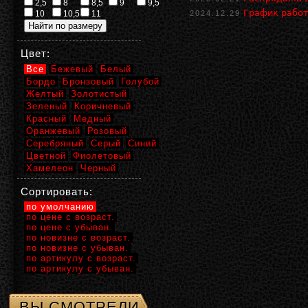
2,5
8
8,5
9
9,5
График работ
10
10,5
11
2024.12.29
Цвет:
Все
Бежевый
Белый
Бордо
Бронзовый
Голубой
Желтый
Золотистый
Зеленый
Коричневый
Красный
Медный
Оранжевый
Розовый
Серебряный
Серый
Синий
Цветной
Фиолетовый
Хамелеон
Черный
Сортировать:
по умолчанию
по цене с возраст.
по цене с убыван.
по новизне с возраст.
по новизне с убыван.
по артикулу с возраст.
по артикулу с убыван.
ВЫ СМОТРЕЛИ