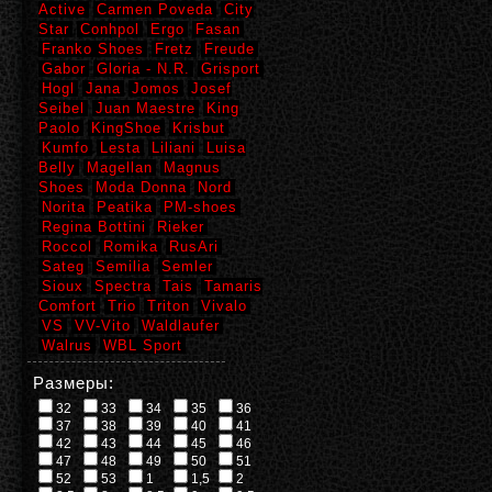
Active
Carmen Poveda
City
Star
Conhpol
Ergo
Fasan
Franko Shoes
Fretz
Freude
Gabor
Gloria - N.R.
Grisport
Hogl
Jana
Jomos
Josef
Seibel
Juan Maestre
King
Paolo
KingShoe
Krisbut
Kumfo
Lesta
Liliani
Luisa
Belly
Magellan
Magnus
Shoes
Moda Donna
Nord
Norita
Peatika
PM-shoes
Regina Bottini
Rieker
Roccol
Romika
RusAri
Sateg
Semilia
Semler
Sioux
Spectra
Tais
Tamaris
Comfort
Trio
Triton
Vivalo
VS
VV-Vito
Waldlaufer
Walrus
WBL Sport
Размеры:
32
33
34
35
36
37
38
39
40
41
42
43
44
45
46
47
48
49
50
51
52
53
1
1,5
2