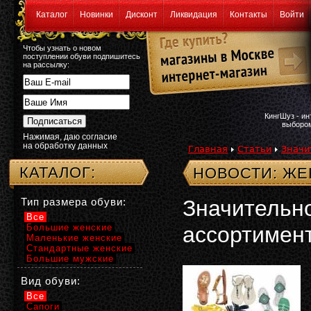
Каталог
Новинки
Дисконт
Ликвидация
Контакты
Войти
Чтобы узнать о новом
поступлении обуви подпишитесь
на рассылку:
КингШуз - и
выбором
Нажимая, даю согласие
на обработку данных
Главная
Статьи
Значи
КАТАЛОГ:
НОВОСТИ: ЖЕ
Тип размера обуви:
Значительн
Все
Большие женские
ассортимен
Маленькие женские
Стандартные женские
Большие мужские
Вид обуви:
Все
Сапоги