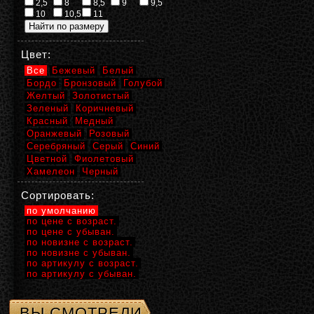
2,5
8
8,5
9
9,5
10
10,5
11
Цвет:
Все
Бежевый
Белый
Бордо
Бронзовый
Голубой
Желтый
Золотистый
Зеленый
Коричневый
Красный
Медный
Оранжевый
Розовый
Серебряный
Серый
Синий
Цветной
Фиолетовый
Хамелеон
Черный
Сортировать:
по умолчанию
по цене с возраст.
по цене с убыван.
по новизне с возраст.
по новизне с убыван.
по артикулу с возраст.
по артикулу с убыван.
ВЫ СМОТРЕЛИ