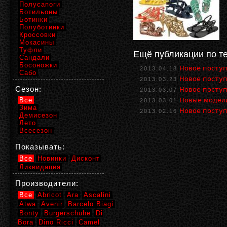
Полусапоги
Ботильоны
Ботинки
Полуботинки
Кроссовки
Мокасины
Туфли
Ещё публикации по т
Сандали
Босоножки
Новое поступ
2013.04.18
Сабо
Новое поступ
2013.03.23
Сезон:
Новое поступ
2013.03.07
Все
Новые модели
2013.03.01
Зима
Новое поступ
2013.02.16
Демисезон
Лето
Всесезон
Показывать:
Все
Новинки
Дисконт
Ликвидация
Производители:
Все
Abricot
Ara
Ascalini
Atwa
Avenir
Barcelo Biagi
Bonty
Burgerschuhe
Di
Bora
Dino Ricci
Camel