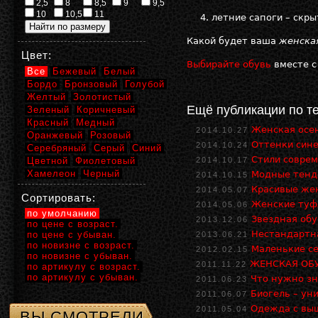
2,5
8
8,5
9
9,5
10
10,5
11
летние сапоги – скры
Какой будет ваша
женская
Цвет:
Выбирайте обувь
вместе с
Все
Бежевый
Белый
Бордо
Бронзовый
Голубой
Желтый
Золотистый
Ещё публикации по т
Зеленый
Коричневый
Красный
Медный
Женская осен
2014.10.27
Оранжевый
Розовый
Оттенки сине
2014.10.24
Серебряный
Серый
Синий
Стили совре
Цветной
Фиолетовый
2014.10.17
Хамелеон
Черный
Модные тенде
2014.10.15
Красивые же
2014.05.07
Сортировать:
Женские туф
2014.05.06
по умолчанию
Звездная обу
2013.12.06
по цене с возраст.
Нестандартн
по цене с убыван.
2013.06.21
по новизне с возраст.
Маленькие с
2012.02.15
по новизне с убыван.
ЖЕНСКАЯ ОБУ
2011.11.22
по артикулу с возраст.
по артикулу с убыван.
Что нужно з
2011.06.23
Биогель – ун
2011.06.07
Одежда с выш
2011.05.04
ВЫ СМОТРЕЛИ