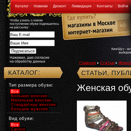
Каталог
Новинки
Дисконт
Ликвидация
Контакты
Войти
Чтобы узнать о новом
поступлении обуви подпишитесь
на рассылку:
КингШуз - и
выбором
Нажимая, даю согласие
на обработку данных
Главная
Статьи
Женск
КАТАЛОГ:
СТАТЬИ, ПУБ
Тип размера обуви:
Женская обу
Все
Большие женские
Маленькие женские
Стандартные женские
Большие мужские
Вид обуви:
Все
Сапоги