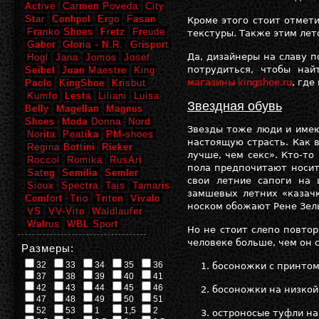
Active
Carmen Poveda
City
Star
Conhpol
Ergo
Fasan
Кроме этого стоит отмет
Franko Shoes
Fretz
Freude
текстуры. Также этим лет
Gabor
Gloria - N.R.
Grisport
Да, дизайнеры на славу 
Hogl
Jana
Jomos
Josef
потрудиться, чтобы на
Seibel
Juan Maestre
King
магазины kingshoe.ru
, где
Paolo
KingShoe
Krisbut
Kumfo
Lesta
Liliani
Luisa
Звездная обувь
Belly
Magellan
Magnus
Shoes
Moda Donna
Nord
Звезды тоже люди и имею
Norita
Peatika
PM-shoes
настоящую страсть. Как 
Regina Bottini
Rieker
лучше, чем секс». Кто-т
Roccol
Romika
RusAri
пола предпочитают носит
Sateg
Semilia
Semler
свои летние сапоги на
Sioux
Spectra
Tais
Tamaris
замшевых летних «казачк
Comfort
Trio
Triton
Vivalo
носком обожают Рене Зель
VS
VV-Vito
Waldlaufer
Walrus
WBL Sport
Но не стоит слепо повтор
человеке больше, чем он 
Размеры:
32
33
34
35
36
босоножки с принтом
37
38
39
40
41
42
43
44
45
46
босоножки на низкой
47
48
49
50
51
52
53
1
1,5
2
остроносые туфли на