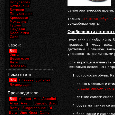
Полусапоги
Ботильоны
Ботинки
самое эротическое время,
Полуботинки
Кроссовки
Только
женская обувь л
Мокасины
волшебные черты.
Туфли
Сандали
Особенности летнего 
Босоножки
Сабо
Этот сезон необычайно б
правила. В моду входя
Сезон:
деталями. Большое вни
Все
украшенным различными р
Зима
Демисезон
Лето
Если вкратце взглянуть 
Всесезон
несколько основных напр
Показывать:
остроносая обувь. Ка
Все
Новинки
Дисконт
вечно молодые и ст
Ликвидация
гладиаторском стиле
Производители:
летние сапоги снова
Все
Abricot
Ara
Ascalini
Atwa
Avenir
Barcelo Biagi
обувь на танкетке и
Bonty
Burgerschuhe
Di
Bora
Dino Ricci
Camel
босоножки и сандали